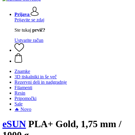
Prijava
Prijavite se zdaj
Ste tukaj
prvič?
Ustvarite račun
Znamke
3D tiskalniki in še več
Rezervni deli in nadgradnje
Filamenti
Resin
Pripomočki
Sale
🔥 Novo
eSUN
PLA+ Gold, 1,75 mm /