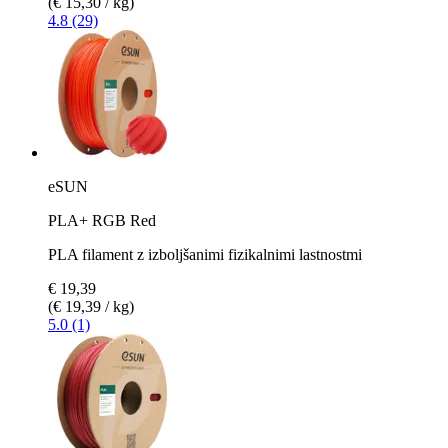
(€ 15,30 / kg)
4.8 (29)
eSUN
PLA+ RGB Red
PLA filament z izboljšanimi fizikalnimi lastnostmi
€ 19,39
(€ 19,39 / kg)
5.0 (1)