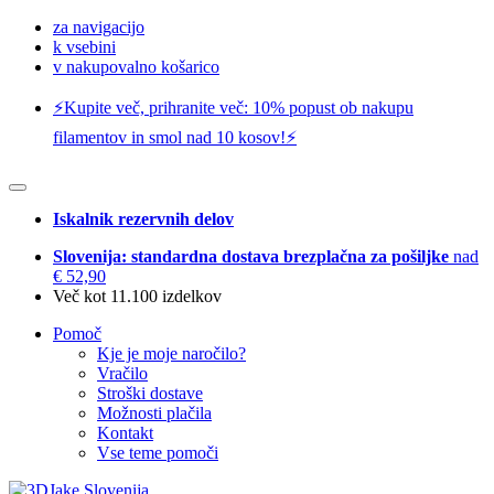
za navigacijo
k vsebini
v nakupovalno košarico
⚡️Kupite več, prihranite več: 10% popust ob nakupu
filamentov in smol nad 10 kosov!⚡️
Iskalnik rezervnih delov
Slovenija: standardna dostava brezplačna za pošiljke
nad
€ 52,90
Več kot 11.100 izdelkov
Pomoč
Kje je moje naročilo?
Vračilo
Stroški dostave
Možnosti plačila
Kontakt
Vse teme pomoči