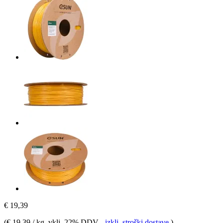
€ 19,39
(
€ 19,39 / kg
, vklj. 22% DDV
-
izklj. stroški dostave
)