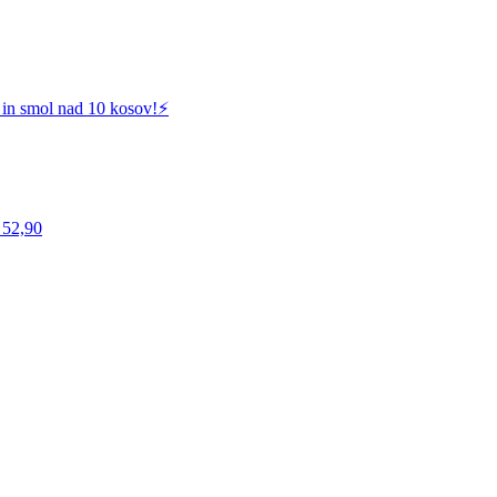
 in smol nad 10 kosov!⚡️
 52,90