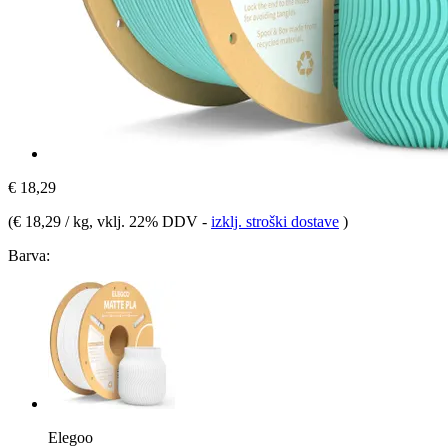
€ 18,29
(
€ 18,29 / kg
, vklj. 22% DDV
-
izklj. stroški dostave
)
Barva:
Elegoo