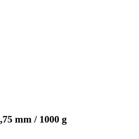
,75 mm / 1000 g