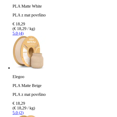
PLA Matte White
PLA z mat površino
€ 18,29
(€ 18,29 / kg)
5.0 (4)
Elegoo
PLA Matte Beige
PLA z mat površino
€ 18,29
(€ 18,29 / kg)
5.0 (2)