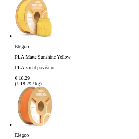
Elegoo
PLA Matte Sunshine Yellow
PLA z mat površino
€ 18,29
(€ 18,29 / kg)
Elegoo