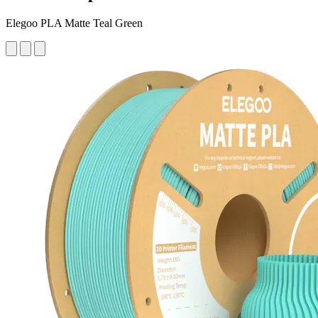
Elegoo PLA Matte Teal Green