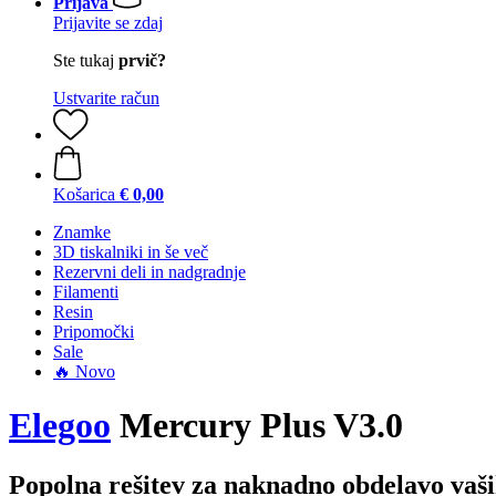
Prijava
Prijavite se zdaj
Ste tukaj
prvič?
Ustvarite račun
Košarica
€ 0,00
Znamke
3D tiskalniki in še več
Rezervni deli in nadgradnje
Filamenti
Resin
Pripomočki
Sale
🔥 Novo
Elegoo
Mercury Plus V3.0
Popolna rešitev za naknadno obdelavo vaših