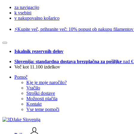
za navigacijo
k vsebini
v nakupovalno košarico
⚡️Kupite več, prihranite več: 10% popust ob nakupu filamentov
Iskalnik rezervnih delov
Slovenija: standardna dostava brezplačna za pošiljke
nad €
Več kot 11.100 izdelkov
Pomoč
Kje je moje naročilo?
Vračilo
Stroški dostave
Možnosti plačila
Kontakt
Vse teme pomoči