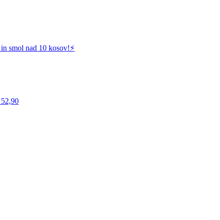
 in smol nad 10 kosov!⚡️
 52,90