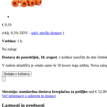
€ 9,19
(vklj. 9,5% DDV
-
izklj. stroški dostave
)
Vsebina:
1 k.
Na zalogi
Dostava do ponedeljek, 10. avgust
, v kolikor naročite do dne
četrte
V našem skladišču je ostalo samo še 50 kosov tega artikla. Nova zalog
Dodajte v košarico
Slovenija: standardna dostava brezplačna za pošiljke
nad € 52,90
Več informacij o odpremi in dostavi
Lastnosti in prednosti