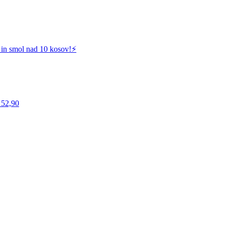
 in smol nad 10 kosov!⚡️
 52,90