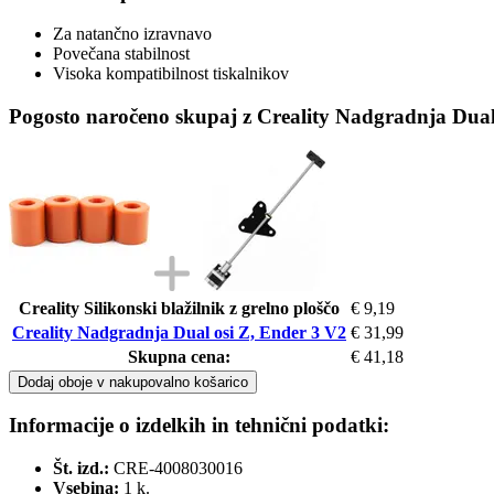
Za natančno izravnavo
Povečana stabilnost
Visoka kompatibilnost tiskalnikov
Pogosto naročeno skupaj z Creality Nadgradnja Dual
Creality Silikonski blažilnik z grelno ploščo
€ 9,19
Creality Nadgradnja Dual osi Z, Ender 3 V2
€ 31,99
Skupna cena:
€ 41,18
Dodaj oboje v nakupovalno košarico
Informacije o izdelkih in tehnični podatki:
Št. izd.:
CRE-4008030016
Vsebina:
1 k.