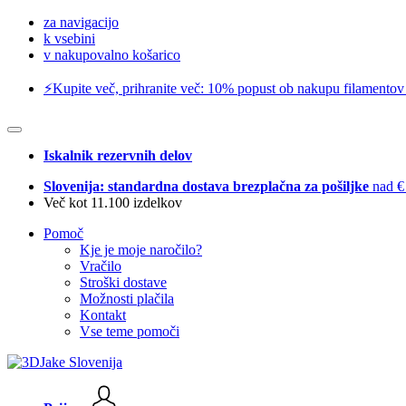
za navigacijo
k vsebini
v nakupovalno košarico
⚡️Kupite več, prihranite več: 10% popust ob nakupu filamentov
Iskalnik rezervnih delov
Slovenija: standardna dostava brezplačna za pošiljke
nad €
Več kot 11.100 izdelkov
Pomoč
Kje je moje naročilo?
Vračilo
Stroški dostave
Možnosti plačila
Kontakt
Vse teme pomoči