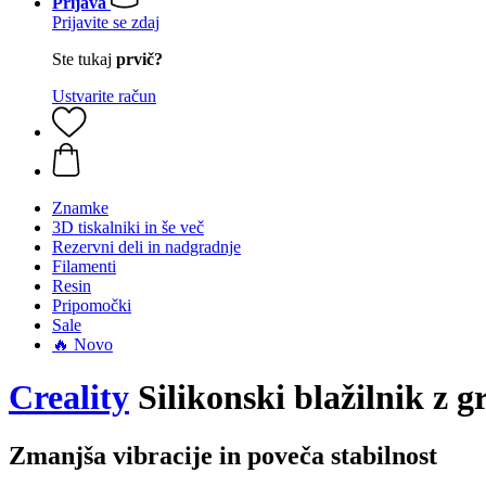
Prijava
Prijavite se zdaj
Ste tukaj
prvič?
Ustvarite račun
Znamke
3D tiskalniki in še več
Rezervni deli in nadgradnje
Filamenti
Resin
Pripomočki
Sale
🔥 Novo
Creality
Silikonski blažilnik z g
Zmanjša vibracije in poveča stabilnost