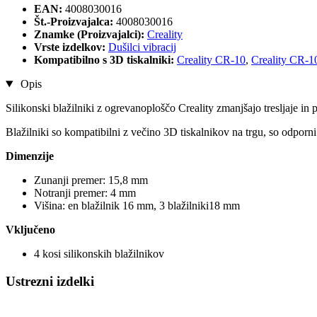
EAN:
4008030016
Št.-Proizvajalca:
4008030016
Znamke (Proizvajalci):
Creality
Vrste izdelkov:
Dušilci vibracij
Kompatibilno s 3D tiskalniki:
Creality CR-10
,
Creality CR-1
Opis
Silikonski blažilniki z ogrevanoploščo Creality zmanjšajo tresljaje in
Blažilniki so kompatibilni z večino 3D tiskalnikov na trgu, so odporni
Dimenzije
Zunanji premer: 15,8 mm
Notranji premer: 4 mm
Višina: en blažilnik 16 mm, 3 blažilniki18 mm
Vključeno
4 kosi silikonskih blažilnikov
Ustrezni izdelki