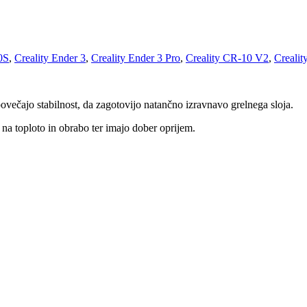
0S
,
Creality Ender 3
,
Creality Ender 3 Pro
,
Creality CR-10 V2
,
Creali
 povečajo stabilnost, da zagotovijo natančno izravnavo grelnega sloja.
 na toploto in obrabo ter imajo dober oprijem.