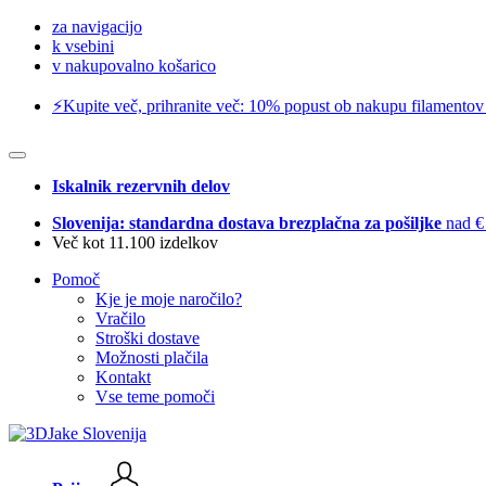
za navigacijo
k vsebini
v nakupovalno košarico
⚡️Kupite več, prihranite več: 10% popust ob nakupu filamentov
Iskalnik rezervnih delov
Slovenija: standardna dostava brezplačna za pošiljke
nad €
Več kot 11.100 izdelkov
Pomoč
Kje je moje naročilo?
Vračilo
Stroški dostave
Možnosti plačila
Kontakt
Vse teme pomoči