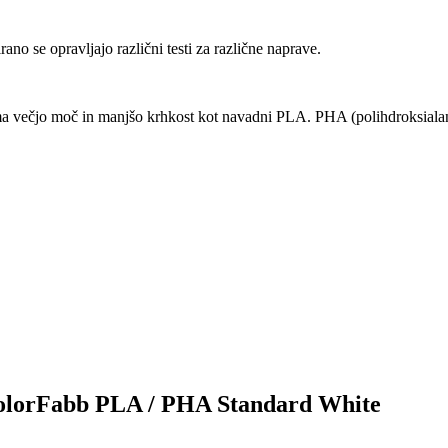
no se opravljajo različni testi za različne naprave.
ima večjo moč in manjšo krhkost kot navadni PLA. PHA (polihdroksiala
k colorFabb PLA / PHA Standard White