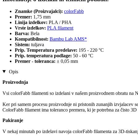
Znamke (Proizvajalci):
colorFabb
Premer:
1,75 mm
Linija izdelkov:
PLA / PHA
Vrste izdelkov:
PLA filament
Barva:
Bela
Kompatibilnost:
Bambu Lab AMS*
Sistem:
tuljava
Prip. Temperatura predelave:
195 - 220 °C
Prip. temperatura podlage:
50 - 60 °C
Premer - toleranca:
± 0,05 mm
Opis
Proizvodnja
Vsi colorFabb filamenti so izdelani v našem proizvodnem obratu na
Ker pri samem procesu proizvodnje ni pristonih zunanjih izvjalacev s
ColorFabb filament ima toleranco premera, ki je potrebna za čisto 3D 
Pakiranje
V nekaj minutah po izdelavi navoja colorFabb filamenta za 3D-tiskanj