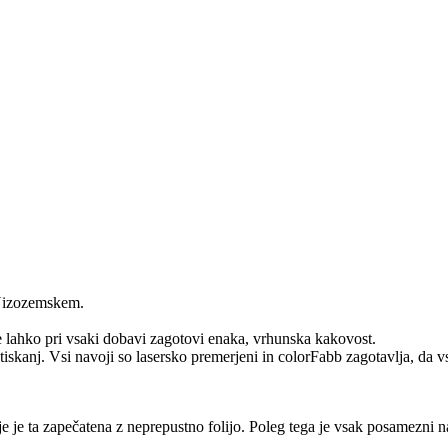
 Nizozemskem.
e lahko pri vsaki dobavi zagotovi enaka, vrhunska kakovost.
tiskanj. Vsi navoji so lasersko premerjeni in colorFabb zagotavlja, da 
e je ta zapečatena z neprepustno folijo. Poleg tega je vsak posamezni 