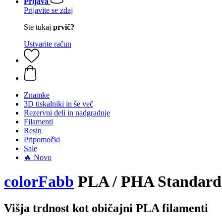
Prijava
Prijavite se zdaj
Ste tukaj
prvič?
Ustvarite račun
Znamke
3D tiskalniki in še več
Rezervni deli in nadgradnje
Filamenti
Resin
Pripomočki
Sale
🔥 Novo
colorFabb
PLA / PHA Standard
Višja trdnost kot običajni PLA filamenti