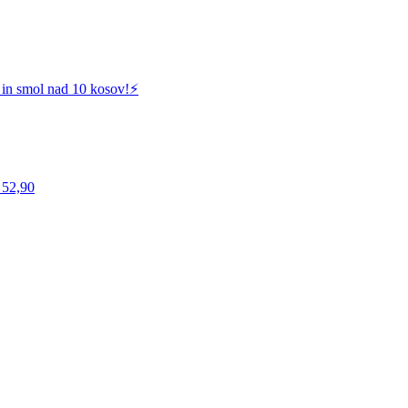
 in smol nad 10 kosov!⚡️
 52,90