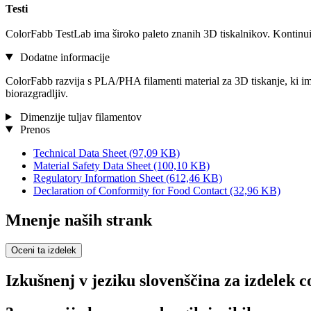
Testi
ColorFabb TestLab ima široko paleto znanih 3D tiskalnikov. Kontinuira
Dodatne informacije
ColorFabb razvija s PLA/PHA filamenti material za 3D tiskanje, ki 
biorazgradljiv.
Dimenzije tuljav filamentov
Prenos
Technical Data Sheet
(97,09 KB)
Material Safety Data Sheet
(100,10 KB)
Regulatory Information Sheet
(612,46 KB)
Declaration of Conformity for Food Contact
(32,96 KB)
Mnenje naših strank
Oceni ta izdelek
Izkušnenj v jeziku slovenščina za izdele