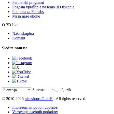
Partnerski programi
Pogosta vprašanja na temo 3D tiskanja
Podpora za Fablabs
Mi in naše okolje
O 3DJake
Naša skupina
Kontakt
Sledite nam na
Spremenite regijo / jezik
© 2010-2026
niceshops GmbH
- All rights reserved.
Impresum in pogoji uporabe
Varovanje osebnih podatkov