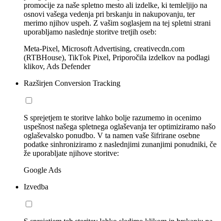
promocije za naše spletno mesto ali izdelke, ki temleljijo na
osnovi vašega vedenja pri brskanju in nakupovanju, ter
merimo njihov uspeh. Z vašim soglasjem na tej spletni strani
uporabljamo naslednje storitve tretjih oseb:
Meta-Pixel, Microsoft Advertising, creativecdn.com
(RTBHouse), TikTok Pixel, Priporočila izdelkov na podlagi
klikov, Ads Defender
Razširjen Conversion Tracking
S sprejetjem te storitve lahko bolje razumemo in ocenimo
uspešnost našega spletnega oglaševanja ter optimiziramo našo
oglaševalsko ponudbo. V ta namen vaše šifrirane osebne
podatke sinhroniziramo z naslednjimi zunanjimi ponudniki, če
že uporabljate njihove storitve:
Google Ads
Izvedba