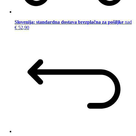
Slovenija: standardna dostava brezplačna za pošiljke
nad
€ 52,90