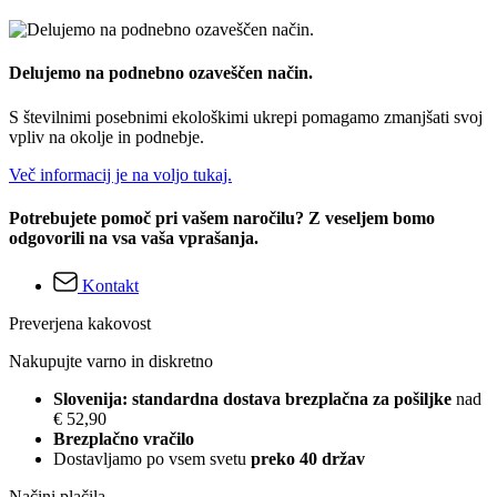
Delujemo na podnebno ozaveščen način.
S številnimi posebnimi ekološkimi ukrepi pomagamo zmanjšati svoj
vpliv na okolje in podnebje.
Več informacij je na voljo tukaj.
Potrebujete pomoč pri vašem naročilu? Z veseljem bomo
odgovorili na vsa vaša vprašanja.
Kontakt
Preverjena kakovost
Nakupujte varno in diskretno
Slovenija: standardna dostava brezplačna za pošiljke
nad
€ 52,90
Brezplačno vračilo
Dostavljamo po vsem svetu
preko 40 držav
Načini plačila