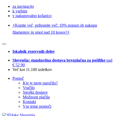
za navigacijo
k vsebini
v nakupovalno košarico
⚡️Kupite več, prihranite več: 10% popust ob nakupu
filamentov in smol nad 10 kosov!⚡️
Iskalnik rezervnih delov
Slovenija: standardna dostava brezplačna za pošiljke
nad
€ 52,90
Več kot 11.100 izdelkov
Pomoč
Kje je moje naročilo?
Vračilo
Stroški dostave
Možnosti plačila
Kontakt
Vse teme pomoči