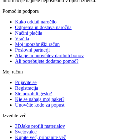
informacije najdete neposredno v opisu izdelka.
Pomoč in podpora
Kako oddati naročilo
Odprema in dostava naročila
Načini plačila
Vračila
Moj uporabniški račun
Poslovni partnerji
Akcije in unovčitev darilnih bonov
Ali potrebujete dodatno pomoč?
Moj račun
Prijavite se
Registracija
Ste pozabili geslo?
Kje se nahaja moj paket?
Unovčite kodo za popust
Izvedite več
3DJake profili materialov
Svetovalec
Kupite več, prihranite več