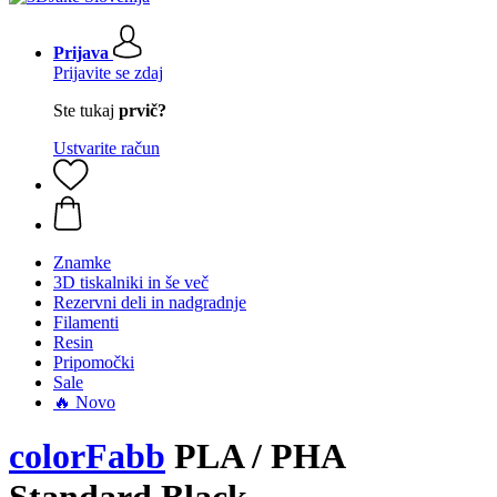
Prijava
Prijavite se zdaj
Ste tukaj
prvič?
Ustvarite račun
Znamke
3D tiskalniki in še več
Rezervni deli in nadgradnje
Filamenti
Resin
Pripomočki
Sale
🔥 Novo
colorFabb
PLA / PHA