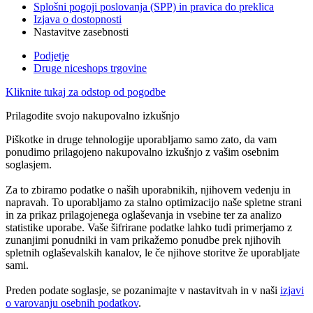
Splošni pogoji poslovanja (SPP) in pravica do preklica
Izjava o dostopnosti
Nastavitve zasebnosti
Podjetje
Druge niceshops trgovine
Kliknite tukaj za odstop od pogodbe
Prilagodite svojo nakupovalno izkušnjo
Piškotke in druge tehnologije uporabljamo samo zato, da vam
ponudimo prilagojeno nakupovalno izkušnjo z vašim osebnim
soglasjem.
Za to zbiramo podatke o naših uporabnikih, njihovem vedenju in
napravah. To uporabljamo za stalno optimizacijo naše spletne strani
in za prikaz prilagojenega oglaševanja in vsebine ter za analizo
statistike uporabe. Vaše šifrirane podatke lahko tudi primerjamo z
zunanjimi ponudniki in vam prikažemo ponudbe prek njihovih
spletnih oglaševalskih kanalov, le če njihove storitve že uporabljate
sami.
Preden podate soglasje, se pozanimajte v nastavitvah in v naši
izjavi
o varovanju osebnih podatkov
.