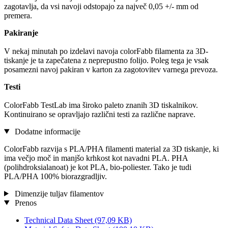
zagotavlja, da vsi navoji odstopajo za največ 0,05 +/- mm od
premera.
Pakiranje
V nekaj minutah po izdelavi navoja colorFabb filamenta za 3D-
tiskanje je ta zapečatena z neprepustno folijo. Poleg tega je vsak
posamezni navoj pakiran v karton za zagotovitev varnega prevoza.
Testi
ColorFabb TestLab ima široko paleto znanih 3D tiskalnikov.
Kontinuirano se opravljajo različni testi za različne naprave.
Dodatne informacije
ColorFabb razvija s PLA/PHA filamenti material za 3D tiskanje, ki
ima večjo moč in manjšo krhkost kot navadni PLA. PHA
(polihdroksialanoat) je kot PLA, bio-poliester. Tako je tudi
PLA/PHA 100% biorazgradljiv.
Dimenzije tuljav filamentov
Prenos
Technical Data Sheet
(97,09 KB)