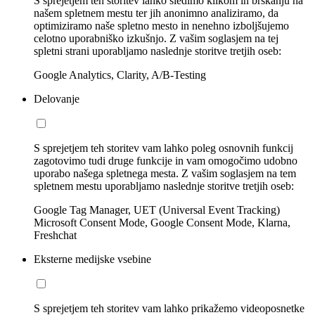
S sprejetjem teh storitev lahko sledimo klikom in brskanju na
našem spletnem mestu ter jih anonimno analiziramo, da
optimiziramo naše spletno mesto in nenehno izboljšujemo
celotno uporabniško izkušnjo. Z vašim soglasjem na tej
spletni strani uporabljamo naslednje storitve tretjih oseb:
Google Analytics, Clarity, A/B-Testing
Delovanje
S sprejetjem teh storitev vam lahko poleg osnovnih funkcij
zagotovimo tudi druge funkcije in vam omogočimo udobno
uporabo našega spletnega mesta. Z vašim soglasjem na tem
spletnem mestu uporabljamo naslednje storitve tretjih oseb:
Google Tag Manager, UET (Universal Event Tracking)
Microsoft Consent Mode, Google Consent Mode, Klarna,
Freshchat
Eksterne medijske vsebine
S sprejetjem teh storitev vam lahko prikažemo videoposnetke