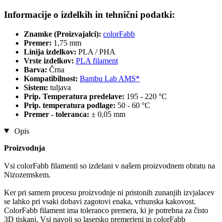
Informacije o izdelkih in tehnični podatki:
Znamke (Proizvajalci):
colorFabb
Premer:
1,75 mm
Linija izdelkov:
PLA / PHA
Vrste izdelkov:
PLA filament
Barva:
Črna
Kompatibilnost:
Bambu Lab AMS*
Sistem:
tuljava
Prip. Temperatura predelave:
195 - 220 °C
Prip. temperatura podlage:
50 - 60 °C
Premer - toleranca:
± 0,05 mm
Opis
Proizvodnja
Vsi colorFabb filamenti so izdelani v našem proizvodnem obratu na
Nizozemskem.
Ker pri samem procesu proizvodnje ni pristonih zunanjih izvjalacev
se lahko pri vsaki dobavi zagotovi enaka, vrhunska kakovost.
ColorFabb filament ima toleranco premera, ki je potrebna za čisto
3D tiskanj. Vsi navoji so lasersko premerjeni in colorFabb