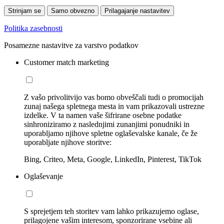
Strinjam se
Samo obvezno
Prilagajanje nastavitev
Politika zasebnosti
Posamezne nastavitve za varstvo podatkov
Customer match marketing
Z vašo privolitvijo vas bomo obveščali tudi o promocijah
zunaj našega spletnega mesta in vam prikazovali ustrezne
izdelke. V ta namen vaše šifrirane osebne podatke
sinhroniziramo z naslednjimi zunanjimi ponudniki in
uporabljamo njihove spletne oglaševalske kanale, če že
uporabljate njihove storitve:
Bing, Criteo, Meta, Google, LinkedIn, Pinterest, TikTok
Oglaševanje
S sprejetjem teh storitev vam lahko prikazujemo oglase,
prilagojene vašim interesom, sponzorirane vsebine ali