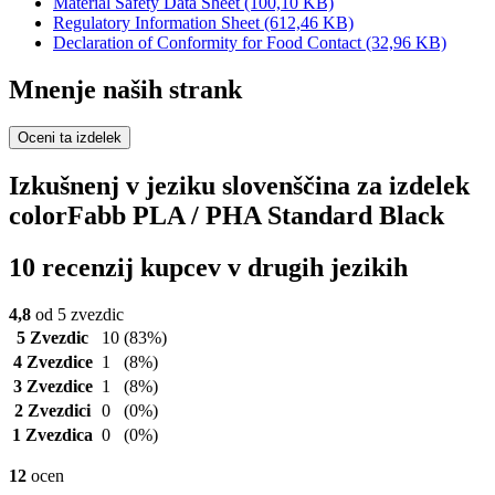
Material Safety Data Sheet
(100,10 KB)
Regulatory Information Sheet
(612,46 KB)
Declaration of Conformity for Food Contact
(32,96 KB)
Mnenje naših strank
Oceni ta izdelek
Izkušnenj v jeziku slovenščina za izdelek
colorFabb PLA / PHA Standard Black
10 recenzij kupcev v drugih jezikih
4,8
od 5 zvezdic
5 Zvezdic
10
(83%)
4 Zvezdice
1
(8%)
3 Zvezdice
1
(8%)
2 Zvezdici
0
(0%)
1 Zvezdica
0
(0%)
12
ocen