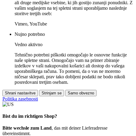
ali druge medijske vsebine, ki jih gostijo zunanji ponudniki. Z
vašim soglasjem na tej spletni strani uporabljamo naslednje
storitve tretjih oseb:
Vimeo, YouTube
Nujno potrebno
Vedno aktivno
Tehnično potrebni piškotki omogočajo le osnovne funkcije
naše spletne strani. Omogočajo vam na primer zbiranje
izdelkov v vaši nakupovalni košarici ali dostop do vašega
uporabniškega računa. To pomeni, da o vas ne moremo
ničesar sklepati, prav tako dobljeni podatki ne bodo nikoli
posredovani tretjim osebam.
Shrani nastavitve
Strinjam se
Samo obvezno
Politika zasebnosti
Bist du im richtigen Shop?
Bitte wechsle zum Land
, das mit deiner Lieferadresse
übereinstimmt.