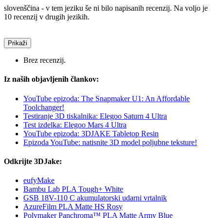
slovenščina - v tem jeziku še ni bilo napisanih recenzij. Na voljo je
10 recenzij v drugih jezikih.
Prikaži
Brez recenzij.
Iz naših objavljenih člankov:
YouTube epizoda: The Snapmaker U1: An Affordable
Toolchanger!
Testiranje 3D tiskalnika: Elegoo Saturn 4 Ultra
Test izdelka: Elegoo Mars 4 Ultra
YouTube epizoda: 3DJAKE Tabletop Resin
Epizoda YouTube: natisnite 3D model poljubne teksture!
Odkrijte 3DJake:
eufyMake
Bambu Lab PLA Tough+ White
GSB 18V-110 C akumulatorski udarni vrtalnik
AzureFilm PLA Matte HS Rosy
Polymaker Panchroma™ PLA Matte Army Blue