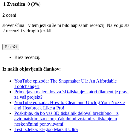
1 Zvezdica
0
(0%)
2
oceni
slovenščina - v tem jeziku še ni bilo napisanih recenzij. Na voljo sta
2 recenziji v drugih jezikih.
Prikaži
Brez recenzij.
Iz naših objavljenih člankov:
YouTube epizoda: The Snapmaker U1: An Affordable
Toolchanger!
Primerjava materialov za 3D-tiskanje: kateri filament je pravi
za vaš projekt?
YouTube epizoda: How to Clean and Unclog Your Nozzle
and Heatbreak Like a Pro!
Poskrbite, da bo vaš 3D tiskalnik deloval brezhibno – z
avtomatskim izmetom, čakalnimi vrstami za tiskanje in
neskončnimi ponovitvami!
Test izdelka: Elegoo Mars 4 Ultra