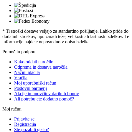
* Ti stroški dostave veljajo za standardno pošiljanje. Lahko pride do
dodatnih stroškov, npr. zaradi teže, velikosti ali lastnosti izdelkov. Te
informacije najdete neposredno v opisu izdelka.
Pomoč in podpora
Kako oddati naročilo
Odprema in dostava naročila
Načini plačila
Vračila
Moj uporabniški račun
Poslovni partnerji
Akcije in unovčitev darilnih bonov
Ali potrebujete dodatno pomoč?
Moj račun
Prijavite se
Registracija
Ste pozabili geslo?