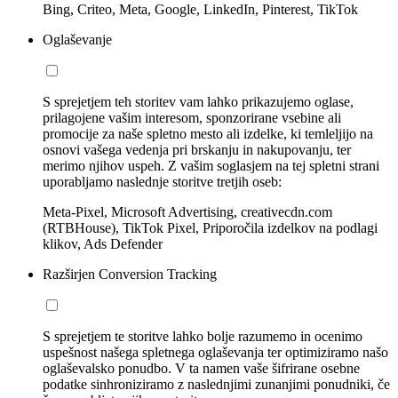
Bing, Criteo, Meta, Google, LinkedIn, Pinterest, TikTok
Oglaševanje
S sprejetjem teh storitev vam lahko prikazujemo oglase,
prilagojene vašim interesom, sponzorirane vsebine ali
promocije za naše spletno mesto ali izdelke, ki temleljijo na
osnovi vašega vedenja pri brskanju in nakupovanju, ter
merimo njihov uspeh. Z vašim soglasjem na tej spletni strani
uporabljamo naslednje storitve tretjih oseb:
Meta-Pixel, Microsoft Advertising, creativecdn.com
(RTBHouse), TikTok Pixel, Priporočila izdelkov na podlagi
klikov, Ads Defender
Razširjen Conversion Tracking
S sprejetjem te storitve lahko bolje razumemo in ocenimo
uspešnost našega spletnega oglaševanja ter optimiziramo našo
oglaševalsko ponudbo. V ta namen vaše šifrirane osebne
podatke sinhroniziramo z naslednjimi zunanjimi ponudniki, če