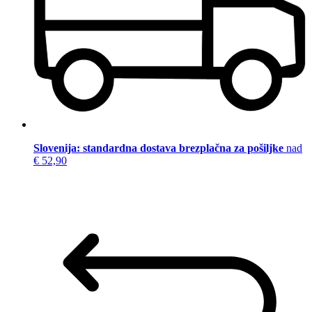
Slovenija: standardna dostava brezplačna za pošiljke
nad
€ 52,90