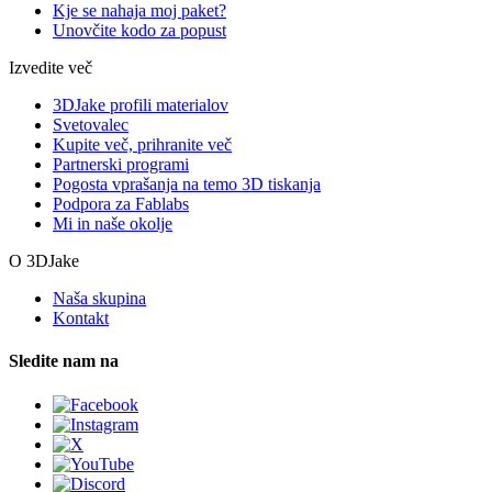
Kje se nahaja moj paket?
Unovčite kodo za popust
Izvedite več
3DJake profili materialov
Svetovalec
Kupite več, prihranite več
Partnerski programi
Pogosta vprašanja na temo 3D tiskanja
Podpora za Fablabs
Mi in naše okolje
O 3DJake
Naša skupina
Kontakt
Sledite nam na