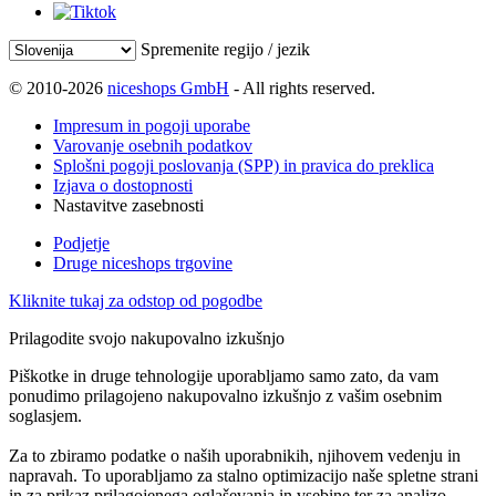
Spremenite regijo / jezik
© 2010-2026
niceshops GmbH
- All rights reserved.
Impresum in pogoji uporabe
Varovanje osebnih podatkov
Splošni pogoji poslovanja (SPP) in pravica do preklica
Izjava o dostopnosti
Nastavitve zasebnosti
Podjetje
Druge niceshops trgovine
Kliknite tukaj za odstop od pogodbe
Prilagodite svojo nakupovalno izkušnjo
Piškotke in druge tehnologije uporabljamo samo zato, da vam
ponudimo prilagojeno nakupovalno izkušnjo z vašim osebnim
soglasjem.
Za to zbiramo podatke o naših uporabnikih, njihovem vedenju in
napravah. To uporabljamo za stalno optimizacijo naše spletne strani
in za prikaz prilagojenega oglaševanja in vsebine ter za analizo