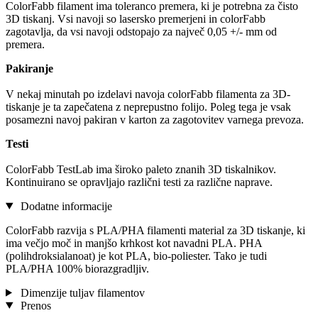
ColorFabb filament ima toleranco premera, ki je potrebna za čisto
3D tiskanj. Vsi navoji so lasersko premerjeni in colorFabb
zagotavlja, da vsi navoji odstopajo za največ 0,05 +/- mm od
premera.
Pakiranje
V nekaj minutah po izdelavi navoja colorFabb filamenta za 3D-
tiskanje je ta zapečatena z neprepustno folijo. Poleg tega je vsak
posamezni navoj pakiran v karton za zagotovitev varnega prevoza.
Testi
ColorFabb TestLab ima široko paleto znanih 3D tiskalnikov.
Kontinuirano se opravljajo različni testi za različne naprave.
Dodatne informacije
ColorFabb razvija s PLA/PHA filamenti material za 3D tiskanje, ki
ima večjo moč in manjšo krhkost kot navadni PLA. PHA
(polihdroksialanoat) je kot PLA, bio-poliester. Tako je tudi
PLA/PHA 100% biorazgradljiv.
Dimenzije tuljav filamentov
Prenos