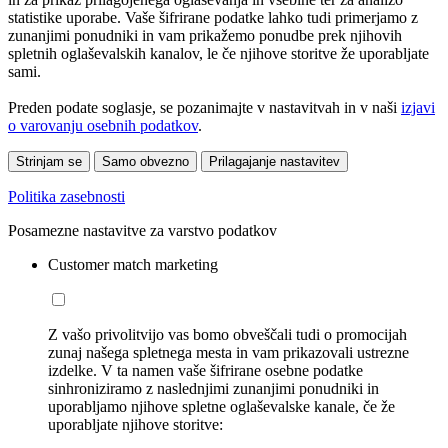
statistike uporabe. Vaše šifrirane podatke lahko tudi primerjamo z
zunanjimi ponudniki in vam prikažemo ponudbe prek njihovih
spletnih oglaševalskih kanalov, le če njihove storitve že uporabljate
sami.
Preden podate soglasje, se pozanimajte v nastavitvah in v naši
izjavi
o varovanju osebnih podatkov
.
Strinjam se
Samo obvezno
Prilagajanje nastavitev
Politika zasebnosti
Posamezne nastavitve za varstvo podatkov
Customer match marketing
Z vašo privolitvijo vas bomo obveščali tudi o promocijah
zunaj našega spletnega mesta in vam prikazovali ustrezne
izdelke. V ta namen vaše šifrirane osebne podatke
sinhroniziramo z naslednjimi zunanjimi ponudniki in
uporabljamo njihove spletne oglaševalske kanale, če že
uporabljate njihove storitve: