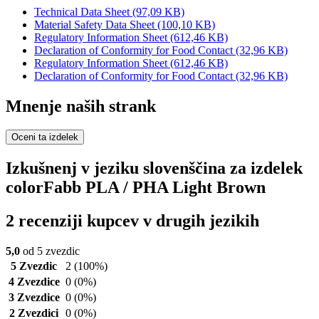
Technical Data Sheet
(97,09 KB)
Material Safety Data Sheet
(100,10 KB)
Regulatory Information Sheet
(612,46 KB)
Declaration of Conformity for Food Contact
(32,96 KB)
Regulatory Information Sheet
(612,46 KB)
Declaration of Conformity for Food Contact
(32,96 KB)
Mnenje naših strank
Oceni ta izdelek
Izkušnenj v jeziku slovenščina za izdelek
colorFabb PLA / PHA Light Brown
2 recenziji kupcev v drugih jezikih
5,0
od 5 zvezdic
5 Zvezdic
2
(100%)
4 Zvezdice
0
(0%)
3 Zvezdice
0
(0%)
2 Zvezdici
0
(0%)