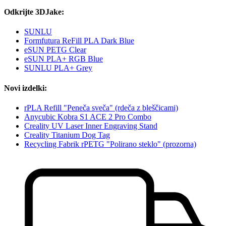
Odkrijte 3DJake:
SUNLU
Formfutura ReFill PLA Dark Blue
eSUN PETG Clear
eSUN PLA+ RGB Blue
SUNLU PLA+ Grey
Novi izdelki:
rPLA Refill "Peneča sveča" (rdeča z bleščicami)
Anycubic Kobra S1 ACE 2 Pro Combo
Creality UV Laser Inner Engraving Stand
Creality Titanium Dog Tag
Recycling Fabrik rPETG "Polirano steklo" (prozorna)