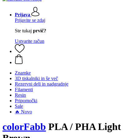
Prijava
Prijavite se zdaj
Ste tukaj
prvič?
Ustvarite račun
Znamke
3D tiskalniki in še več
Rezervni deli in nadgradnje
Filamenti
Resin
Pripomočki
Sale
🔥 Novo
colorFabb
PLA / PHA Light