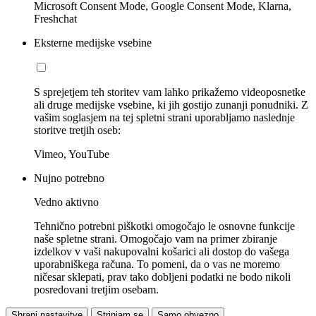
Microsoft Consent Mode, Google Consent Mode, Klarna,
Freshchat
Eksterne medijske vsebine
S sprejetjem teh storitev vam lahko prikažemo videoposnetke
ali druge medijske vsebine, ki jih gostijo zunanji ponudniki. Z
vašim soglasjem na tej spletni strani uporabljamo naslednje
storitve tretjih oseb:
Vimeo, YouTube
Nujno potrebno
Vedno aktivno
Tehnično potrebni piškotki omogočajo le osnovne funkcije
naše spletne strani. Omogočajo vam na primer zbiranje
izdelkov v vaši nakupovalni košarici ali dostop do vašega
uporabniškega računa. To pomeni, da o vas ne moremo
ničesar sklepati, prav tako dobljeni podatki ne bodo nikoli
posredovani tretjim osebam.
Shrani nastavitve
Strinjam se
Samo obvezno