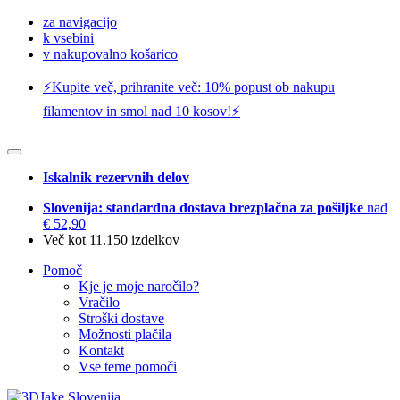
za navigacijo
k vsebini
v nakupovalno košarico
⚡️Kupite več, prihranite več: 10% popust ob nakupu
filamentov in smol nad 10 kosov!⚡️
Iskalnik rezervnih delov
Slovenija: standardna dostava brezplačna za pošiljke
nad
€ 52,90
Več kot 11.150 izdelkov
Pomoč
Kje je moje naročilo?
Vračilo
Stroški dostave
Možnosti plačila
Kontakt
Vse teme pomoči