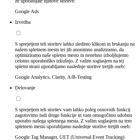
že uporabljate njihove storitve:
Google Ads
Izvedba
S sprejetjem teh storitev lahko sledimo klikom in brskanju na
našem spletnem mestu ter jih anonimno analiziramo, da
optimiziramo naše spletno mesto in nenehno izboljšujemo
celotno uporabniško izkušnjo. Z vašim soglasjem na tej
spletni strani uporabljamo naslednje storitve tretjih oseb:
Google Analytics, Clarity, A/B-Testing
Delovanje
S sprejetjem teh storitev vam lahko poleg osnovnih funkcij
zagotovimo tudi druge funkcije in vam omogočimo udobno
uporabo našega spletnega mesta. Z vašim soglasjem na tem
spletnem mestu uporabljamo naslednje storitve tretjih oseb:
Google Tag Manager, UET (Universal Event Tracking)