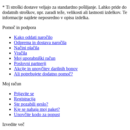
* Ti stroški dostave veljajo za standardno pošiljanje. Lahko pride do
dodatnih stroškov, npr. zaradi teže, velikosti ali lastnosti izdelkov. Te
informacije najdete neposredno v opisu izdelka.
Pomoč in podpora
Kako oddati naročilo
Odprema in dostava naročila
Načini plačila
Vračila
Moj uporabniški račun
Poslovni partnerji
Akcije in unovčitev darilnih bonov
Ali potrebujete dodatno pomoč?
Moj račun
Prijavite se
Registracija
Ste pozabili geslo?
Kje se nahaja moj paket?
Unovčite kodo za popust
Izvedite več