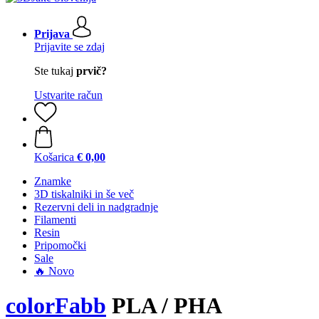
Prijava
Prijavite se zdaj
Ste tukaj
prvič?
Ustvarite račun
Košarica
€ 0,00
Znamke
3D tiskalniki in še več
Rezervni deli in nadgradnje
Filamenti
Resin
Pripomočki
Sale
🔥 Novo
colorFabb
PLA / PHA