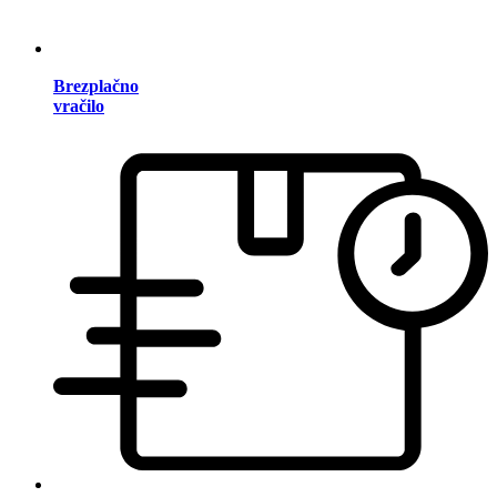
Brezplačno
vračilo