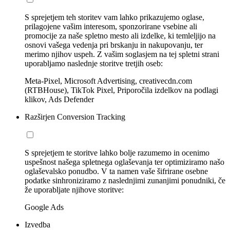
S sprejetjem teh storitev vam lahko prikazujemo oglase,
prilagojene vašim interesom, sponzorirane vsebine ali
promocije za naše spletno mesto ali izdelke, ki temleljijo na
osnovi vašega vedenja pri brskanju in nakupovanju, ter
merimo njihov uspeh. Z vašim soglasjem na tej spletni strani
uporabljamo naslednje storitve tretjih oseb:
Meta-Pixel, Microsoft Advertising, creativecdn.com
(RTBHouse), TikTok Pixel, Priporočila izdelkov na podlagi
klikov, Ads Defender
Razširjen Conversion Tracking
S sprejetjem te storitve lahko bolje razumemo in ocenimo
uspešnost našega spletnega oglaševanja ter optimiziramo našo
oglaševalsko ponudbo. V ta namen vaše šifrirane osebne
podatke sinhroniziramo z naslednjimi zunanjimi ponudniki, če
že uporabljate njihove storitve:
Google Ads
Izvedba