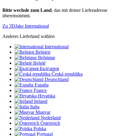
Bitte wechsle zum Land
, das mit deiner Lieferadresse
übereinstimmt.
Zu 3DJake International
Anderes Lieferland wählen
International
Belgien
Belgique
België
България
Česká republika
Deutschland
España
France
Hrvatska
Ireland
Italia
Magyar
Nederland
Österreich
Polska
Portugal