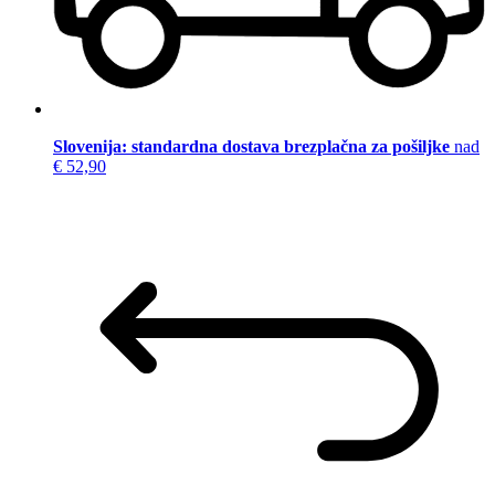
Slovenija: standardna dostava brezplačna za pošiljke
nad
€ 52,90