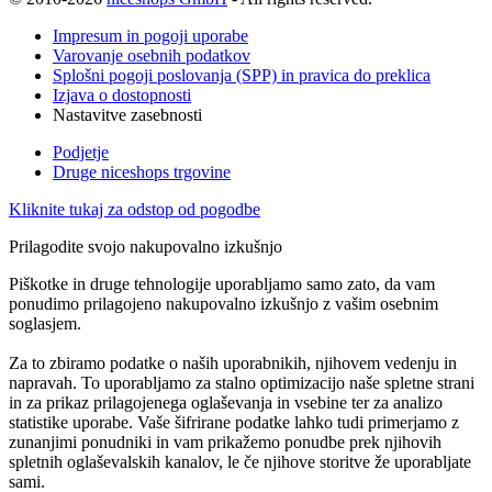
Impresum in pogoji uporabe
Varovanje osebnih podatkov
Splošni pogoji poslovanja (SPP) in pravica do preklica
Izjava o dostopnosti
Nastavitve zasebnosti
Podjetje
Druge niceshops trgovine
Kliknite tukaj za odstop od pogodbe
Prilagodite svojo nakupovalno izkušnjo
Piškotke in druge tehnologije uporabljamo samo zato, da vam
ponudimo prilagojeno nakupovalno izkušnjo z vašim osebnim
soglasjem.
Za to zbiramo podatke o naših uporabnikih, njihovem vedenju in
napravah. To uporabljamo za stalno optimizacijo naše spletne strani
in za prikaz prilagojenega oglaševanja in vsebine ter za analizo
statistike uporabe. Vaše šifrirane podatke lahko tudi primerjamo z
zunanjimi ponudniki in vam prikažemo ponudbe prek njihovih
spletnih oglaševalskih kanalov, le če njihove storitve že uporabljate
sami.