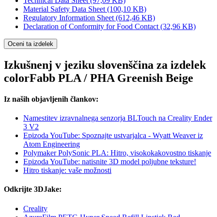
Technical Data Sheet
(97,09 KB)
Material Safety Data Sheet
(100,10 KB)
Regulatory Information Sheet
(612,46 KB)
Declaration of Conformity for Food Contact
(32,96 KB)
Oceni ta izdelek
Izkušnenj v jeziku slovenščina za izdelek
colorFabb PLA / PHA Greenish Beige
Iz naših objavljenih člankov:
Namestitev izravnalnega senzorja BLTouch na Creality Ender
3 V2
Epizoda YouTube: Spoznajte ustvarjalca - Wyatt Weaver iz
Atom Engineering
Polymaker PolySonic PLA: Hitro, visokokakovostno tiskanje
Epizoda YouTube: natisnite 3D model poljubne teksture!
Hitro tiskanje: vaše možnosti
Odkrijte 3DJake:
Creality