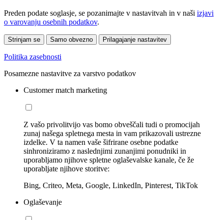
Preden podate soglasje, se pozanimajte v nastavitvah in v naši
izjavi
o varovanju osebnih podatkov
.
Strinjam se
Samo obvezno
Prilagajanje nastavitev
Politika zasebnosti
Posamezne nastavitve za varstvo podatkov
Customer match marketing
Z vašo privolitvijo vas bomo obveščali tudi o promocijah
zunaj našega spletnega mesta in vam prikazovali ustrezne
izdelke. V ta namen vaše šifrirane osebne podatke
sinhroniziramo z naslednjimi zunanjimi ponudniki in
uporabljamo njihove spletne oglaševalske kanale, če že
uporabljate njihove storitve:
Bing, Criteo, Meta, Google, LinkedIn, Pinterest, TikTok
Oglaševanje