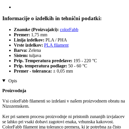
Informacije o izdelkih in tehnični podatki:
Znamke (Proizvajalci):
colorFabb
Premer:
1,75 mm
Linija izdelkov:
PLA / PHA
Vrste izdelkov:
PLA filament
Barva:
Zelena
Sistem:
tuljava
Prip. Temperatura predelave:
195 - 220 °C
Prip. temperatura podlage:
50 - 60 °C
Premer - toleranca:
± 0,05 mm
Opis
Proizvodnja
Vsi colorFabb filamenti so izdelani v našem proizvodnem obratu na
Nizozemskem.
Ker pri samem procesu proizvodnje ni pristonih zunanjih izvjalacev
se lahko pri vsaki dobavi zagotovi enaka, vrhunska kakovost.
ColorFabb filament ima toleranco premera, ki je potrebna za čisto