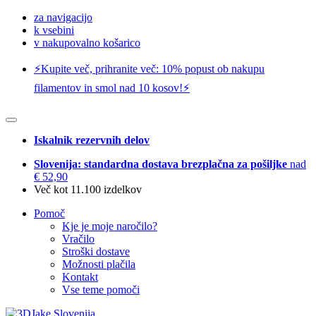
za navigacijo
k vsebini
v nakupovalno košarico
⚡️Kupite več, prihranite več: 10% popust ob nakupu
filamentov in smol nad 10 kosov!⚡️
Iskalnik rezervnih delov
Slovenija: standardna dostava brezplačna za pošiljke
nad
€ 52,90
Več kot 11.100 izdelkov
Pomoč
Kje je moje naročilo?
Vračilo
Stroški dostave
Možnosti plačila
Kontakt
Vse teme pomoči