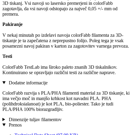
3D tiskanj. Vsi navoji so lasersko premerjeni in colorFabb
zagotavlja, da vsi navoji odstopajo za največ 0,05 +/- mm od
premera.
Pakiranje
V nekaj minutah po izdelavi navoja colorFabb filamenta za 3D-
tiskanje je ta zapečatena z neprepustno folijo. Poleg tega je vsak
posamezni navoj pakiran v karton za zagotovitev varnega prevoza.
Testi
ColorFabb TestLab ima široko paleto znanih 3D tiskalnikov.
Kontinuirano se opravljajo različni testi za različne naprave.
Dodatne informacije
ColorFabb razvija s PLA/PHA filamenti material za 3D tiskanje, ki
ima večjo moč in manjšo krhkost kot navadni PLA. PHA
(polihdroksialanoat) je kot PLA, bio-poliester. Tako je tudi
PLA/PHA 100% biorazgradljiv.
Dimenzije tuljav filamentov
Prenos