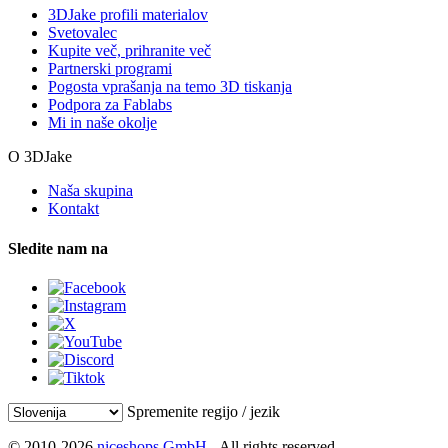
3DJake profili materialov
Svetovalec
Kupite več, prihranite več
Partnerski programi
Pogosta vprašanja na temo 3D tiskanja
Podpora za Fablabs
Mi in naše okolje
O 3DJake
Naša skupina
Kontakt
Sledite nam na
Spremenite regijo / jezik
© 2010-2026
niceshops GmbH
- All rights reserved.