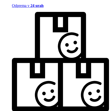
Odprema v
24 urah