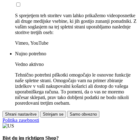
S sprejetjem teh storitev vam lahko prikažemo videoposnetke
ali druge medijske vsebine, ki jih gostijo zunanji ponudniki. Z
vašim soglasjem na tej spletni strani uporabljamo naslednje
storitve tretjih oseb:
Vimeo, YouTube
Nujno potrebno
Vedno aktivno
Tehnično potrebni piškotki omogočajo le osnovne funkcije
naše spletne strani. Omogočajo vam na primer zbiranje
izdelkov v vaši nakupovalni košarici ali dostop do vašega
uporabniškega računa. To pomeni, da o vas ne moremo
ničesar sklepati, prav tako dobljeni podatki ne bodo nikoli
posredovani tretjim osebam.
Shrani nastavitve
Strinjam se
Samo obvezno
Politika zasebnosti
Bist du im richtigen Shop?