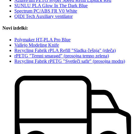
AzureFilm PETG Hyper Speed Refill Lipstick Red
SUNLU PLA Glow In The Dark Blue
Spectrum PC/ABS FR V0 White
QIDI Tech Auxiliary ventilator
Novi izdelki:
Polymaker HT-PLA Pro Blue
Vallejo Modeling Knife
Recycling Fabrik rPLA Refill "Sladka češnja" (rdeča)
rPETG "Temni smaragd" (prosojna temno zelena)
Recycling Fabrik rPETG "Svetleči safir" (prosojna modra)