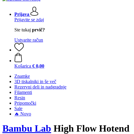
Prijava
Prijavite se zdaj
Ste tukaj
prvič?
Ustvarite račun
Košarica
€ 0,00
Znamke
3D tiskalniki in še več
Rezervni deli in nadgradnje
Filamenti
Resin
Pripomočki
Sale
🔥 Novo
Bambu Lab
High Flow Hotend