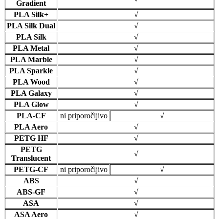
Gradient
PLA Silk+
√
PLA Silk Dual
√
PLA Silk
√
PLA Metal
√
PLA Marble
√
PLA Sparkle
√
PLA Wood
√
PLA Galaxy
√
PLA Glow
√
PLA-CF
ni priporočljivo
√
PLA Aero
√
PETG HF
√
PETG
√
Translucent
PETG-CF
ni priporočljivo
√
ABS
√
ABS-GF
√
ASA
√
ASA Aero
√