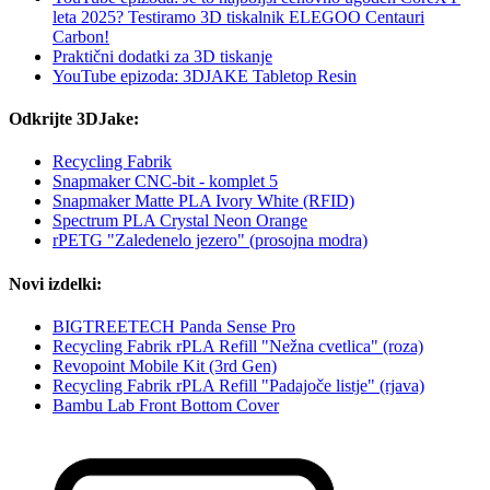
leta 2025? Testiramo 3D tiskalnik ELEGOO Centauri
Carbon!
Praktični dodatki za 3D tiskanje
YouTube epizoda: 3DJAKE Tabletop Resin
Odkrijte 3DJake:
Recycling Fabrik
Snapmaker CNC-bit - komplet 5
Snapmaker Matte PLA Ivory White (RFID)
Spectrum PLA Crystal Neon Orange
rPETG "Zaledenelo jezero" (prosojna modra)
Novi izdelki:
BIGTREETECH Panda Sense Pro
Recycling Fabrik rPLA Refill "Nežna cvetlica" (roza)
Revopoint Mobile Kit (3rd Gen)
Recycling Fabrik rPLA Refill "Padajoče listje" (rjava)
Bambu Lab Front Bottom Cover