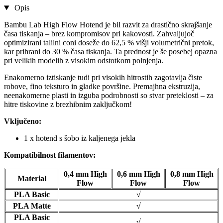
Opis
Bambu Lab High Flow Hotend je bil razvit za drastično skrajšanje
časa tiskanja – brez kompromisov pri kakovosti. Zahvaljujoč
optimizirani talilni coni doseže do 62,5 % višji volumetrični pretok,
kar prihrani do 30 % časa tiskanja. Ta prednost je še posebej opazna
pri velikih modelih z visokim odstotkom polnjenja.
Enakomerno iztiskanje tudi pri visokih hitrostih zagotavlja čiste
robove, fino teksturo in gladke površine. Premajhna ekstruzija,
neenakomerne plasti in izguba podrobnosti so stvar preteklosti – za
hitre tiskovine z brezhibnim zaključkom!
Vključeno:
1 x hotend s šobo iz kaljenega jekla
Kompatibilnost filamentov:
0,4 mm High
0,6 mm High
0,8 mm High
Material
Flow
Flow
Flow
PLA Basic
√
PLA Matte
√
PLA Basic
√