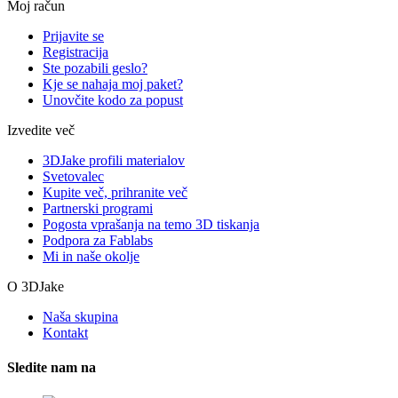
Moj račun
Prijavite se
Registracija
Ste pozabili geslo?
Kje se nahaja moj paket?
Unovčite kodo za popust
Izvedite več
3DJake profili materialov
Svetovalec
Kupite več, prihranite več
Partnerski programi
Pogosta vprašanja na temo 3D tiskanja
Podpora za Fablabs
Mi in naše okolje
O 3DJake
Naša skupina
Kontakt
Sledite nam na