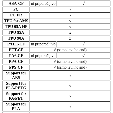
ASA-CF
ni priporočljivo
√
P
C
√
PC FR
√
TPU for AMS
√
TPU 95A HF
√
TPU 85A
x
TPU 90A
x
PAHT-CF
ni priporočljivo
√
PET-CF
√ (samo levi hotend)
PA6-CF
ni priporočljivo
√
PPA-CF
√ (samo levi hotend)
PPS-CF
√ (samo levi hotend)
Support for
√
ABS
Support for​​​​​​​
√
PLA/PETG
Support for
√
PA/PET
Support for
√
PLA