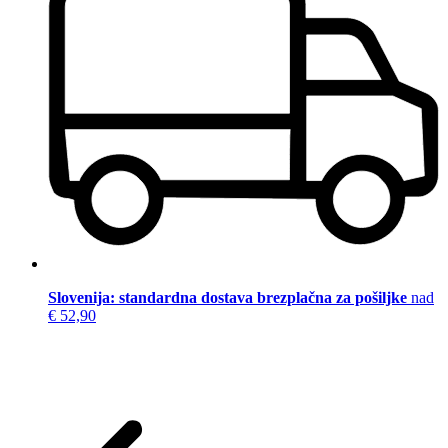
Slovenija: standardna dostava brezplačna za pošiljke
nad
€ 52,90