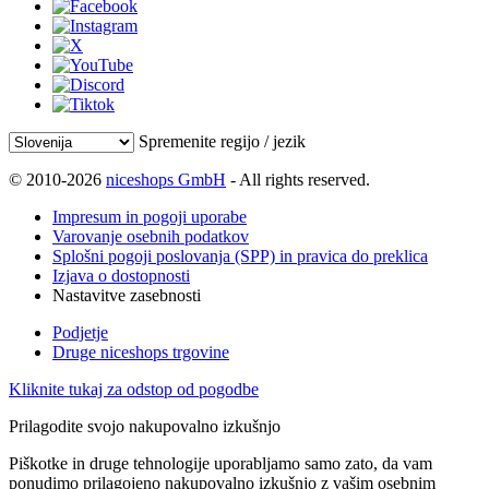
Spremenite regijo / jezik
© 2010-2026
niceshops GmbH
- All rights reserved.
Impresum in pogoji uporabe
Varovanje osebnih podatkov
Splošni pogoji poslovanja (SPP) in pravica do preklica
Izjava o dostopnosti
Nastavitve zasebnosti
Podjetje
Druge niceshops trgovine
Kliknite tukaj za odstop od pogodbe
Prilagodite svojo nakupovalno izkušnjo
Piškotke in druge tehnologije uporabljamo samo zato, da vam
ponudimo prilagojeno nakupovalno izkušnjo z vašim osebnim