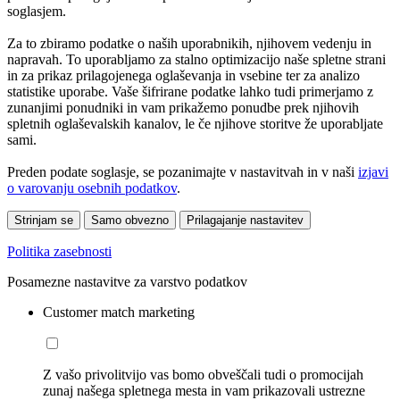
soglasjem.
Za to zbiramo podatke o naših uporabnikih, njihovem vedenju in
napravah. To uporabljamo za stalno optimizacijo naše spletne strani
in za prikaz prilagojenega oglaševanja in vsebine ter za analizo
statistike uporabe. Vaše šifrirane podatke lahko tudi primerjamo z
zunanjimi ponudniki in vam prikažemo ponudbe prek njihovih
spletnih oglaševalskih kanalov, le če njihove storitve že uporabljate
sami.
Preden podate soglasje, se pozanimajte v nastavitvah in v naši
izjavi
o varovanju osebnih podatkov
.
Strinjam se
Samo obvezno
Prilagajanje nastavitev
Politika zasebnosti
Posamezne nastavitve za varstvo podatkov
Customer match marketing
Z vašo privolitvijo vas bomo obveščali tudi o promocijah
zunaj našega spletnega mesta in vam prikazovali ustrezne