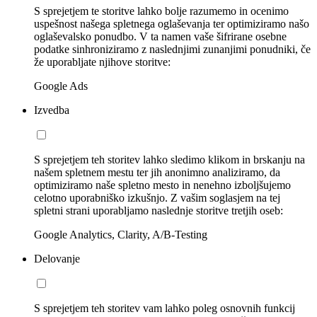
S sprejetjem te storitve lahko bolje razumemo in ocenimo
uspešnost našega spletnega oglaševanja ter optimiziramo našo
oglaševalsko ponudbo. V ta namen vaše šifrirane osebne
podatke sinhroniziramo z naslednjimi zunanjimi ponudniki, če
že uporabljate njihove storitve:
Google Ads
Izvedba
S sprejetjem teh storitev lahko sledimo klikom in brskanju na
našem spletnem mestu ter jih anonimno analiziramo, da
optimiziramo naše spletno mesto in nenehno izboljšujemo
celotno uporabniško izkušnjo. Z vašim soglasjem na tej
spletni strani uporabljamo naslednje storitve tretjih oseb:
Google Analytics, Clarity, A/B-Testing
Delovanje
S sprejetjem teh storitev vam lahko poleg osnovnih funkcij