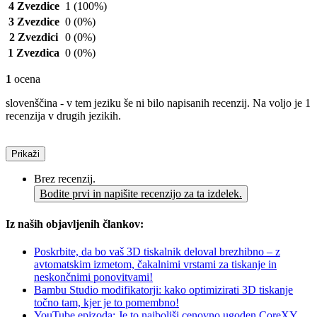
4 Zvezdice
1
(100%)
3 Zvezdice
0
(0%)
2 Zvezdici
0
(0%)
1 Zvezdica
0
(0%)
1
ocena
slovenščina - v tem jeziku še ni bilo napisanih recenzij. Na voljo je 1
recenzija v drugih jezikih.
Prikaži
Brez recenzij.
Bodite prvi in napišite recenzijo za ta izdelek.
Iz naših objavljenih člankov:
Poskrbite, da bo vaš 3D tiskalnik deloval brezhibno – z
avtomatskim izmetom, čakalnimi vrstami za tiskanje in
neskončnimi ponovitvami!
Bambu Studio modifikatorji: kako optimizirati 3D tiskanje
točno tam, kjer je to pomembno!
YouTube epizoda: Je to najboljši cenovno ugoden CoreXY