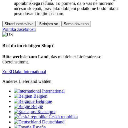
uporabniškega računa. To pomeni, da o vas ne moremo
ničesar sklepati, prav tako dobljeni podatki ne bodo nikoli
posredovani tretjim osebam.
Shrani nastavitve
Strinjam se
Samo obvezno
Politika zasebnosti
Bist du im richtigen Shop?
Bitte wechsle zum Land
, das mit deiner Lieferadresse
übereinstimmt.
Zu 3DJake International
Anderes Lieferland wählen
International
Belgien
Belgique
België
България
Česká republika
Deutschland
España