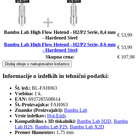
Bambu Lab High Flow Hotend - H2/P2 Serie, 0,4 mm
€ 53,99
- Hardened Steel
Bambu Lab High Flow Hotend - H2/P2 Serie, 0,6 mm
€ 53,99
- Hardened Steel
Skupna cena:
€ 107,98
Dodaj oboje v nakupovalno košarico
Informacije o izdelkih in tehnični podatki:
Št. izd.:
BL-FAH063
Vsebina:
1 k.
EAN:
6937285508614
Št.-Proizvajalca:
FAH063
Znamke (Proizvajalci):
Bambu Lab
Vrste izdelkov:
Hot-Ends
Kompatibilno s 3D tiskalniki:
Bambu Lab H2D
,
Bambu
Lab H2S
,
Bambu Lab P2S
,
Bambu Lab X2D
Premer filamentov:
1,75 mm