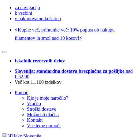
za navigacijo
k vsebini
v nakupovalno košarico
⚡️Kupite več, prihranite več: 10% popust ob nakupu
filamentov in smol nad 10 kosov!⚡️
Iskalnik rezervnih delov
Slovenija: standardna dostava brezplačna za pošiljke
nad
€ 52,90
Več kot 11.100 izdelkov
Pomoč
Kje je moje naročilo?
Vračilo
Stroški dostave
Možnosti plačila
Kontakt
Vse teme pomoči