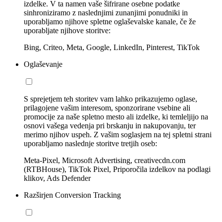
izdelke. V ta namen vaše šifrirane osebne podatke
sinhroniziramo z naslednjimi zunanjimi ponudniki in
uporabljamo njihove spletne oglaševalske kanale, če že
uporabljate njihove storitve:
Bing, Criteo, Meta, Google, LinkedIn, Pinterest, TikTok
Oglaševanje
S sprejetjem teh storitev vam lahko prikazujemo oglase,
prilagojene vašim interesom, sponzorirane vsebine ali
promocije za naše spletno mesto ali izdelke, ki temleljijo na
osnovi vašega vedenja pri brskanju in nakupovanju, ter
merimo njihov uspeh. Z vašim soglasjem na tej spletni strani
uporabljamo naslednje storitve tretjih oseb:
Meta-Pixel, Microsoft Advertising, creativecdn.com
(RTBHouse), TikTok Pixel, Priporočila izdelkov na podlagi
klikov, Ads Defender
Razširjen Conversion Tracking