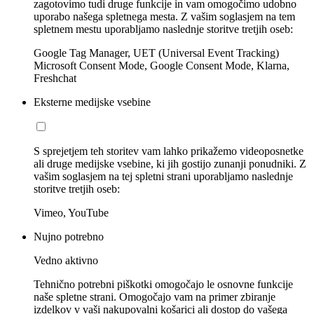
zagotovimo tudi druge funkcije in vam omogočimo udobno
uporabo našega spletnega mesta. Z vašim soglasjem na tem
spletnem mestu uporabljamo naslednje storitve tretjih oseb:
Google Tag Manager, UET (Universal Event Tracking)
Microsoft Consent Mode, Google Consent Mode, Klarna,
Freshchat
Eksterne medijske vsebine
S sprejetjem teh storitev vam lahko prikažemo videoposnetke
ali druge medijske vsebine, ki jih gostijo zunanji ponudniki. Z
vašim soglasjem na tej spletni strani uporabljamo naslednje
storitve tretjih oseb:
Vimeo, YouTube
Nujno potrebno
Vedno aktivno
Tehnično potrebni piškotki omogočajo le osnovne funkcije
naše spletne strani. Omogočajo vam na primer zbiranje
izdelkov v vaši nakupovalni košarici ali dostop do vašega