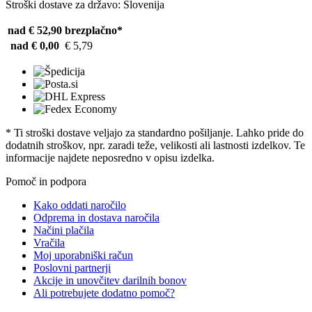
Stroški dostave za državo: Slovenija
nad € 52,90
brezplačno*
nad € 0,00
€ 5,79
* Ti stroški dostave veljajo za standardno pošiljanje. Lahko pride do
dodatnih stroškov, npr. zaradi teže, velikosti ali lastnosti izdelkov. Te
informacije najdete neposredno v opisu izdelka.
Pomoč in podpora
Kako oddati naročilo
Odprema in dostava naročila
Načini plačila
Vračila
Moj uporabniški račun
Poslovni partnerji
Akcije in unovčitev darilnih bonov
Ali potrebujete dodatno pomoč?