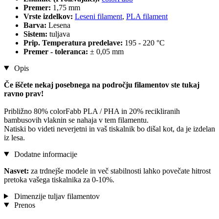
Premer:
1,75 mm
Vrste izdelkov:
Leseni filament
,
PLA filament
Barva:
Lesena
Sistem:
tuljava
Prip. Temperatura predelave:
195 - 220 °C
Premer - toleranca:
± 0,05 mm
Opis
Če iščete nekaj posebnega na področju filamentov ste tukaj
ravno prav!
Približno 80% colorFabb PLA / PHA in 20% recikliranih
bambusovih vlaknin se nahaja v tem filamentu.
Natiski bo videti neverjetni in vaš tiskalnik bo dišal kot, da je izdelan
iz lesa.
Dodatne informacije
Nasvet:
za trdnejše modele in več stabilnosti lahko povečate hitrost
pretoka vašega tiskalnika za 0-10%.
Dimenzije tuljav filamentov
Prenos