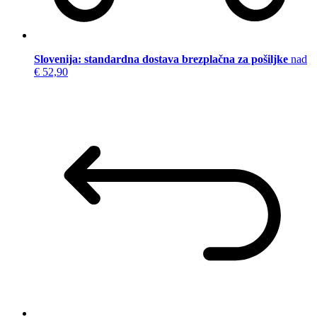
Slovenija: standardna dostava brezplačna za pošiljke
nad
€ 52,90