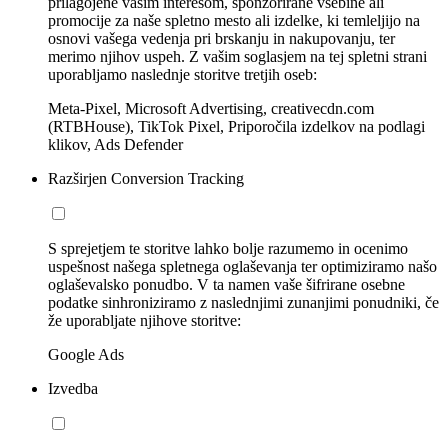
prilagojene vašim interesom, sponzorirane vsebine ali
promocije za naše spletno mesto ali izdelke, ki temleljijo na
osnovi vašega vedenja pri brskanju in nakupovanju, ter
merimo njihov uspeh. Z vašim soglasjem na tej spletni strani
uporabljamo naslednje storitve tretjih oseb:
Meta-Pixel, Microsoft Advertising, creativecdn.com
(RTBHouse), TikTok Pixel, Priporočila izdelkov na podlagi
klikov, Ads Defender
Razširjen Conversion Tracking
S sprejetjem te storitve lahko bolje razumemo in ocenimo
uspešnost našega spletnega oglaševanja ter optimiziramo našo
oglaševalsko ponudbo. V ta namen vaše šifrirane osebne
podatke sinhroniziramo z naslednjimi zunanjimi ponudniki, če
že uporabljate njihove storitve:
Google Ads
Izvedba