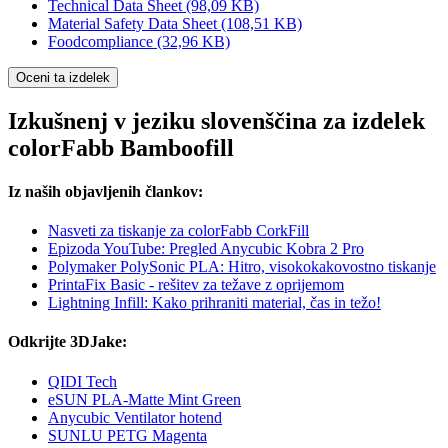
Technical Data Sheet
(98,09 KB)
Material Safety Data Sheet
(108,51 KB)
Foodcompliance
(32,96 KB)
Oceni ta izdelek
Izkušnenj v jeziku slovenščina za izdelek
colorFabb Bamboofill
Iz naših objavljenih člankov:
Nasveti za tiskanje za colorFabb CorkFill
Epizoda YouTube: Pregled Anycubic Kobra 2 Pro
Polymaker PolySonic PLA: Hitro, visokokakovostno tiskanje
PrintaFix Basic - rešitev za težave z oprijemom
Lightning Infill: Kako prihraniti material, čas in težo!
Odkrijte 3DJake:
QIDI Tech
eSUN PLA-Matte Mint Green
Anycubic Ventilator hotend
SUNLU PETG Magenta