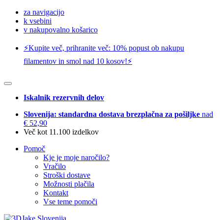
za navigacijo
k vsebini
v nakupovalno košarico
⚡️Kupite več, prihranite več: 10% popust ob nakupu
filamentov in smol nad 10 kosov!⚡️
Iskalnik rezervnih delov
Slovenija: standardna dostava brezplačna za pošiljke
nad
€ 52,90
Več kot 11.100 izdelkov
Pomoč
Kje je moje naročilo?
Vračilo
Stroški dostave
Možnosti plačila
Kontakt
Vse teme pomoči