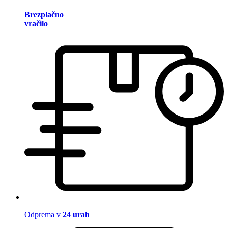
Brezplačno
vračilo
Odprema v
24 urah