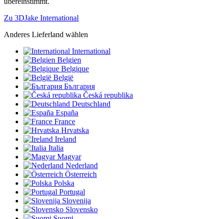
übereinstimmt.
Zu 3DJake International
Anderes Lieferland wählen
International
Belgien
Belgique
België
България
Česká republika
Deutschland
España
France
Hrvatska
Ireland
Italia
Magyar
Nederland
Österreich
Polska
Portugal
Slovenija
Slovensko
Suomi