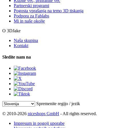
Kupite več, prihranite več
Partnerski programi
Pogosta vprašanja na temo 3D tiskanja
Podpora za Fablabs
Mi in naše okolje
O 3DJake
Naša skupina
Kontakt
Sledite nam na
Spremenite regijo / jezik
© 2010-2026
niceshops GmbH
- All rights reserved.
Impresum in pogoji uporabe