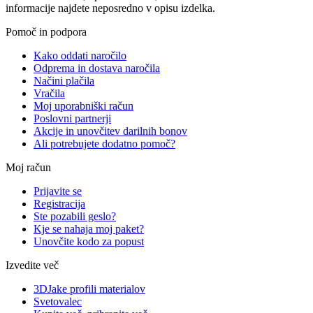
informacije najdete neposredno v opisu izdelka.
Pomoč in podpora
Kako oddati naročilo
Odprema in dostava naročila
Načini plačila
Vračila
Moj uporabniški račun
Poslovni partnerji
Akcije in unovčitev darilnih bonov
Ali potrebujete dodatno pomoč?
Moj račun
Prijavite se
Registracija
Ste pozabili geslo?
Kje se nahaja moj paket?
Unovčite kodo za popust
Izvedite več
3DJake profili materialov
Svetovalec