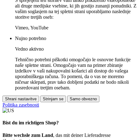
S sprejetjem teh storitev vam lahko prikažemo videoposnetke
ali druge medijske vsebine, ki jih gostijo zunanji ponudniki. Z
vašim soglasjem na tej spletni strani uporabljamo naslednje
storitve tretjih oseb:
Vimeo, YouTube
Nujno potrebno
Vedno aktivno
Tehnično potrebni piškotki omogočajo le osnovne funkcije
naše spletne strani. Omogočajo vam na primer zbiranje
izdelkov v vaši nakupovalni košarici ali dostop do vašega
uporabniškega računa. To pomeni, da o vas ne moremo
ničesar sklepati, prav tako dobljeni podatki ne bodo nikoli
posredovani tretjim osebam.
Shrani nastavitve
Strinjam se
Samo obvezno
Politika zasebnosti
Bist du im richtigen Shop?
Bitte wechsle zum Land
, das mit deiner Lieferadresse