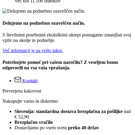
Več kot 11.100 izdelkov
Delujemo na podnebno ozaveščen način.
S številnimi posebnimi ekološkimi ukrepi pomagamo zmanjšati svoj
vpliv na okolje in podnebje.
Več informacij je na voljo tukaj.
Potrebujete pomoč pri vašem naročilu? Z veseljem bomo
odgovorili na vsa vaša vprašanja.
Kontakt
Preverjena kakovost
Nakupujte varno in diskretno
Slovenija: standardna dostava brezplačna za pošiljke
nad
€ 52,90
Brezplačno vračilo
Dostavljamo po vsem svetu
preko 40 držav