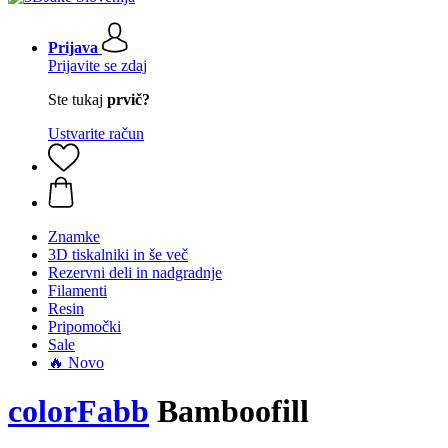
Prijava
Prijavite se zdaj
Ste tukaj
prvič?
Ustvarite račun
Znamke
3D tiskalniki in še več
Rezervni deli in nadgradnje
Filamenti
Resin
Pripomočki
Sale
🔥 Novo
colorFabb
Bamboofill