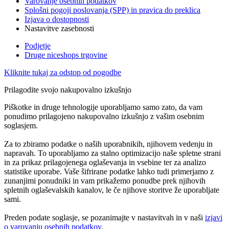
Varovanje osebnih podatkov
Splošni pogoji poslovanja (SPP) in pravica do preklica
Izjava o dostopnosti
Nastavitve zasebnosti
Podjetje
Druge niceshops trgovine
Kliknite tukaj za odstop od pogodbe
Prilagodite svojo nakupovalno izkušnjo
Piškotke in druge tehnologije uporabljamo samo zato, da vam
ponudimo prilagojeno nakupovalno izkušnjo z vašim osebnim
soglasjem.
Za to zbiramo podatke o naših uporabnikih, njihovem vedenju in
napravah. To uporabljamo za stalno optimizacijo naše spletne strani
in za prikaz prilagojenega oglaševanja in vsebine ter za analizo
statistike uporabe. Vaše šifrirane podatke lahko tudi primerjamo z
zunanjimi ponudniki in vam prikažemo ponudbe prek njihovih
spletnih oglaševalskih kanalov, le če njihove storitve že uporabljate
sami.
Preden podate soglasje, se pozanimajte v nastavitvah in v naši
izjavi
o varovanju osebnih podatkov
.