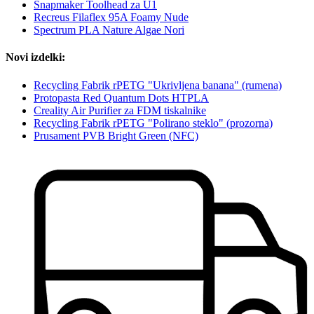
Snapmaker Toolhead za U1
Recreus Filaflex 95A Foamy Nude
Spectrum PLA Nature Algae Nori
Novi izdelki:
Recycling Fabrik rPETG "Ukrivljena banana" (rumena)
Protopasta Red Quantum Dots HTPLA
Creality Air Purifier za FDM tiskalnike
Recycling Fabrik rPETG "Polirano steklo" (prozorna)
Prusament PVB Bright Green (NFC)