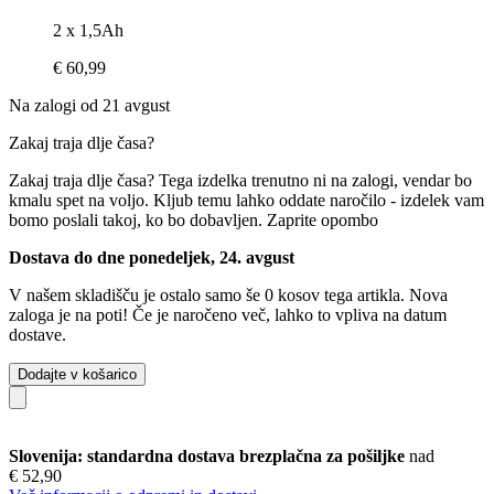
2 x 1,5Ah
€ 60,99
Na zalogi od 21 avgust
Zakaj traja dlje časa?
Zakaj traja dlje časa?
Tega izdelka trenutno ni na zalogi, vendar bo
kmalu spet na voljo. Kljub temu lahko oddate naročilo - izdelek vam
bomo poslali takoj, ko bo dobavljen.
Zaprite opombo
Dostava do dne ponedeljek, 24. avgust
V našem skladišču je ostalo samo še 0 kosov tega artikla. Nova
zaloga je na poti! Če je naročeno več, lahko to vpliva na datum
dostave.
Dodajte v košarico
Slovenija: standardna dostava brezplačna za pošiljke
nad
€ 52,90