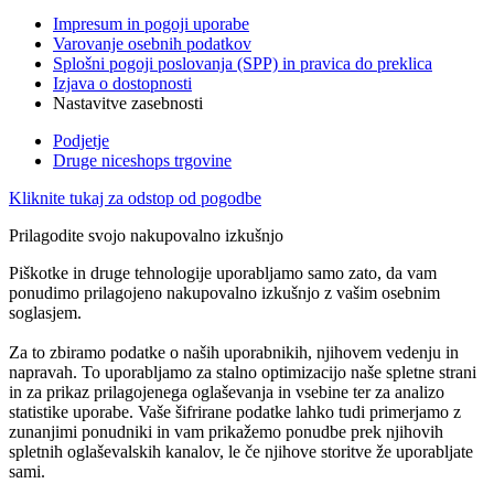
Impresum in pogoji uporabe
Varovanje osebnih podatkov
Splošni pogoji poslovanja (SPP) in pravica do preklica
Izjava o dostopnosti
Nastavitve zasebnosti
Podjetje
Druge niceshops trgovine
Kliknite tukaj za odstop od pogodbe
Prilagodite svojo nakupovalno izkušnjo
Piškotke in druge tehnologije uporabljamo samo zato, da vam
ponudimo prilagojeno nakupovalno izkušnjo z vašim osebnim
soglasjem.
Za to zbiramo podatke o naših uporabnikih, njihovem vedenju in
napravah. To uporabljamo za stalno optimizacijo naše spletne strani
in za prikaz prilagojenega oglaševanja in vsebine ter za analizo
statistike uporabe. Vaše šifrirane podatke lahko tudi primerjamo z
zunanjimi ponudniki in vam prikažemo ponudbe prek njihovih
spletnih oglaševalskih kanalov, le če njihove storitve že uporabljate
sami.