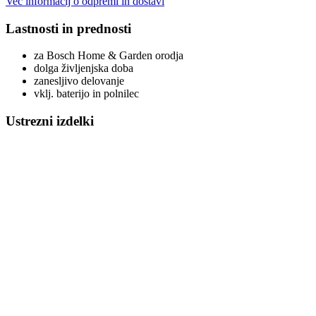
Več informacij o odpremi in dostavi
Lastnosti in prednosti
za Bosch Home & Garden orodja
dolga življenjska doba
zanesljivo delovanje
vklj. baterijo in polnilec
Ustrezni izdelki