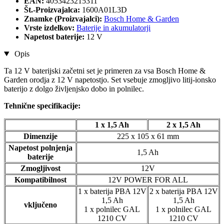
EAN:
4053423215311
Št.-Proizvajalca:
1600A01L3D
Znamke (Proizvajalci):
Bosch Home & Garden
Vrste izdelkov:
Baterije in akumulatorji
Napetost baterije:
12 V
Opis
Ta 12 V baterijski začetni set je primeren za vsa Bosch Home &
Garden orodja z 12 V napetostjo. Set vsebuje zmogljivo litij-ionsko
baterijo z dolgo življenjsko dobo in polnilec.
Tehnične specifikacije:
1 x 1,5 Ah
2 x 1,5 Ah
Dimenzije
225 x 105 x 61 mm
Napetost polnjenja
1,5 Ah
baterije
Zmogljivost
12V
Kompatibilnost
12V POWER FOR ALL
1 x baterija PBA 12V
2 x baterija PBA 12V
1,5 Ah
1,5 Ah
vključeno
1 x polnilec GAL
1 x polnilec GAL
1210 CV
1210 CV