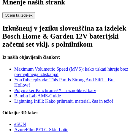
Mnenje naših strank
Oceni ta izdelek
Izkušnenj v jeziku slovenščina za izdelek
Bosch Home & Garden 12V baterijski
začetni set vklj. s polnilnikom
Iz naših objavljenih člankov:
Maximum Volumetric Speed (MVS): kako tiskati hitreje brez
premajhnega iztiskanja!
YouTube epizoda: This Part Is Strong And Stiff....But
Hollow!
Polymaker Panchroma™ – raznolikost barv
Bambu Lab AMS-Guide
Lightning Infill: Kako prihraniti material, čas in težo!
Odkrijte 3DJake:
eSUN
AzureFilm PETG Skin Latte