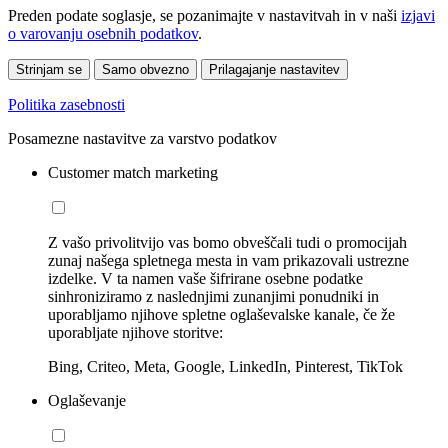
Preden podate soglasje, se pozanimajte v nastavitvah in v naši
izjavi
o varovanju osebnih podatkov
.
Strinjam se
Samo obvezno
Prilagajanje nastavitev
Politika zasebnosti
Posamezne nastavitve za varstvo podatkov
Customer match marketing
Z vašo privolitvijo vas bomo obveščali tudi o promocijah
zunaj našega spletnega mesta in vam prikazovali ustrezne
izdelke. V ta namen vaše šifrirane osebne podatke
sinhroniziramo z naslednjimi zunanjimi ponudniki in
uporabljamo njihove spletne oglaševalske kanale, če že
uporabljate njihove storitve:
Bing, Criteo, Meta, Google, LinkedIn, Pinterest, TikTok
Oglaševanje