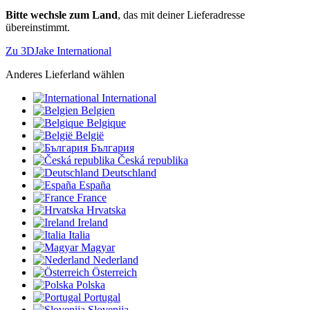
Bitte wechsle zum Land
, das mit deiner Lieferadresse
übereinstimmt.
Zu 3DJake International
Anderes Lieferland wählen
International
Belgien
Belgique
België
България
Česká republika
Deutschland
España
France
Hrvatska
Ireland
Italia
Magyar
Nederland
Österreich
Polska
Portugal
Slovenija