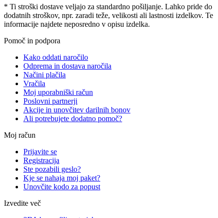
* Ti stroški dostave veljajo za standardno pošiljanje. Lahko pride do
dodatnih stroškov, npr. zaradi teže, velikosti ali lastnosti izdelkov. Te
informacije najdete neposredno v opisu izdelka.
Pomoč in podpora
Kako oddati naročilo
Odprema in dostava naročila
Načini plačila
Vračila
Moj uporabniški račun
Poslovni partnerji
Akcije in unovčitev darilnih bonov
Ali potrebujete dodatno pomoč?
Moj račun
Prijavite se
Registracija
Ste pozabili geslo?
Kje se nahaja moj paket?
Unovčite kodo za popust
Izvedite več