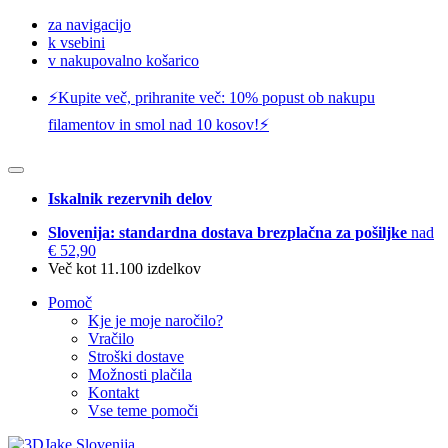
za navigacijo
k vsebini
v nakupovalno košarico
⚡️Kupite več, prihranite več: 10% popust ob nakupu
filamentov in smol nad 10 kosov!⚡️
Iskalnik rezervnih delov
Slovenija: standardna dostava brezplačna za pošiljke
nad
€ 52,90
Več kot 11.100 izdelkov
Pomoč
Kje je moje naročilo?
Vračilo
Stroški dostave
Možnosti plačila
Kontakt
Vse teme pomoči