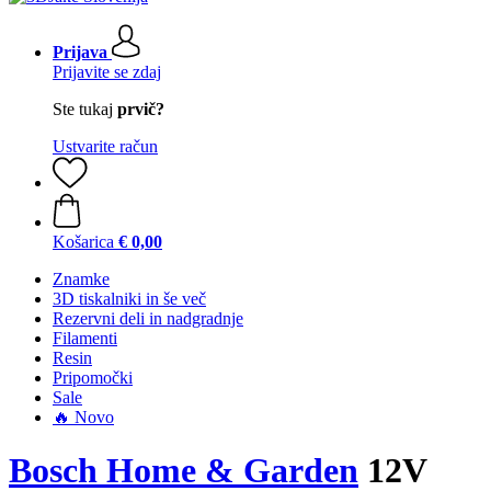
Prijava
Prijavite se zdaj
Ste tukaj
prvič?
Ustvarite račun
Košarica
€ 0,00
Znamke
3D tiskalniki in še več
Rezervni deli in nadgradnje
Filamenti
Resin
Pripomočki
Sale
🔥 Novo
Bosch Home & Garden
12V