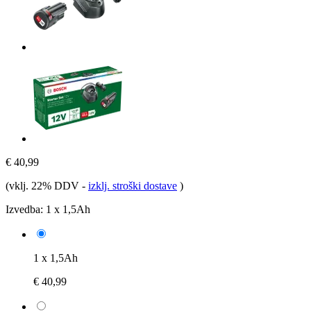
€ 40,99
(vklj. 22% DDV
-
izklj. stroški dostave
)
Izvedba:
1 x 1,5Ah
1 x 1,5Ah
€ 40,99