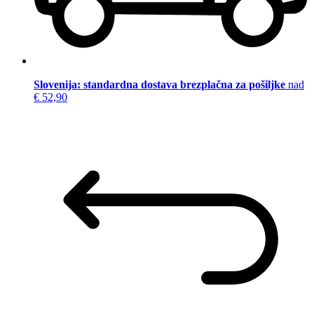
Slovenija: standardna dostava brezplačna za pošiljke
nad
€ 52,90