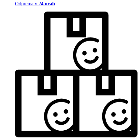
Odprema v
24 urah