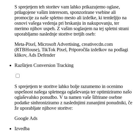
S sprejetjem teh storitev vam lahko prikazujemo oglase,
prilagojene vašim interesom, sponzorirane vsebine ali
promocije za naše spletno mesto ali izdelke, ki temleljijo na
osnovi vašega vedenja pri brskanju in nakupovanju, ter
merimo njihov uspeh. Z vašim soglasjem na tej spletni strani
uporabljamo naslednje storitve tretjih oseb:
Meta-Pixel, Microsoft Advertising, creativecdn.com
(RTBHouse), TikTok Pixel, Priporočila izdelkov na podlagi
klikov, Ads Defender
Razširjen Conversion Tracking
S sprejetjem te storitve lahko bolje razumemo in ocenimo
uspešnost našega spletnega oglaševanja ter optimiziramo našo
oglaševalsko ponudbo. V ta namen vaše šifrirane osebne
podatke sinhroniziramo z naslednjimi zunanjimi ponudniki, če
že uporabljate njihove storitve:
Google Ads
Izvedba