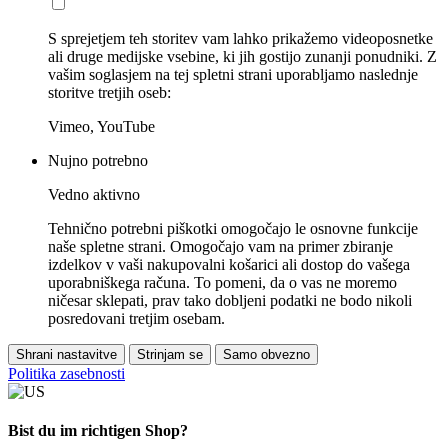
S sprejetjem teh storitev vam lahko prikažemo videoposnetke
ali druge medijske vsebine, ki jih gostijo zunanji ponudniki. Z
vašim soglasjem na tej spletni strani uporabljamo naslednje
storitve tretjih oseb:
Vimeo, YouTube
Nujno potrebno
Vedno aktivno
Tehnično potrebni piškotki omogočajo le osnovne funkcije
naše spletne strani. Omogočajo vam na primer zbiranje
izdelkov v vaši nakupovalni košarici ali dostop do vašega
uporabniškega računa. To pomeni, da o vas ne moremo
ničesar sklepati, prav tako dobljeni podatki ne bodo nikoli
posredovani tretjim osebam.
Shrani nastavitve
Strinjam se
Samo obvezno
Politika zasebnosti
Bist du im richtigen Shop?