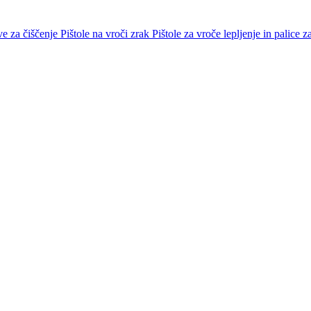
e za čiščenje
Pištole na vroči zrak
Pištole za vroče lepljenje in palice z