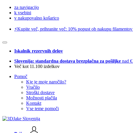
za navigacijo
k vsebini
v nakupovalno košarico
⚡️Kupite več, prihranite več: 10% popust ob nakupu filamentov
Iskalnik rezervnih delov
Slovenija: standardna dostava brezplačna za pošiljke
nad €
Več kot 11.100 izdelkov
Pomoč
Kje je moje naročilo?
Vračilo
Stroški dostave
Možnosti plačila
Kontakt
Vse teme pomoči