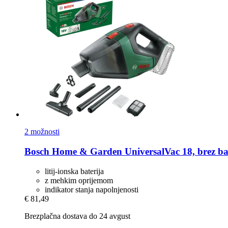
2 možnosti
Bosch Home & Garden
UniversalVac 18, brez ba
litij-ionska baterija
z mehkim oprijemom
indikator stanja napolnjenosti
€ 81,49
Brezplačna dostava do 24 avgust