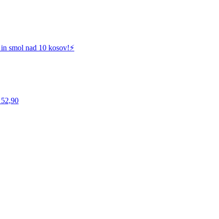
 in smol nad 10 kosov!⚡️
 52,90