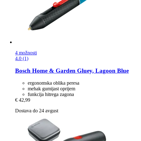
4 možnosti
4.0 (1)
Bosch Home & Garden
Gluey, Lagoon Blue
ergonomska oblika peresa
mehak gumijast oprijem
funkcija hitrega zagona
€ 42,99
Dostava do 24 avgust