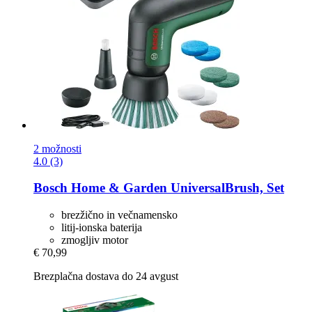
2 možnosti
4.0 (3)
Bosch Home & Garden
UniversalBrush, Set
brezžično in večnamensko
litij-ionska baterija
zmogljiv motor
€ 70,99
Brezplačna dostava do 24 avgust