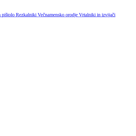
a pištolo
Rezkalniki
Večnamensko orodje
Vrtalniki in izvijači