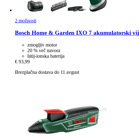
2 možnosti
Bosch Home & Garden
IXO 7 akumulatorski vij
zmogljiv motor
20 % več navora
liitij-ionska baterija
€ 93,99
Brezplačna dostava do 11 avgust