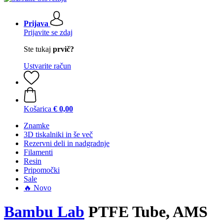
Prijava
Prijavite se zdaj
Ste tukaj
prvič?
Ustvarite račun
Košarica
€ 0,00
Znamke
3D tiskalniki in še več
Rezervni deli in nadgradnje
Filamenti
Resin
Pripomočki
Sale
🔥 Novo
Bambu Lab
PTFE Tube, AMS