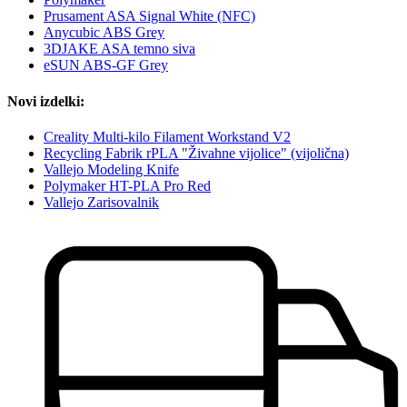
Prusament ASA Signal White (NFC)
Anycubic ABS Grey
3DJAKE ASA temno siva
eSUN ABS-GF Grey
Novi izdelki:
Creality Multi-kilo Filament Workstand V2
Recycling Fabrik rPLA "Živahne vijolice" (vijolična)
Vallejo Modeling Knife
Polymaker HT-PLA Pro Red
Vallejo Zarisovalnik