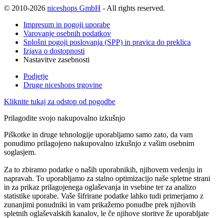
© 2010-2026
niceshops GmbH
- All rights reserved.
Impresum in pogoji uporabe
Varovanje osebnih podatkov
Splošni pogoji poslovanja (SPP) in pravica do preklica
Izjava o dostopnosti
Nastavitve zasebnosti
Podjetje
Druge niceshops trgovine
Kliknite tukaj za odstop od pogodbe
Prilagodite svojo nakupovalno izkušnjo
Piškotke in druge tehnologije uporabljamo samo zato, da vam
ponudimo prilagojeno nakupovalno izkušnjo z vašim osebnim
soglasjem.
Za to zbiramo podatke o naših uporabnikih, njihovem vedenju in
napravah. To uporabljamo za stalno optimizacijo naše spletne strani
in za prikaz prilagojenega oglaševanja in vsebine ter za analizo
statistike uporabe. Vaše šifrirane podatke lahko tudi primerjamo z
zunanjimi ponudniki in vam prikažemo ponudbe prek njihovih
spletnih oglaševalskih kanalov, le če njihove storitve že uporabljate