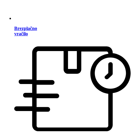
Brezplačno
vračilo