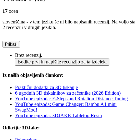
17
ocen
slovenščina - v tem jeziku še ni bilo napisanih recenzij. Na voljo sta
2 recenziji v drugih jezikih.
Prikaži
Brez recenzij.
Bodite prvi in napišite recenzijo za ta izdelek.
Iz naših objavljenih člankov:
Praktični dodatki za 3D tiskanje
6 ugodnih 3D tiskalnikov za začetnike (2026 Edition)
YouTube epizoda: E-Steps and Rotation Distance Tuning
YouTube epizoda: Game-Changer: Bambu A1 mini
SwapMod!
YouTube epizoda: 3DJAKE Tabletop Resin
Odkrijte 3DJake:
Polymaker