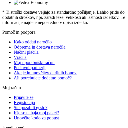
* Ti stroški dostave veljajo za standardno pošiljanje. Lahko pride do
dodatnih stroškov, npr. zaradi teže, velikosti ali lastnosti izdelkov. Te
informacije najdete neposredno v opisu izdelka.
Pomoč in podpora
Kako oddati naročilo
Odprema in dostava naročila
Načini plačila
Vračila
Moj uporabniški račun
Poslovni partnerji
Akcije in unovčitev darilnih bonov
Ali potrebujete dodatno pomoč?
Moj račun
Prijavite se
Registracija
Ste pozabili geslo?
Kje se nahaja moj paket?
Unovčite kodo za popust
Izvedite več