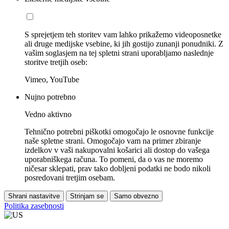
S sprejetjem teh storitev vam lahko prikažemo videoposnetke
ali druge medijske vsebine, ki jih gostijo zunanji ponudniki. Z
vašim soglasjem na tej spletni strani uporabljamo naslednje
storitve tretjih oseb:
Vimeo, YouTube
Nujno potrebno
Vedno aktivno
Tehnično potrebni piškotki omogočajo le osnovne funkcije
naše spletne strani. Omogočajo vam na primer zbiranje
izdelkov v vaši nakupovalni košarici ali dostop do vašega
uporabniškega računa. To pomeni, da o vas ne moremo
ničesar sklepati, prav tako dobljeni podatki ne bodo nikoli
posredovani tretjim osebam.
Shrani nastavitve
Strinjam se
Samo obvezno
Politika zasebnosti