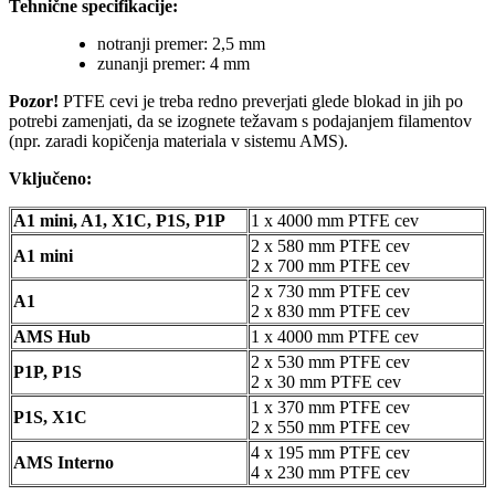
Tehnične specifikacije:
notranji premer: 2,5 mm
zunanji premer: 4 mm
Pozor!
PTFE cevi je treba redno preverjati glede blokad in jih po
potrebi zamenjati, da se izognete težavam s podajanjem filamentov
(npr. zaradi kopičenja materiala v sistemu AMS).
Vključeno:
A1 mini, A1, X1C, P1S, P1P
1 x 4000 mm PTFE cev
2 x 580 mm PTFE cev
A1 mini
2 x 700 mm PTFE cev
2 x 730 mm PTFE cev
A1
2 x 830 mm PTFE cev
AMS Hub
1 x 4000 mm PTFE cev
2 x 530 mm PTFE cev
P1P, P1S
2 x 30 mm PTFE cev
1 x 370 mm PTFE cev
P1S, X1C
2 x 550 mm PTFE cev
4 x 195 mm PTFE cev
AMS Interno
4 x 230 mm PTFE cev