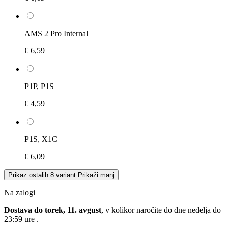
AMS 2 Pro Internal
€ 6,59
P1P, P1S
€ 4,59
P1S, X1C
€ 6,09
Prikaz ostalih 8 variant
Prikaži manj
Na zalogi
Dostava do torek, 11. avgust
, v kolikor naročite do dne
nedelja do
23:59 ure
.