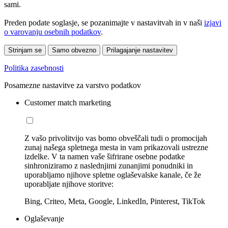
sami.
Preden podate soglasje, se pozanimajte v nastavitvah in v naši
izjavi
o varovanju osebnih podatkov
.
Strinjam se
Samo obvezno
Prilagajanje nastavitev
Politika zasebnosti
Posamezne nastavitve za varstvo podatkov
Customer match marketing
Z vašo privolitvijo vas bomo obveščali tudi o promocijah
zunaj našega spletnega mesta in vam prikazovali ustrezne
izdelke. V ta namen vaše šifrirane osebne podatke
sinhroniziramo z naslednjimi zunanjimi ponudniki in
uporabljamo njihove spletne oglaševalske kanale, če že
uporabljate njihove storitve:
Bing, Criteo, Meta, Google, LinkedIn, Pinterest, TikTok
Oglaševanje