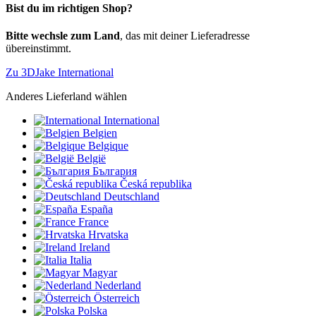
Bist du im richtigen Shop?
Bitte wechsle zum Land
, das mit deiner Lieferadresse
übereinstimmt.
Zu 3DJake International
Anderes Lieferland wählen
International
Belgien
Belgique
België
България
Česká republika
Deutschland
España
France
Hrvatska
Ireland
Italia
Magyar
Nederland
Österreich
Polska