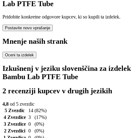
Lab PTFE Tube
Pridobite konkretne odgovore kupcev, ki so kupili ta izdelek.
Postavite novo vprašanje
Mnenje naših strank
Oceni ta izdelek
Izkušnenj v jeziku slovenščina za izdelek
Bambu Lab PTFE Tube
2 recenziji kupcev v drugih jezikih
4,8
od 5 zvezdic
5 Zvezdic
14
(82%)
4 Zvezdice
3
(17%)
3 Zvezdice
0
(0%)
2 Zvezdici
0
(0%)
1 Zvezdica
0
(0%)