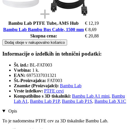
Bambu Lab PTFE Tube, AMS Hub
€ 12,19
Bambu Lab Bambu Bus Cable, 1500 mm
€ 8,69
Skupna cena:
€ 20,88
Dodaj oboje v nakupovalno košarico
Informacije o izdelkih in tehnični podatki:
Št. izd.:
BL-FAT003
Vsebina:
1 k.
EAN:
6975337031321
Št.-Proizvajalca:
FAT003
Znamke (Proizvajalci):
Bambu Lab
Vrste izdelkov:
PTFE cevi
Kompatibilno s 3D tiskalniki:
Bambu Lab A1 mini
,
Bambu
Lab A1
,
Bambu Lab P1P
,
Bambu Lab P1S
,
Bambu Lab X1C
Opis
To je nadomestna PTFE cev za 3D tiskalnike Bambu Lab.