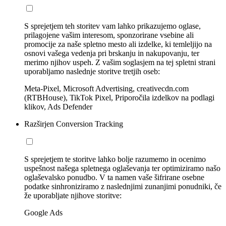
S sprejetjem teh storitev vam lahko prikazujemo oglase,
prilagojene vašim interesom, sponzorirane vsebine ali
promocije za naše spletno mesto ali izdelke, ki temleljijo na
osnovi vašega vedenja pri brskanju in nakupovanju, ter
merimo njihov uspeh. Z vašim soglasjem na tej spletni strani
uporabljamo naslednje storitve tretjih oseb:
Meta-Pixel, Microsoft Advertising, creativecdn.com
(RTBHouse), TikTok Pixel, Priporočila izdelkov na podlagi
klikov, Ads Defender
Razširjen Conversion Tracking
S sprejetjem te storitve lahko bolje razumemo in ocenimo
uspešnost našega spletnega oglaševanja ter optimiziramo našo
oglaševalsko ponudbo. V ta namen vaše šifrirane osebne
podatke sinhroniziramo z naslednjimi zunanjimi ponudniki, če
že uporabljate njihove storitve:
Google Ads