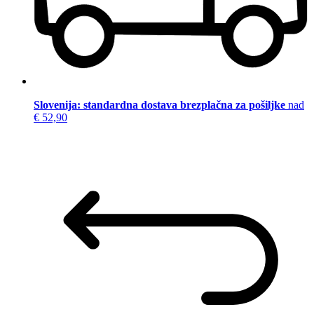
Slovenija: standardna dostava brezplačna za pošiljke
nad
€ 52,90