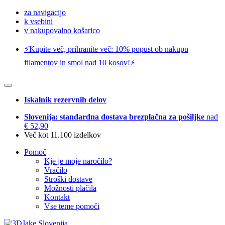
za navigacijo
k vsebini
v nakupovalno košarico
⚡️Kupite več, prihranite več: 10% popust ob nakupu
filamentov in smol nad 10 kosov!⚡️
Iskalnik rezervnih delov
Slovenija: standardna dostava brezplačna za pošiljke
nad
€ 52,90
Več kot 11.100 izdelkov
Pomoč
Kje je moje naročilo?
Vračilo
Stroški dostave
Možnosti plačila
Kontakt
Vse teme pomoči