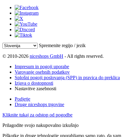
Spremenite regijo / jezik
© 2010-2026
niceshops GmbH
- All rights reserved.
Impresum in pogoji uporabe
Varovanje osebnih podatkov
Splošni pogoji poslovanja (SPP) in pravica do preklica
Izjava o dostopnosti
Nastavitve zasebnosti
Podjetje
Druge niceshops trgovine
Kliknite tukaj za odstop od pogodbe
Prilagodite svojo nakupovalno izkušnjo
Piškotke in druge tehnologije uporabljamo samo zato, da vam