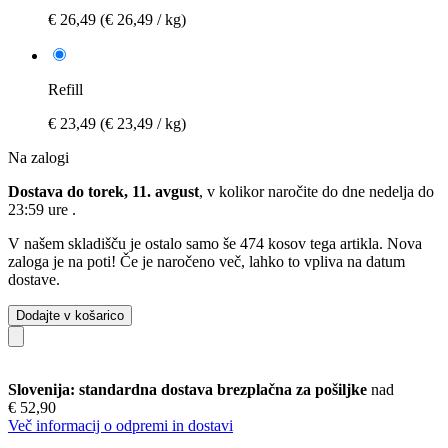
€ 26,49
(€ 26,49 / kg)
Refill
€ 23,49
(€ 23,49 / kg)
Na zalogi
Dostava do torek, 11. avgust
, v kolikor naročite do dne
nedelja do
23:59 ure
.
V našem skladišču je ostalo samo še 474 kosov tega artikla. Nova
zaloga je na poti! Če je naročeno več, lahko to vpliva na datum
dostave.
Dodajte v košarico
Slovenija: standardna dostava brezplačna za pošiljke
nad
€ 52,90
Več informacij o odpremi in dostavi