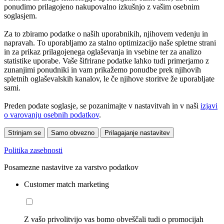
ponudimo prilagojeno nakupovalno izkušnjo z vašim osebnim
soglasjem.
Za to zbiramo podatke o naših uporabnikih, njihovem vedenju in
napravah. To uporabljamo za stalno optimizacijo naše spletne strani
in za prikaz prilagojenega oglaševanja in vsebine ter za analizo
statistike uporabe. Vaše šifrirane podatke lahko tudi primerjamo z
zunanjimi ponudniki in vam prikažemo ponudbe prek njihovih
spletnih oglaševalskih kanalov, le če njihove storitve že uporabljate
sami.
Preden podate soglasje, se pozanimajte v nastavitvah in v naši
izjavi
o varovanju osebnih podatkov
.
Strinjam se
Samo obvezno
Prilagajanje nastavitev
Politika zasebnosti
Posamezne nastavitve za varstvo podatkov
Customer match marketing
Z vašo privolitvijo vas bomo obveščali tudi o promocijah