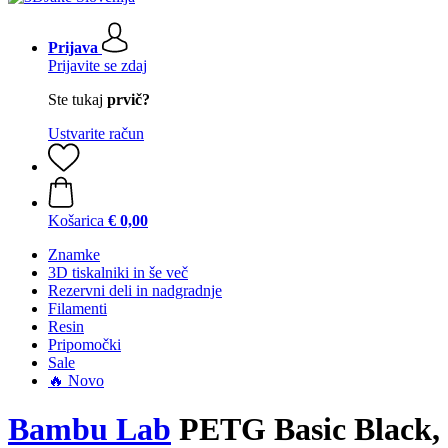
Prijava
Prijavite se zdaj
Ste tukaj
prvič?
Ustvarite račun
Košarica
€ 0,00
Znamke
3D tiskalniki in še več
Rezervni deli in nadgradnje
Filamenti
Resin
Pripomočki
Sale
🔥 Novo
Bambu Lab
PETG Basic Black,