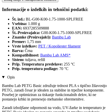
Informacije o izdelkih in tehnični podatki:
Št. izd.:
BL-G00-K00-1.75-1000-SPLFREE
Vsebina:
1.000 g
EAN:
6937285509888
Št.-Proizvajalca:
G00-K00-1.75-1000-SPLFREE
Znamke (Proizvajalci):
Bambu Lab
Premer:
1,75 mm
Vrste izdelkov:
PET / Kopoliester filament
Barva:
Črna
Kompatibilnost:
Bambu Lab AMS*
Sistem:
tuljava, refill
Prip. Temperatura predelave:
255 °C
Prip. temperatura podlage:
70 °C
Opis
Bambu Lab PETG Basic združuje trdnost PLA s tipično žilavostjo
PETG, zaradi česar je idealen za stabilne in trpežne komponente.
Posebej je optimiziran za tiskanje funkcionalnih delov, ki ne
postanejo krhki in prenesejo mehanske obremenitve.
Zaradi izboljšane odpornosti na vodo, UV-žarke in temperaturo je