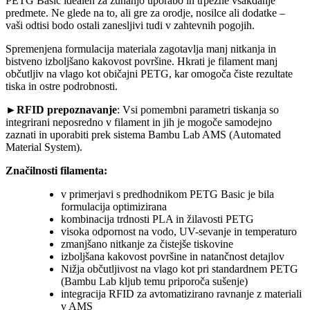
PETG Basic idealen za zunanjo uporabo in trpežne vsakdanje
predmete. Ne glede na to, ali gre za orodje, nosilce ali dodatke –
vaši odtisi bodo ostali zanesljivi tudi v zahtevnih pogojih.
Spremenjena formulacija materiala zagotavlja manj nitkanja in
bistveno izboljšano kakovost površine. Hkrati je filament manj
občutljiv na vlago kot običajni PETG, kar omogoča čiste rezultate
tiska in ostre podrobnosti.
►
RFID prepoznavanje
: Vsi pomembni parametri tiskanja so
integrirani neposredno v filament in jih je mogoče samodejno
zaznati in uporabiti prek sistema Bambu Lab AMS (Automated
Material System).
Značilnosti filamenta:
v primerjavi s predhodnikom PETG Basic je bila
formulacija optimizirana
kombinacija trdnosti PLA in žilavosti PETG
visoka odpornost na vodo, UV-sevanje in temperaturo
zmanjšano nitkanje za čistejše tiskovine
izboljšana kakovost površine in natančnost detajlov
Nižja občutljivost na vlago kot pri standardnem PETG
(Bambu Lab kljub temu priporoča sušenje)
integracija RFID za avtomatizirano ravnanje z materiali
v AMS