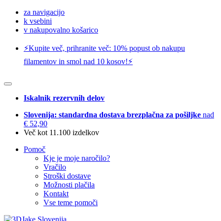
za navigacijo
k vsebini
v nakupovalno košarico
⚡️Kupite več, prihranite več: 10% popust ob nakupu
filamentov in smol nad 10 kosov!⚡️
Iskalnik rezervnih delov
Slovenija: standardna dostava brezplačna za pošiljke
nad
€ 52,90
Več kot 11.100 izdelkov
Pomoč
Kje je moje naročilo?
Vračilo
Stroški dostave
Možnosti plačila
Kontakt
Vse teme pomoči