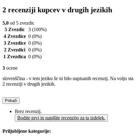
2 recenziji kupcev v drugih jezikih
5,0
od 5 zvezdic
5 Zvezdic
3
(100%)
4 Zvezdice
0
(0%)
3 Zvezdice
0
(0%)
2 Zvezdici
0
(0%)
1 Zvezdica
0
(0%)
3
ocene
slovenščina - v tem jeziku še ni bilo napisanih recenzij. Na voljo sta
2 recenziji v drugih jezikih.
Prikaži
Brez recenzij.
Bodite prvi in napišite recenzijo za ta izdelek.
Priljubljene kategorije: