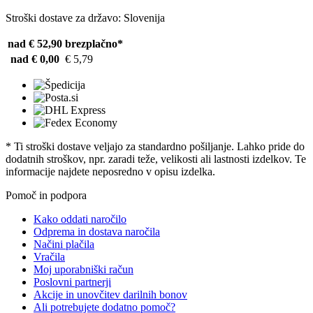
Stroški dostave za državo: Slovenija
nad € 52,90
brezplačno*
nad € 0,00
€ 5,79
* Ti stroški dostave veljajo za standardno pošiljanje. Lahko pride do
dodatnih stroškov, npr. zaradi teže, velikosti ali lastnosti izdelkov. Te
informacije najdete neposredno v opisu izdelka.
Pomoč in podpora
Kako oddati naročilo
Odprema in dostava naročila
Načini plačila
Vračila
Moj uporabniški račun
Poslovni partnerji
Akcije in unovčitev darilnih bonov
Ali potrebujete dodatno pomoč?