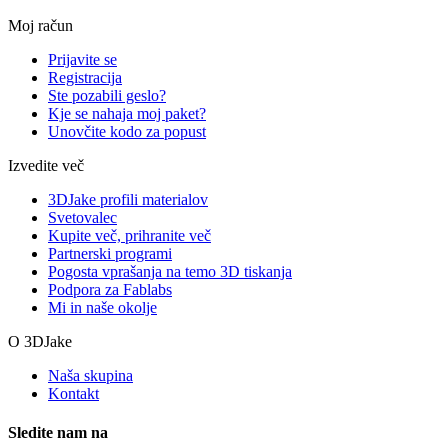
Moj račun
Prijavite se
Registracija
Ste pozabili geslo?
Kje se nahaja moj paket?
Unovčite kodo za popust
Izvedite več
3DJake profili materialov
Svetovalec
Kupite več, prihranite več
Partnerski programi
Pogosta vprašanja na temo 3D tiskanja
Podpora za Fablabs
Mi in naše okolje
O 3DJake
Naša skupina
Kontakt
Sledite nam na