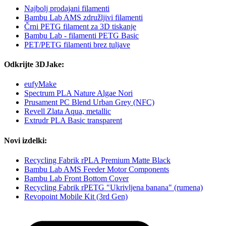
Najbolj prodajani filamenti
Bambu Lab AMS združljivi filamenti
Črni PETG filament za 3D tiskanje
Bambu Lab - filamenti PETG Basic
PET/PETG filamenti brez tuljave
Odkrijte 3DJake:
eufyMake
Spectrum PLA Nature Algae Nori
Prusament PC Blend Urban Grey (NFC)
Revell Zlata Aqua, metallic
Extrudr PLA Basic transparent
Novi izdelki:
Recycling Fabrik rPLA Premium Matte Black
Bambu Lab AMS Feeder Motor Components
Bambu Lab Front Bottom Cover
Recycling Fabrik rPETG "Ukrivljena banana" (rumena)
Revopoint Mobile Kit (3rd Gen)