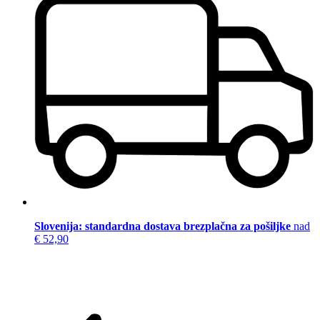
Slovenija: standardna dostava brezplačna za pošiljke
nad
€ 52,90