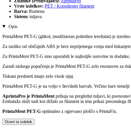
Znamke (Proizvajalci):
AprintaPro
Vrste izdelkov:
PET / Kopoliester filament
Barva:
Rumena
Sistem:
tuljava
Opis
PrintaMent PET-G (glikol, modifzieran polietilen tereftalat) je izredno
Za razliko od običajnih ABS je brez neprijetnega vonja med tiskanjem
Za PrintaMent PET-G smo uporabili le najboljše surovine in dodatke, 
Zaradi nizkega popačenja je PrintaMent PET-G zelo enostaven za tisk
Tiskani predmeti imajo zelo visok sijaj.
PrintaMent PET-G je na voljo v številnih barvah. Večino barv temelj
AprintaPro je PrintaMent
prihaja na pregledni tuljavi, ki poenosta
Embalaža služi tudi kot držalo za filament in ima prikaz preostalega fi
PrintaMent PET-G
optimalno z ogrevano ploščo s PrintaFix.
Oceni ta izdelek