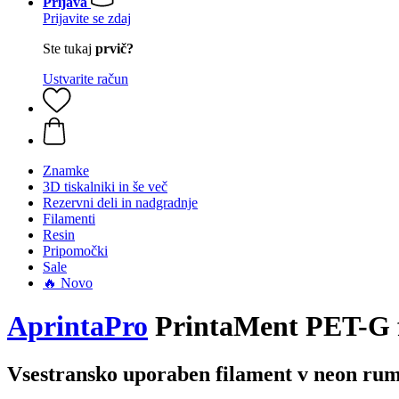
Prijava
Prijavite se zdaj
Ste tukaj
prvič?
Ustvarite račun
Znamke
3D tiskalniki in še več
Rezervni deli in nadgradnje
Filamenti
Resin
Pripomočki
Sale
🔥 Novo
AprintaPro
PrintaMent PET-G 
Vsestransko uporaben filament v neon ru