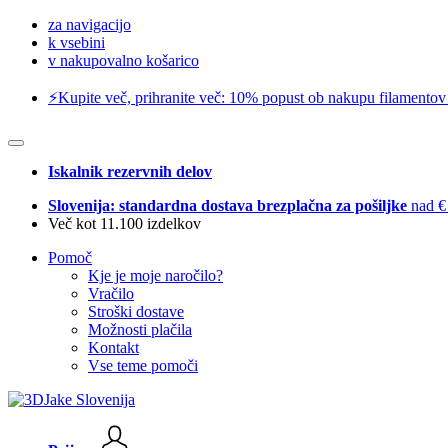
za navigacijo
k vsebini
v nakupovalno košarico
⚡️Kupite več, prihranite več: 10% popust ob nakupu filamentov
Iskalnik rezervnih delov
Slovenija: standardna dostava brezplačna za pošiljke
nad €
Več kot 11.100 izdelkov
Pomoč
Kje je moje naročilo?
Vračilo
Stroški dostave
Možnosti plačila
Kontakt
Vse teme pomoči