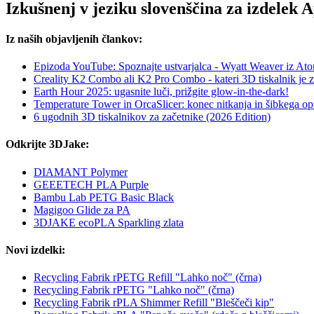
Izkušnenj v jeziku slovenščina za izdele
Iz naših objavljenih člankov:
Epizoda YouTube: Spoznajte ustvarjalca - Wyatt Weaver iz At
Creality K2 Combo ali K2 Pro Combo - kateri 3D tiskalnik je za
Earth Hour 2025: ugasnite luči, prižgite glow-in-the-dark!
Temperature Tower in OrcaSlicer: konec nitkanja in šibkega opr
6 ugodnih 3D tiskalnikov za začetnike (2026 Edition)
Odkrijte 3DJake:
DIAMANT Polymer
GEEETECH PLA Purple
Bambu Lab PETG Basic Black
Magigoo Glide za PA
3DJAKE ecoPLA Sparkling zlata
Novi izdelki:
Recycling Fabrik rPETG Refill "Lahko noč" (črna)
Recycling Fabrik rPETG "Lahko noč" (črna)
Recycling Fabrik rPLA Shimmer Refill "Bleščeči kip"