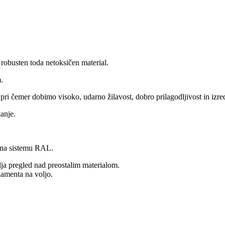
 robusten toda netoksičen material.
.
pri čemer dobimo visoko, udarno žilavost, dobro prilagodljivost in izr
anje.
i na sistemu RAL.
vlja pregled nad preostalim materialom.
lamenta na voljo.