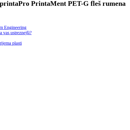
k AprintaPro PrintaMent PET-G fleš rumena
om Engineering
 vas ustreznejši?
ijema plasti