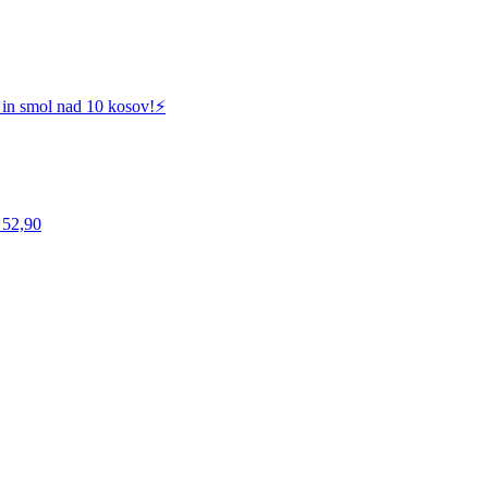
 in smol nad 10 kosov!⚡️
 52,90