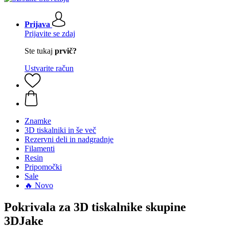
Prijava
Prijavite se zdaj
Ste tukaj
prvič?
Ustvarite račun
Znamke
3D tiskalniki in še več
Rezervni deli in nadgradnje
Filamenti
Resin
Pripomočki
Sale
🔥 Novo
Pokrivala za 3D tiskalnike skupine
3DJake