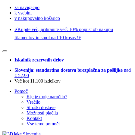
za navigacijo
k vsebini
v nakupovalno košarico
⚡️Kupite več, prihranite več: 10% popust ob nakupu
filamentov in smol nad 10 kosov!⚡️
Iskalnik rezervnih delov
Slovenija: standardna dostava brezplačna za pošiljke
nad
€ 52,90
Več kot 11.100 izdelkov
Pomoč
Kje je moje naročilo?
Vračilo
Stroški dostave
Možnosti plačila
Kontakt
Vse teme pomoči