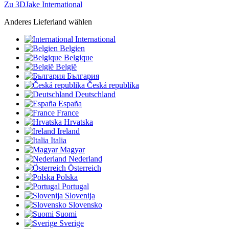
Zu 3DJake International
Anderes Lieferland wählen
International
Belgien
Belgique
België
България
Česká republika
Deutschland
España
France
Hrvatska
Ireland
Italia
Magyar
Nederland
Österreich
Polska
Portugal
Slovenija
Slovensko
Suomi
Sverige