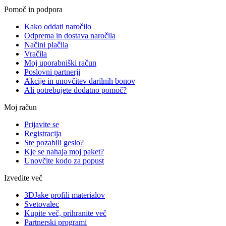
Pomoč in podpora
Kako oddati naročilo
Odprema in dostava naročila
Načini plačila
Vračila
Moj uporabniški račun
Poslovni partnerji
Akcije in unovčitev darilnih bonov
Ali potrebujete dodatno pomoč?
Moj račun
Prijavite se
Registracija
Ste pozabili geslo?
Kje se nahaja moj paket?
Unovčite kodo za popust
Izvedite več
3DJake profili materialov
Svetovalec
Kupite več, prihranite več
Partnerski programi