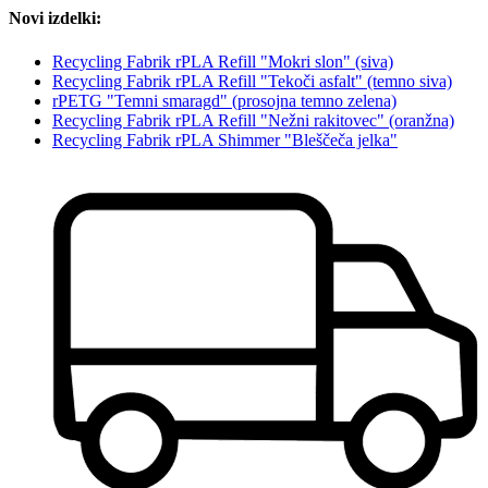
Novi izdelki:
Recycling Fabrik rPLA Refill "Mokri slon" (siva)
Recycling Fabrik rPLA Refill "Tekoči asfalt" (temno siva)
rPETG "Temni smaragd" (prosojna temno zelena)
Recycling Fabrik rPLA Refill "Nežni rakitovec" (oranžna)
Recycling Fabrik rPLA Shimmer "Bleščeča jelka"