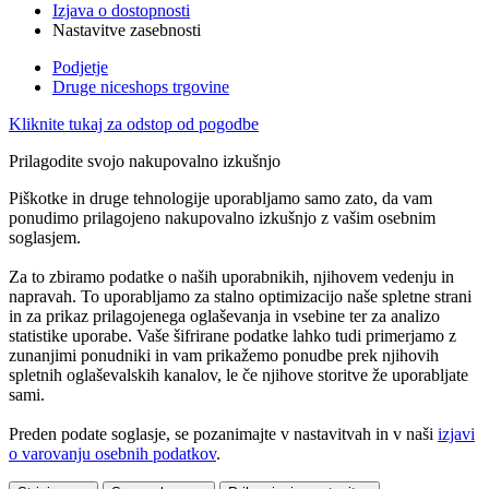
Izjava o dostopnosti
Nastavitve zasebnosti
Podjetje
Druge niceshops trgovine
Kliknite tukaj za odstop od pogodbe
Prilagodite svojo nakupovalno izkušnjo
Piškotke in druge tehnologije uporabljamo samo zato, da vam
ponudimo prilagojeno nakupovalno izkušnjo z vašim osebnim
soglasjem.
Za to zbiramo podatke o naših uporabnikih, njihovem vedenju in
napravah. To uporabljamo za stalno optimizacijo naše spletne strani
in za prikaz prilagojenega oglaševanja in vsebine ter za analizo
statistike uporabe. Vaše šifrirane podatke lahko tudi primerjamo z
zunanjimi ponudniki in vam prikažemo ponudbe prek njihovih
spletnih oglaševalskih kanalov, le če njihove storitve že uporabljate
sami.
Preden podate soglasje, se pozanimajte v nastavitvah in v naši
izjavi
o varovanju osebnih podatkov
.