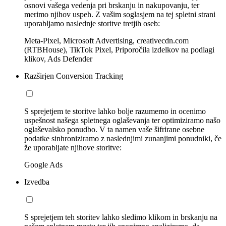
osnovi vašega vedenja pri brskanju in nakupovanju, ter
merimo njihov uspeh. Z vašim soglasjem na tej spletni strani
uporabljamo naslednje storitve tretjih oseb:
Meta-Pixel, Microsoft Advertising, creativecdn.com
(RTBHouse), TikTok Pixel, Priporočila izdelkov na podlagi
klikov, Ads Defender
Razširjen Conversion Tracking
S sprejetjem te storitve lahko bolje razumemo in ocenimo
uspešnost našega spletnega oglaševanja ter optimiziramo našo
oglaševalsko ponudbo. V ta namen vaše šifrirane osebne
podatke sinhroniziramo z naslednjimi zunanjimi ponudniki, če
že uporabljate njihove storitve:
Google Ads
Izvedba
S sprejetjem teh storitev lahko sledimo klikom in brskanju na