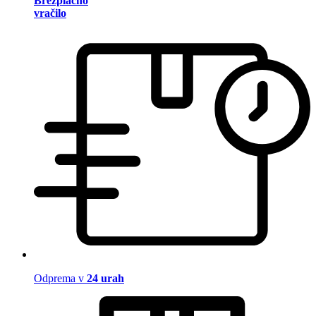
Brezplačno
vračilo
Odprema v
24 urah