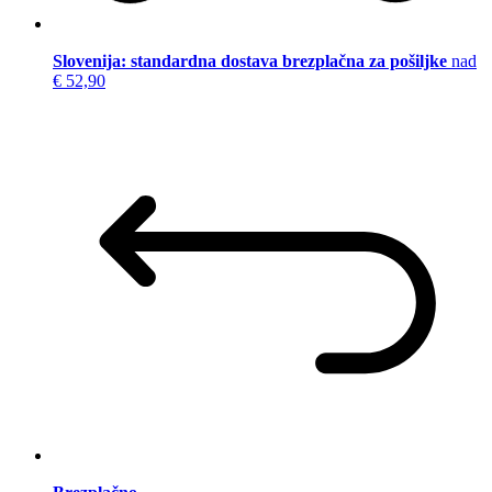
Slovenija: standardna dostava brezplačna za pošiljke
nad
€ 52,90