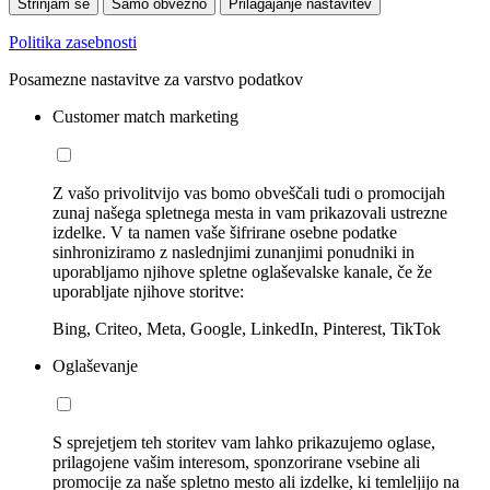
Strinjam se
Samo obvezno
Prilagajanje nastavitev
Politika zasebnosti
Posamezne nastavitve za varstvo podatkov
Customer match marketing
Z vašo privolitvijo vas bomo obveščali tudi o promocijah
zunaj našega spletnega mesta in vam prikazovali ustrezne
izdelke. V ta namen vaše šifrirane osebne podatke
sinhroniziramo z naslednjimi zunanjimi ponudniki in
uporabljamo njihove spletne oglaševalske kanale, če že
uporabljate njihove storitve:
Bing, Criteo, Meta, Google, LinkedIn, Pinterest, TikTok
Oglaševanje
S sprejetjem teh storitev vam lahko prikazujemo oglase,
prilagojene vašim interesom, sponzorirane vsebine ali
promocije za naše spletno mesto ali izdelke, ki temleljijo na