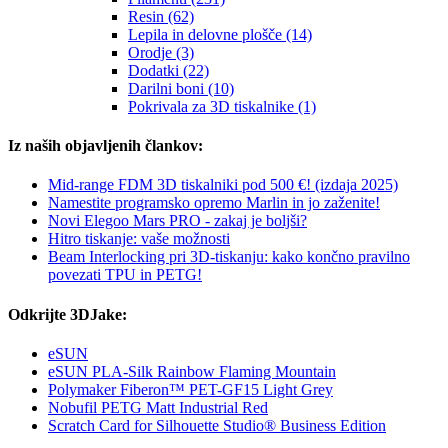
Resin (62)
Lepila in delovne plošče (14)
Orodje (3)
Dodatki (22)
Darilni boni (10)
Pokrivala za 3D tiskalnike (1)
Iz naših objavljenih člankov:
Mid-range FDM 3D tiskalniki pod 500 €! (izdaja 2025)
Namestite programsko opremo Marlin in jo zaženite!
Novi Elegoo Mars PRO - zakaj je boljši?
Hitro tiskanje: vaše možnosti
Beam Interlocking pri 3D-tiskanju: kako končno pravilno
povezati TPU in PETG!
Odkrijte 3DJake:
eSUN
eSUN PLA-Silk Rainbow Flaming Mountain
Polymaker Fiberon™ PET-GF15 Light Grey
Nobufil PETG Matt Industrial Red
Scratch Card for Silhouette Studio® Business Edition