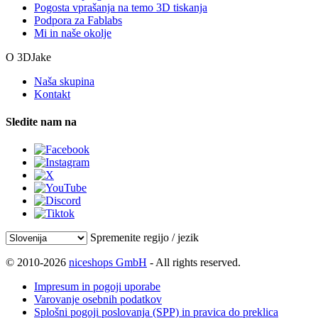
Pogosta vprašanja na temo 3D tiskanja
Podpora za Fablabs
Mi in naše okolje
O 3DJake
Naša skupina
Kontakt
Sledite nam na
Spremenite regijo / jezik
© 2010-2026
niceshops GmbH
- All rights reserved.
Impresum in pogoji uporabe
Varovanje osebnih podatkov
Splošni pogoji poslovanja (SPP) in pravica do preklica