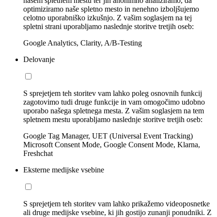
našem spletnem mestu ter jih anonimno analiziramo, da
optimiziramo naše spletno mesto in nenehno izboljšujemo
celotno uporabniško izkušnjo. Z vašim soglasjem na tej
spletni strani uporabljamo naslednje storitve tretjih oseb:
Google Analytics, Clarity, A/B-Testing
Delovanje
S sprejetjem teh storitev vam lahko poleg osnovnih funkcij
zagotovimo tudi druge funkcije in vam omogočimo udobno
uporabo našega spletnega mesta. Z vašim soglasjem na tem
spletnem mestu uporabljamo naslednje storitve tretjih oseb:
Google Tag Manager, UET (Universal Event Tracking)
Microsoft Consent Mode, Google Consent Mode, Klarna,
Freshchat
Eksterne medijske vsebine
S sprejetjem teh storitev vam lahko prikažemo videoposnetke
ali druge medijske vsebine, ki jih gostijo zunanji ponudniki. Z