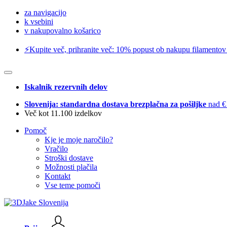
za navigacijo
k vsebini
v nakupovalno košarico
⚡️Kupite več, prihranite več: 10% popust ob nakupu filamentov
Iskalnik rezervnih delov
Slovenija: standardna dostava brezplačna za pošiljke
nad €
Več kot 11.100 izdelkov
Pomoč
Kje je moje naročilo?
Vračilo
Stroški dostave
Možnosti plačila
Kontakt
Vse teme pomoči