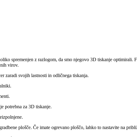
oliko spremenjen z razlogom, da smo njegovo 3D tiskanje optimirali. Fi
nih virov.
r zaradi svojih lastnosti in odličnega tiskanja.
lniki.
enti.
je potrebna za 3D tiskanje.
eizpolnjene.
 gradbene plošče. Če imate ogrevano ploščo, lahko to nastavite na prib