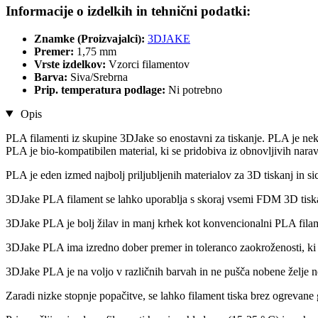
Informacije o izdelkih in tehnični podatki:
Znamke (Proizvajalci):
3DJAKE
Premer:
1,75 mm
Vrste izdelkov:
Vzorci filamentov
Barva:
Siva/Srebrna
Prip. temperatura podlage:
Ni potrebno
Opis
PLA filamenti iz skupine 3DJake so enostavni za tiskanje. PLA je nek
PLA je bio-kompatibilen material, ki se pridobiva iz obnovljivih narav
PLA je eden izmed najbolj priljubljenih materialov za 3D tiskanj in sice
3DJake PLA filament se lahko uporablja s skoraj vsemi FDM 3D tiska
3DJake PLA je bolj žilav in manj krhek kot konvencionalni PLA filam
3DJake PLA ima izredno dober premer in toleranco zaokroženosti, ki 
3DJake PLA je na voljo v različnih barvah in ne pušča nobene želje n
Zaradi nizke stopnje popačitve, se lahko filament tiska brez ogrevane