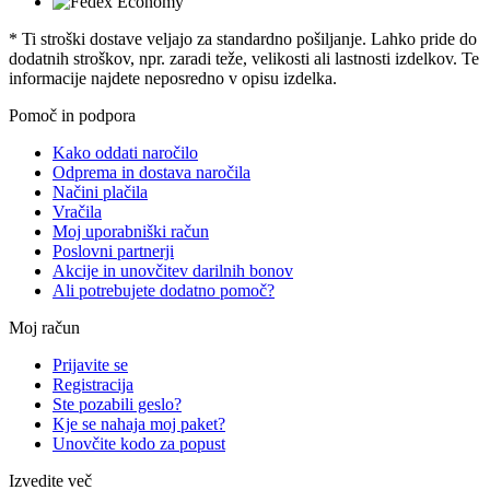
* Ti stroški dostave veljajo za standardno pošiljanje. Lahko pride do
dodatnih stroškov, npr. zaradi teže, velikosti ali lastnosti izdelkov. Te
informacije najdete neposredno v opisu izdelka.
Pomoč in podpora
Kako oddati naročilo
Odprema in dostava naročila
Načini plačila
Vračila
Moj uporabniški račun
Poslovni partnerji
Akcije in unovčitev darilnih bonov
Ali potrebujete dodatno pomoč?
Moj račun
Prijavite se
Registracija
Ste pozabili geslo?
Kje se nahaja moj paket?
Unovčite kodo za popust
Izvedite več