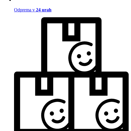
Odprema v
24 urah