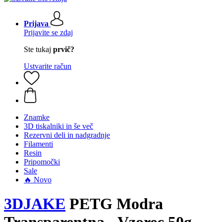
Prijava
Prijavite se zdaj
Ste tukaj
prvič?
Ustvarite račun
Znamke
3D tiskalniki in še več
Rezervni deli in nadgradnje
Filamenti
Resin
Pripomočki
Sale
🔥 Novo
3DJAKE
PETG Modra