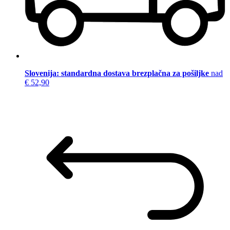
Slovenija: standardna dostava brezplačna za pošiljke
nad
€ 52,90