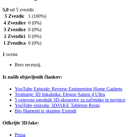
5,0
od 5 zvezdic
5 Zvezdic
1
(100%)
4 Zvezdice
0
(0%)
3 Zvezdice
0
(0%)
2 Zvezdici
0
(0%)
1 Zvezdica
0
(0%)
1
ocena
Brez recenzij.
Iz naših objavljenih člankov:
YouTube Episode: Reverse Engineering Home Gadgets
Testiranje 3D tiskalnika: Elegoo Saturn 4 Ultra
5 cenovno ugodnih 3D-skenerjev za začetnike in novince
YouTube epizoda: 3DJAKE Tabletop Resin
Bio filamenti iz skupine Extrudr
Odkrijte 3DJake:
Prusa