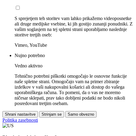
S sprejetjem teh storitev vam lahko prikažemo videoposnetke
ali druge medijske vsebine, ki jih gostijo zunanji ponudniki. Z
vašim soglasjem na tej spletni strani uporabljamo naslednje
storitve tretjih oseb:
Vimeo, YouTube
Nujno potrebno
Vedno aktivno
Tehnično potrebni piškotki omogočajo le osnovne funkcije
naše spletne strani. Omogočajo vam na primer zbiranje
izdelkov v vaši nakupovalni košarici ali dostop do vašega
uporabniškega računa. To pomeni, da o vas ne moremo
ničesar sklepati, prav tako dobljeni podatki ne bodo nikoli
posredovani tretjim osebam.
Shrani nastavitve
Strinjam se
Samo obvezno
Politika zasebnosti