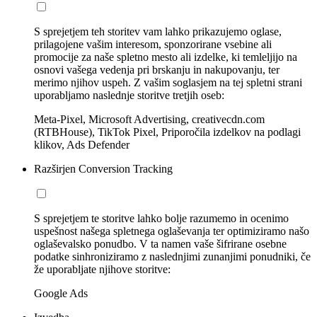
S sprejetjem teh storitev vam lahko prikazujemo oglase,
prilagojene vašim interesom, sponzorirane vsebine ali
promocije za naše spletno mesto ali izdelke, ki temleljijo na
osnovi vašega vedenja pri brskanju in nakupovanju, ter
merimo njihov uspeh. Z vašim soglasjem na tej spletni strani
uporabljamo naslednje storitve tretjih oseb:
Meta-Pixel, Microsoft Advertising, creativecdn.com
(RTBHouse), TikTok Pixel, Priporočila izdelkov na podlagi
klikov, Ads Defender
Razširjen Conversion Tracking
S sprejetjem te storitve lahko bolje razumemo in ocenimo
uspešnost našega spletnega oglaševanja ter optimiziramo našo
oglaševalsko ponudbo. V ta namen vaše šifrirane osebne
podatke sinhroniziramo z naslednjimi zunanjimi ponudniki, če
že uporabljate njihove storitve:
Google Ads