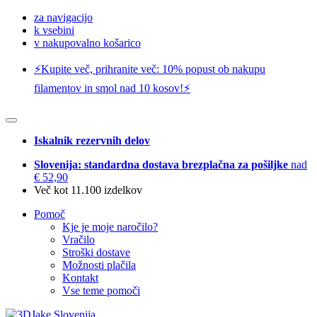
za navigacijo
k vsebini
v nakupovalno košarico
⚡️Kupite več, prihranite več: 10% popust ob nakupu
filamentov in smol nad 10 kosov!⚡️
Iskalnik rezervnih delov
Slovenija: standardna dostava brezplačna za pošiljke
nad
€ 52,90
Več kot 11.100 izdelkov
Pomoč
Kje je moje naročilo?
Vračilo
Stroški dostave
Možnosti plačila
Kontakt
Vse teme pomoči