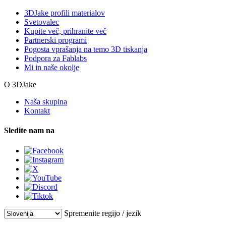
3DJake profili materialov
Svetovalec
Kupite več, prihranite več
Partnerski programi
Pogosta vprašanja na temo 3D tiskanja
Podpora za Fablabs
Mi in naše okolje
O 3DJake
Naša skupina
Kontakt
Sledite nam na
Spremenite regijo / jezik