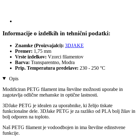
Informacije o izdelkih in tehnični podatki:
Znamke (Proizvajalci):
3DJAKE
Premer:
1,75 mm
Vrste izdelkov:
Vzorci filamentov
Barva:
Transparentno, Modra
Prip. Temperatura predelave:
230 - 250 °C
Opis
Modificiran PETG filament ima številne možnosti uporabe in
zagotavlja odlične mehanske in optične lastnosti.
3DJake PETG je idealen za uporabnike, ki želijo tiskate
funkcionalne dele. 3DJake PETG je za razliko od PLA bolj žilav in
bolj odporen na toploto.
Naš PETG filament je vodoodbojen in ima številne edinstvene
funkcije.