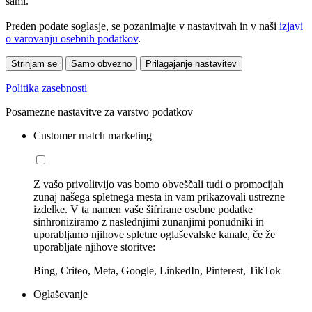
sami.
Preden podate soglasje, se pozanimajte v nastavitvah in v naši
izjavi
o varovanju osebnih podatkov
.
Strinjam se
Samo obvezno
Prilagajanje nastavitev
Politika zasebnosti
Posamezne nastavitve za varstvo podatkov
Customer match marketing
Z vašo privolitvijo vas bomo obveščali tudi o promocijah
zunaj našega spletnega mesta in vam prikazovali ustrezne
izdelke. V ta namen vaše šifrirane osebne podatke
sinhroniziramo z naslednjimi zunanjimi ponudniki in
uporabljamo njihove spletne oglaševalske kanale, če že
uporabljate njihove storitve:
Bing, Criteo, Meta, Google, LinkedIn, Pinterest, TikTok
Oglaševanje