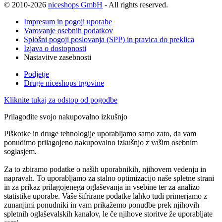
© 2010-2026
niceshops GmbH
- All rights reserved.
Impresum in pogoji uporabe
Varovanje osebnih podatkov
Splošni pogoji poslovanja (SPP) in pravica do preklica
Izjava o dostopnosti
Nastavitve zasebnosti
Podjetje
Druge niceshops trgovine
Kliknite tukaj za odstop od pogodbe
Prilagodite svojo nakupovalno izkušnjo
Piškotke in druge tehnologije uporabljamo samo zato, da vam
ponudimo prilagojeno nakupovalno izkušnjo z vašim osebnim
soglasjem.
Za to zbiramo podatke o naših uporabnikih, njihovem vedenju in
napravah. To uporabljamo za stalno optimizacijo naše spletne strani
in za prikaz prilagojenega oglaševanja in vsebine ter za analizo
statistike uporabe. Vaše šifrirane podatke lahko tudi primerjamo z
zunanjimi ponudniki in vam prikažemo ponudbe prek njihovih
spletnih oglaševalskih kanalov, le če njihove storitve že uporabljate