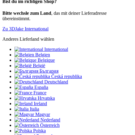
Bist du im richtigen Shop?
Bitte wechsle zum Land
, das mit deiner Lieferadresse
übereinstimmt.
Zu 3DJake International
Anderes Lieferland wählen
International
Belgien
Belgique
België
България
Česká republika
Deutschland
España
France
Hrvatska
Ireland
Italia
Magyar
Nederland
Österreich
Polska