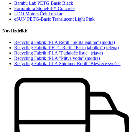
Bambu Lab PETG Basic Black
Formfutura StoneFil™ Concrete
LDO Motors Čelni rezkar
eSUN PETG-Basic Translucent Light Pink
Novi izdelki:
Recycling Fabrik rPLA Refill "Skrita laguna" (modra)
Recycling Fabrik rPETG Refill "Kislo jabolko" (zelena)
Recycling Fabrik rPLA "Padajoče listje" (rjava)
Recycling Fabrik rPLA "Plitva voda" (modra)
Recycling Fabrik rPLA Shimmer Refill "Bleščeče sveče"