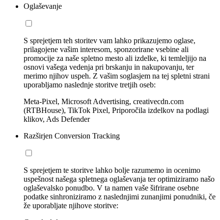
Oglaševanje
S sprejetjem teh storitev vam lahko prikazujemo oglase,
prilagojene vašim interesom, sponzorirane vsebine ali
promocije za naše spletno mesto ali izdelke, ki temleljijo na
osnovi vašega vedenja pri brskanju in nakupovanju, ter
merimo njihov uspeh. Z vašim soglasjem na tej spletni strani
uporabljamo naslednje storitve tretjih oseb:
Meta-Pixel, Microsoft Advertising, creativecdn.com
(RTBHouse), TikTok Pixel, Priporočila izdelkov na podlagi
klikov, Ads Defender
Razširjen Conversion Tracking
S sprejetjem te storitve lahko bolje razumemo in ocenimo
uspešnost našega spletnega oglaševanja ter optimiziramo našo
oglaševalsko ponudbo. V ta namen vaše šifrirane osebne
podatke sinhroniziramo z naslednjimi zunanjimi ponudniki, če
že uporabljate njihove storitve: