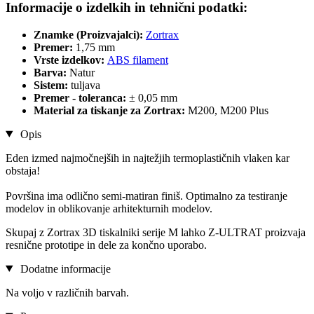
Informacije o izdelkih in tehnični podatki:
Znamke (Proizvajalci):
Zortrax
Premer:
1,75 mm
Vrste izdelkov:
ABS filament
Barva:
Natur
Sistem:
tuljava
Premer - toleranca:
± 0,05 mm
Material za tiskanje za Zortrax:
M200, M200 Plus
Opis
Eden izmed najmočnejših in najtežjih termoplastičnih vlaken kar
obstaja!
Površina ima odlično semi-matiran finiš. Optimalno za testiranje
modelov in oblikovanje arhitekturnih modelov.
Skupaj z Zortrax 3D tiskalniki serije M lahko Z-ULTRAT proizvaja
resnične prototipe in dele za končno uporabo.
Dodatne informacije
Na voljo v različnih barvah.