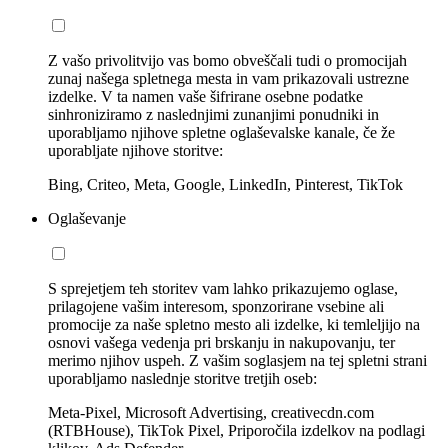
Z vašo privolitvijo vas bomo obveščali tudi o promocijah
zunaj našega spletnega mesta in vam prikazovali ustrezne
izdelke. V ta namen vaše šifrirane osebne podatke
sinhroniziramo z naslednjimi zunanjimi ponudniki in
uporabljamo njihove spletne oglaševalske kanale, če že
uporabljate njihove storitve:
Bing, Criteo, Meta, Google, LinkedIn, Pinterest, TikTok
Oglaševanje
S sprejetjem teh storitev vam lahko prikazujemo oglase,
prilagojene vašim interesom, sponzorirane vsebine ali
promocije za naše spletno mesto ali izdelke, ki temleljijo na
osnovi vašega vedenja pri brskanju in nakupovanju, ter
merimo njihov uspeh. Z vašim soglasjem na tej spletni strani
uporabljamo naslednje storitve tretjih oseb:
Meta-Pixel, Microsoft Advertising, creativecdn.com
(RTBHouse), TikTok Pixel, Priporočila izdelkov na podlagi