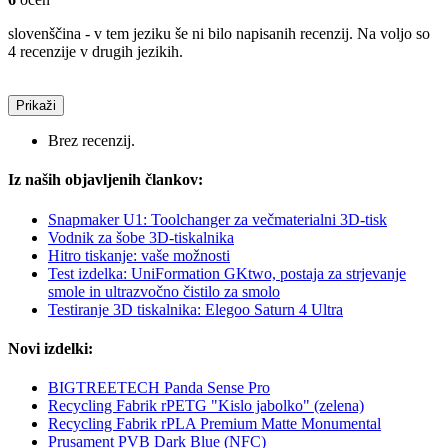
slovenščina - v tem jeziku še ni bilo napisanih recenzij. Na voljo so
4 recenzije v drugih jezikih.
Prikaži
Brez recenzij.
Iz naših objavljenih člankov:
Snapmaker U1: Toolchanger za večmaterialni 3D-tisk
Vodnik za šobe 3D-tiskalnika
Hitro tiskanje: vaše možnosti
Test izdelka: UniFormation GKtwo, postaja za strjevanje
smole in ultrazvočno čistilo za smolo
Testiranje 3D tiskalnika: Elegoo Saturn 4 Ultra
Novi izdelki:
BIGTREETECH Panda Sense Pro
Recycling Fabrik rPETG "Kislo jabolko" (zelena)
Recycling Fabrik rPLA Premium Matte Monumental
Prusament PVB Dark Blue (NFC)