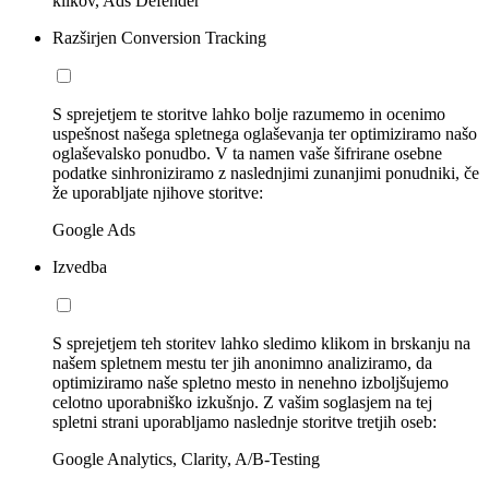
klikov, Ads Defender
Razširjen Conversion Tracking
S sprejetjem te storitve lahko bolje razumemo in ocenimo
uspešnost našega spletnega oglaševanja ter optimiziramo našo
oglaševalsko ponudbo. V ta namen vaše šifrirane osebne
podatke sinhroniziramo z naslednjimi zunanjimi ponudniki, če
že uporabljate njihove storitve:
Google Ads
Izvedba
S sprejetjem teh storitev lahko sledimo klikom in brskanju na
našem spletnem mestu ter jih anonimno analiziramo, da
optimiziramo naše spletno mesto in nenehno izboljšujemo
celotno uporabniško izkušnjo. Z vašim soglasjem na tej
spletni strani uporabljamo naslednje storitve tretjih oseb:
Google Analytics, Clarity, A/B-Testing