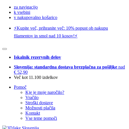
za navigacijo
k vsebini
v nakupovalno košarico
⚡️Kupite več, prihranite več: 10% popust ob nakupu
filamentov in smol nad 10 kosov!⚡️
Iskalnik rezervnih delov
Slovenija: standardna dostava brezplačna za pošiljke
nad
€ 52,90
Več kot 11.100 izdelkov
Pomoč
Kje je moje naročilo?
Vračilo
Stroški dostave
Možnosti plačila
Kontakt
Vse teme pomoči