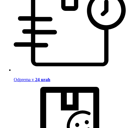
Odprema v
24 urah