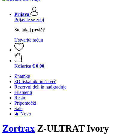
Prijava
Prijavite se zdaj
Ste tukaj
prvič?
Ustvarite račun
Košarica
€ 0,00
Znamke
3D tiskalniki in še več
Rezervni deli in nadgradnje
Filamenti
Resin
Pripomočki
Sale
🔥 Novo
Zortrax
Z-ULTRAT Ivory