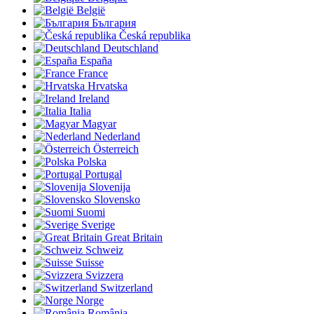
België
България
Česká republika
Deutschland
España
France
Hrvatska
Ireland
Italia
Magyar
Nederland
Österreich
Polska
Portugal
Slovenija
Slovensko
Suomi
Sverige
Great Britain
Schweiz
Suisse
Svizzera
Switzerland
Norge
România