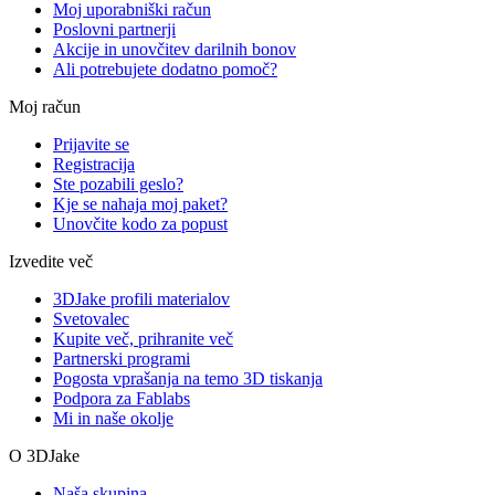
Moj uporabniški račun
Poslovni partnerji
Akcije in unovčitev darilnih bonov
Ali potrebujete dodatno pomoč?
Moj račun
Prijavite se
Registracija
Ste pozabili geslo?
Kje se nahaja moj paket?
Unovčite kodo za popust
Izvedite več
3DJake profili materialov
Svetovalec
Kupite več, prihranite več
Partnerski programi
Pogosta vprašanja na temo 3D tiskanja
Podpora za Fablabs
Mi in naše okolje
O 3DJake
Naša skupina