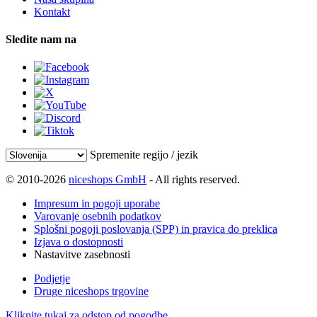
Kontakt
Sledite nam na
Spremenite regijo / jezik
© 2010-2026
niceshops GmbH
- All rights reserved.
Impresum in pogoji uporabe
Varovanje osebnih podatkov
Splošni pogoji poslovanja (SPP) in pravica do preklica
Izjava o dostopnosti
Nastavitve zasebnosti
Podjetje
Druge niceshops trgovine
Kliknite tukaj za odstop od pogodbe