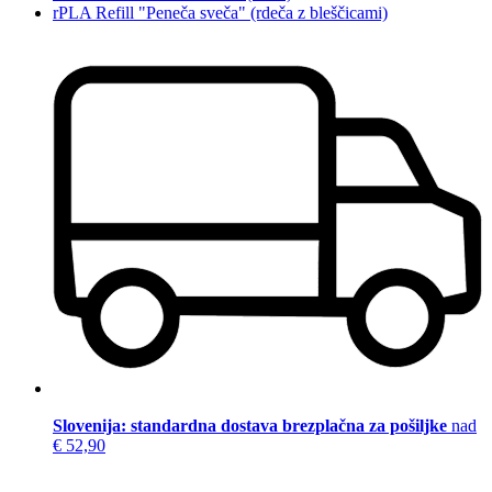
rPLA Refill "Peneča sveča" (rdeča z bleščicami)
Slovenija: standardna dostava brezplačna za pošiljke
nad
€ 52,90