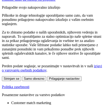
Prilagodite svojo nakupovalno izkušnjo
Piškotke in druge tehnologije uporabljamo samo zato, da vam
ponudimo prilagojeno nakupovalno izkušnjo z vašim osebnim
soglasjem.
Za to zbiramo podatke o naših uporabnikih, njihovem vedenju in
napravah. To uporabljamo za stalno optimizacijo naše spletne strani
in za prikaz prilagojenega oglaševanja in vsebine ter za analizo
statistike uporabe. Vaše šifrirane podatke lahko tudi primerjamo z
zunanjimi ponudniki in vam prikažemo ponudbe prek njihovih
spletnih oglaševalskih kanalov, le če njihove storitve že uporabljate
sami.
Preden podate soglasje, se pozanimajte v nastavitvah in v naši
izjavi
o varovanju osebnih podatkov
.
Strinjam se
Samo obvezno
Prilagajanje nastavitev
Politika zasebnosti
Posamezne nastavitve za varstvo podatkov
Customer match marketing