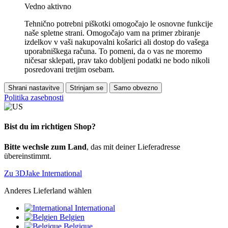
Vedno aktivno
Tehnično potrebni piškotki omogočajo le osnovne funkcije
naše spletne strani. Omogočajo vam na primer zbiranje
izdelkov v vaši nakupovalni košarici ali dostop do vašega
uporabniškega računa. To pomeni, da o vas ne moremo
ničesar sklepati, prav tako dobljeni podatki ne bodo nikoli
posredovani tretjim osebam.
Shrani nastavitve
Strinjam se
Samo obvezno
Politika zasebnosti
Bist du im richtigen Shop?
Bitte wechsle zum Land
, das mit deiner Lieferadresse
übereinstimmt.
Zu 3DJake International
Anderes Lieferland wählen
International
Belgien
Belgique