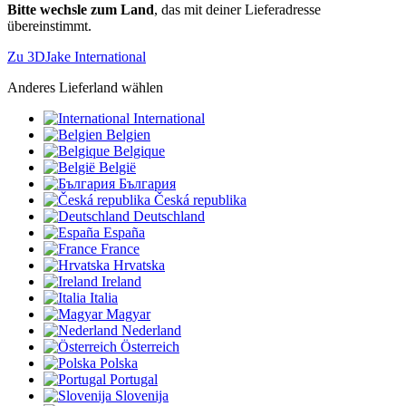
Bitte wechsle zum Land
, das mit deiner Lieferadresse
übereinstimmt.
Zu 3DJake International
Anderes Lieferland wählen
International
Belgien
Belgique
België
България
Česká republika
Deutschland
España
France
Hrvatska
Ireland
Italia
Magyar
Nederland
Österreich
Polska
Portugal
Slovenija