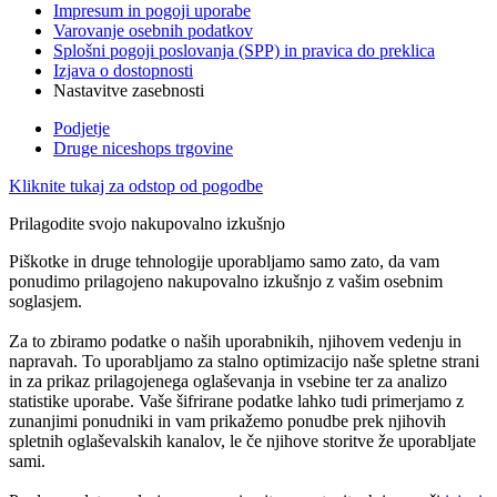
Impresum in pogoji uporabe
Varovanje osebnih podatkov
Splošni pogoji poslovanja (SPP) in pravica do preklica
Izjava o dostopnosti
Nastavitve zasebnosti
Podjetje
Druge niceshops trgovine
Kliknite tukaj za odstop od pogodbe
Prilagodite svojo nakupovalno izkušnjo
Piškotke in druge tehnologije uporabljamo samo zato, da vam
ponudimo prilagojeno nakupovalno izkušnjo z vašim osebnim
soglasjem.
Za to zbiramo podatke o naših uporabnikih, njihovem vedenju in
napravah. To uporabljamo za stalno optimizacijo naše spletne strani
in za prikaz prilagojenega oglaševanja in vsebine ter za analizo
statistike uporabe. Vaše šifrirane podatke lahko tudi primerjamo z
zunanjimi ponudniki in vam prikažemo ponudbe prek njihovih
spletnih oglaševalskih kanalov, le če njihove storitve že uporabljate
sami.