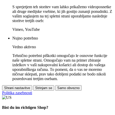
S sprejetjem teh storitev vam lahko prikažemo videoposnetke
ali druge medijske vsebine, ki jih gostijo zunanji ponudniki. Z
vašim soglasjem na tej spletni strani uporabljamo naslednje
storitve tretjih oseb:
Vimeo, YouTube
Nujno potrebno
Vedno aktivno
Tehnično potrebni piškotki omogočajo le osnovne funkcije
naše spletne strani. Omogočajo vam na primer zbiranje
izdelkov v vaši nakupovalni košarici ali dostop do vašega
uporabniškega računa. To pomeni, da o vas ne moremo
ničesar sklepati, prav tako dobljeni podatki ne bodo nikoli
posredovani tretjim osebam.
Shrani nastavitve
Strinjam se
Samo obvezno
Politika zasebnosti
Bist du im richtigen Shop?