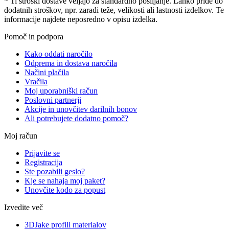
* Ti stroški dostave veljajo za standardno pošiljanje. Lahko pride do
dodatnih stroškov, npr. zaradi teže, velikosti ali lastnosti izdelkov. Te
informacije najdete neposredno v opisu izdelka.
Pomoč in podpora
Kako oddati naročilo
Odprema in dostava naročila
Načini plačila
Vračila
Moj uporabniški račun
Poslovni partnerji
Akcije in unovčitev darilnih bonov
Ali potrebujete dodatno pomoč?
Moj račun
Prijavite se
Registracija
Ste pozabili geslo?
Kje se nahaja moj paket?
Unovčite kodo za popust
Izvedite več
3DJake profili materialov