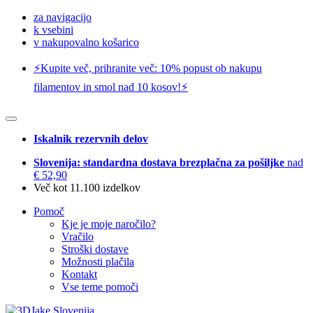
za navigacijo
k vsebini
v nakupovalno košarico
⚡️Kupite več, prihranite več: 10% popust ob nakupu
filamentov in smol nad 10 kosov!⚡️
Iskalnik rezervnih delov
Slovenija: standardna dostava brezplačna za pošiljke
nad
€ 52,90
Več kot 11.100 izdelkov
Pomoč
Kje je moje naročilo?
Vračilo
Stroški dostave
Možnosti plačila
Kontakt
Vse teme pomoči