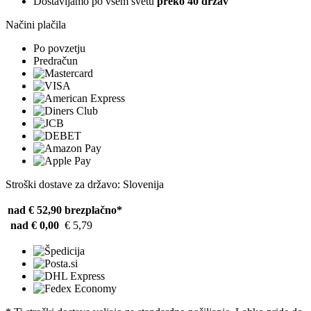
Dostavljamo po vsem svetu
preko 40 držav
Načini plačila
Po povzetju
Predračun
Stroški dostave za državo: Slovenija
nad € 52,90
brezplačno*
nad € 0,00
€ 5,79