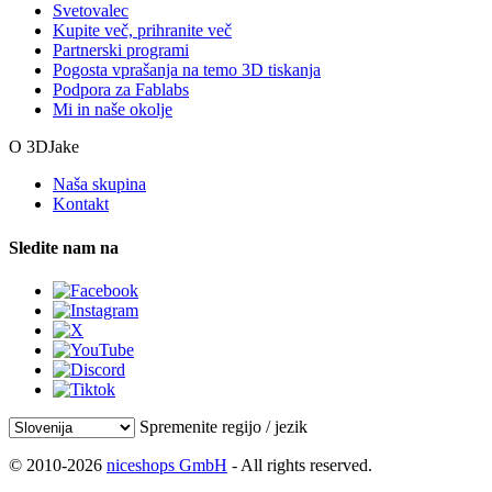
Svetovalec
Kupite več, prihranite več
Partnerski programi
Pogosta vprašanja na temo 3D tiskanja
Podpora za Fablabs
Mi in naše okolje
O 3DJake
Naša skupina
Kontakt
Sledite nam na
Spremenite regijo / jezik
© 2010-2026
niceshops GmbH
- All rights reserved.