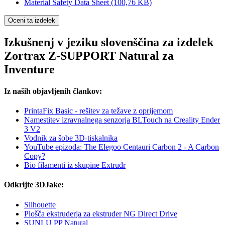
Material Safety Data Sheet
(100,76 KB)
Oceni ta izdelek
Izkušnenj v jeziku slovenščina za izdelek
Zortrax Z-SUPPORT Natural za
Inventure
Iz naših objavljenih člankov:
PrintaFix Basic - rešitev za težave z oprijemom
Namestitev izravnalnega senzorja BLTouch na Creality Ender
3 V2
Vodnik za šobe 3D-tiskalnika
YouTube epizoda: The Elegoo Centauri Carbon 2 - A Carbon
Copy?
Bio filamenti iz skupine Extrudr
Odkrijte 3DJake:
Silhouette
Plošča ekstruderja za ekstruder NG Direct Drive
SUNLU PP Natural