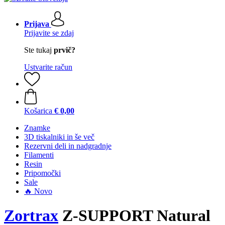
Prijava
Prijavite se zdaj
Ste tukaj
prvič?
Ustvarite račun
Košarica
€ 0,00
Znamke
3D tiskalniki in še več
Rezervni deli in nadgradnje
Filamenti
Resin
Pripomočki
Sale
🔥 Novo
Zortrax
Z-SUPPORT Natural