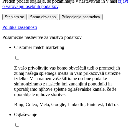
Preden podate soglasje, se pozanimajte v nastavitvah in v naši
izjavi
o varovanju osebnih podatkov
.
Strinjam se
Samo obvezno
Prilagajanje nastavitev
Politika zasebnosti
Posamezne nastavitve za varstvo podatkov
Customer match marketing
Z vašo privolitvijo vas bomo obveščali tudi o promocijah
zunaj našega spletnega mesta in vam prikazovali ustrezne
izdelke. V ta namen vaše šifrirane osebne podatke
sinhroniziramo z naslednjimi zunanjimi ponudniki in
uporabljamo njihove spletne oglaševalske kanale, če že
uporabljate njihove storitve:
Bing, Criteo, Meta, Google, LinkedIn, Pinterest, TikTok
Oglaševanje