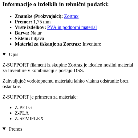
Informacije o izdelkih in tehnični podatki:
Znamke (Proizvajalci):
Zortrax
Premer:
1,75 mm
Vrste izdelkov:
PVA in podporni material
Barva:
Natur
Sistem:
tuljava
Material za tiskanje za Zortrax:
Inventure
Opis
Z-SUPPORT filament iz skupine Zortrax je idealen nosilni material
za Inventure v kombinaciji s postajo DSS.
Zahvaljujoč vodotopnemu materialu lahko vlakna odstranite brez
ostankov.
Z-SUPPORT je primeren za materiale:
Z-PETG
Z-PLA
Z-SEMIFLEX
Prenos