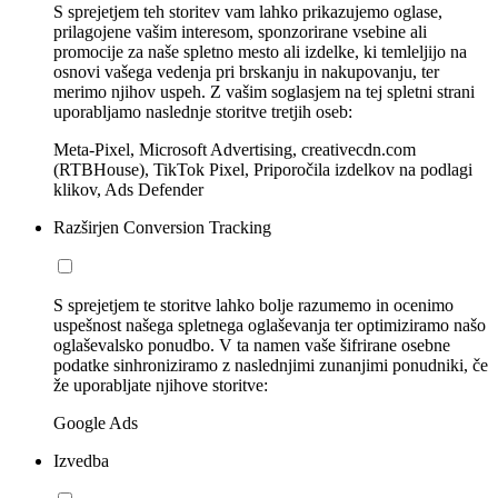
S sprejetjem teh storitev vam lahko prikazujemo oglase,
prilagojene vašim interesom, sponzorirane vsebine ali
promocije za naše spletno mesto ali izdelke, ki temleljijo na
osnovi vašega vedenja pri brskanju in nakupovanju, ter
merimo njihov uspeh. Z vašim soglasjem na tej spletni strani
uporabljamo naslednje storitve tretjih oseb:
Meta-Pixel, Microsoft Advertising, creativecdn.com
(RTBHouse), TikTok Pixel, Priporočila izdelkov na podlagi
klikov, Ads Defender
Razširjen Conversion Tracking
S sprejetjem te storitve lahko bolje razumemo in ocenimo
uspešnost našega spletnega oglaševanja ter optimiziramo našo
oglaševalsko ponudbo. V ta namen vaše šifrirane osebne
podatke sinhroniziramo z naslednjimi zunanjimi ponudniki, če
že uporabljate njihove storitve:
Google Ads
Izvedba