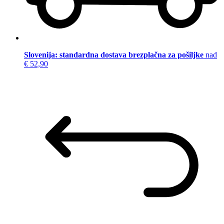
Slovenija: standardna dostava brezplačna za pošiljke
nad
€ 52,90