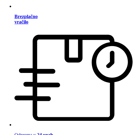
Brezplačno
vračilo
Odprema v
24 urah