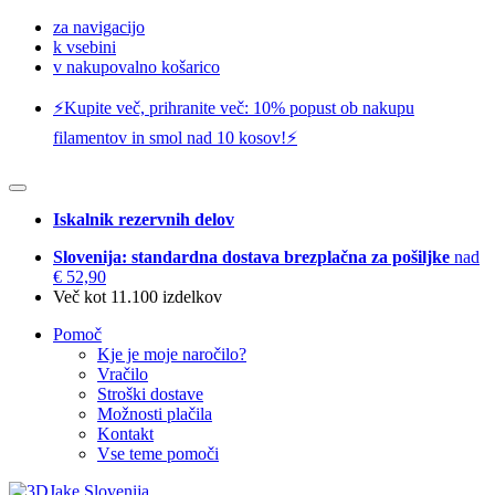
za navigacijo
k vsebini
v nakupovalno košarico
⚡️Kupite več, prihranite več: 10% popust ob nakupu
filamentov in smol nad 10 kosov!⚡️
Iskalnik rezervnih delov
Slovenija: standardna dostava brezplačna za pošiljke
nad
€ 52,90
Več kot 11.100 izdelkov
Pomoč
Kje je moje naročilo?
Vračilo
Stroški dostave
Možnosti plačila
Kontakt
Vse teme pomoči