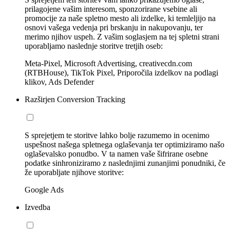
prilagojene vašim interesom, sponzorirane vsebine ali
promocije za naše spletno mesto ali izdelke, ki temleljijo na
osnovi vašega vedenja pri brskanju in nakupovanju, ter
merimo njihov uspeh. Z vašim soglasjem na tej spletni strani
uporabljamo naslednje storitve tretjih oseb:
Meta-Pixel, Microsoft Advertising, creativecdn.com
(RTBHouse), TikTok Pixel, Priporočila izdelkov na podlagi
klikov, Ads Defender
Razširjen Conversion Tracking
S sprejetjem te storitve lahko bolje razumemo in ocenimo
uspešnost našega spletnega oglaševanja ter optimiziramo našo
oglaševalsko ponudbo. V ta namen vaše šifrirane osebne
podatke sinhroniziramo z naslednjimi zunanjimi ponudniki, če
že uporabljate njihove storitve:
Google Ads
Izvedba