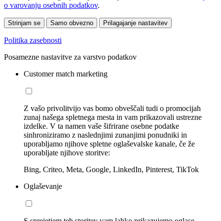
o varovanju osebnih podatkov
.
Strinjam se
Samo obvezno
Prilagajanje nastavitev
Politika zasebnosti
Posamezne nastavitve za varstvo podatkov
Customer match marketing
Z vašo privolitvijo vas bomo obveščali tudi o promocijah
zunaj našega spletnega mesta in vam prikazovali ustrezne
izdelke. V ta namen vaše šifrirane osebne podatke
sinhroniziramo z naslednjimi zunanjimi ponudniki in
uporabljamo njihove spletne oglaševalske kanale, če že
uporabljate njihove storitve:
Bing, Criteo, Meta, Google, LinkedIn, Pinterest, TikTok
Oglaševanje
S sprejetjem teh storitev vam lahko prikazujemo oglase,