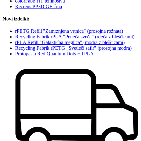
colorFabb HT temnosiva
Recreus PP3D GF črna
Novi izdelki:
rPETG Refill "Zamrznjena vrtnica" (prosojna rožnata)
Recycling Fabrik rPLA "Peneča sveča" (rdeča z bleščicami)
rPLA Refill "Galaktična meglica" (modra z bleščicami)
Recycling Fabrik rPETG "Svetleči safir" (prosojna modra)
Protopasta Red Quantum Dots HTPLA