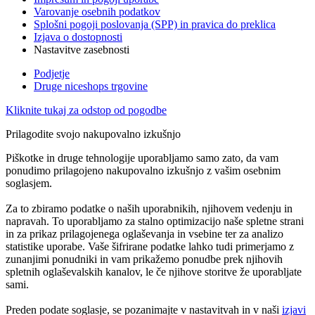
Varovanje osebnih podatkov
Splošni pogoji poslovanja (SPP) in pravica do preklica
Izjava o dostopnosti
Nastavitve zasebnosti
Podjetje
Druge niceshops trgovine
Kliknite tukaj za odstop od pogodbe
Prilagodite svojo nakupovalno izkušnjo
Piškotke in druge tehnologije uporabljamo samo zato, da vam
ponudimo prilagojeno nakupovalno izkušnjo z vašim osebnim
soglasjem.
Za to zbiramo podatke o naših uporabnikih, njihovem vedenju in
napravah. To uporabljamo za stalno optimizacijo naše spletne strani
in za prikaz prilagojenega oglaševanja in vsebine ter za analizo
statistike uporabe. Vaše šifrirane podatke lahko tudi primerjamo z
zunanjimi ponudniki in vam prikažemo ponudbe prek njihovih
spletnih oglaševalskih kanalov, le če njihove storitve že uporabljate
sami.
Preden podate soglasje, se pozanimajte v nastavitvah in v naši
izjavi