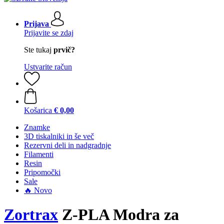
Prijava
Prijavite se zdaj
Ste tukaj
prvič?
Ustvarite račun
Košarica
€ 0,00
Znamke
3D tiskalniki in še več
Rezervni deli in nadgradnje
Filamenti
Resin
Pripomočki
Sale
🔥 Novo
Zortrax
Z-PLA Modra za