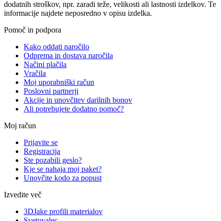
dodatnih stroškov, npr. zaradi teže, velikosti ali lastnosti izdelkov. Te
informacije najdete neposredno v opisu izdelka.
Pomoč in podpora
Kako oddati naročilo
Odprema in dostava naročila
Načini plačila
Vračila
Moj uporabniški račun
Poslovni partnerji
Akcije in unovčitev darilnih bonov
Ali potrebujete dodatno pomoč?
Moj račun
Prijavite se
Registracija
Ste pozabili geslo?
Kje se nahaja moj paket?
Unovčite kodo za popust
Izvedite več
3DJake profili materialov
Svetovalec