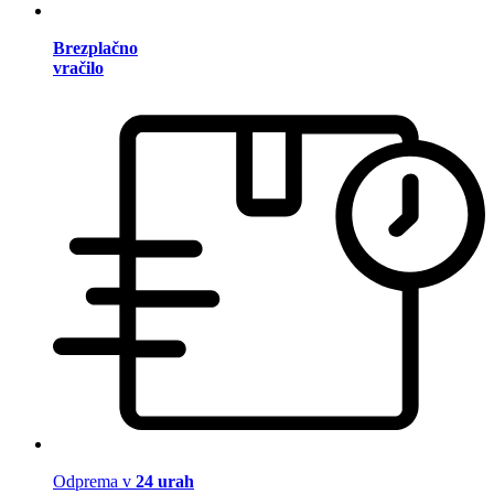
Brezplačno
vračilo
Odprema v
24 urah