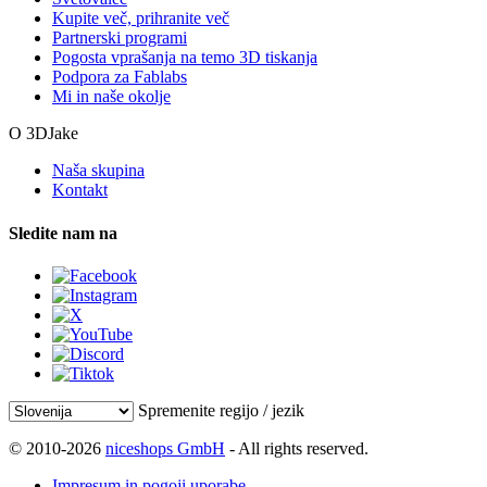
Kupite več, prihranite več
Partnerski programi
Pogosta vprašanja na temo 3D tiskanja
Podpora za Fablabs
Mi in naše okolje
O 3DJake
Naša skupina
Kontakt
Sledite nam na
Spremenite regijo / jezik
© 2010-2026
niceshops GmbH
- All rights reserved.
Impresum in pogoji uporabe