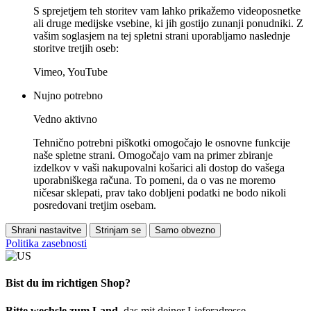
S sprejetjem teh storitev vam lahko prikažemo videoposnetke
ali druge medijske vsebine, ki jih gostijo zunanji ponudniki. Z
vašim soglasjem na tej spletni strani uporabljamo naslednje
storitve tretjih oseb:
Vimeo, YouTube
Nujno potrebno
Vedno aktivno
Tehnično potrebni piškotki omogočajo le osnovne funkcije
naše spletne strani. Omogočajo vam na primer zbiranje
izdelkov v vaši nakupovalni košarici ali dostop do vašega
uporabniškega računa. To pomeni, da o vas ne moremo
ničesar sklepati, prav tako dobljeni podatki ne bodo nikoli
posredovani tretjim osebam.
Shrani nastavitve
Strinjam se
Samo obvezno
Politika zasebnosti
Bist du im richtigen Shop?
Bitte wechsle zum Land
, das mit deiner Lieferadresse