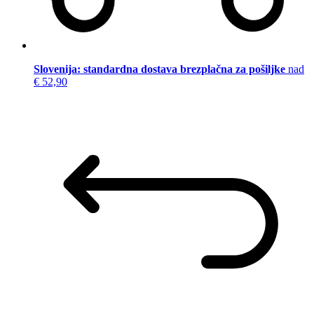
Slovenija: standardna dostava brezplačna za pošiljke
nad
€ 52,90