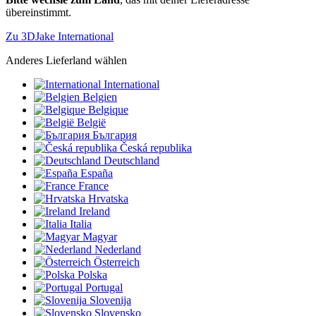
übereinstimmt.
Zu 3DJake International
Anderes Lieferland wählen
International
Belgien
Belgique
België
България
Česká republika
Deutschland
España
France
Hrvatska
Ireland
Italia
Magyar
Nederland
Österreich
Polska
Portugal
Slovenija
Slovensko