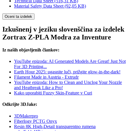
Technical Data Sheet
(516,31 KB)
Material Safety Data Sheet
(92,05 KB)
Oceni ta izdelek
Izkušnenj v jeziku slovenščina za izdelek
Zortrax Z-PLA Modra za Inventure
Iz naših objavljenih člankov:
YouTube epizoda: AI Generated Models Are Great! Just Not
For 3D Printing...
Earth Hour 2025: ugasnite luči, prižgite glow-in-the-dark!
Filament Made in Austria - Extrudr
YouTube epizoda: How to Clean and Unclog Your Nozzle
and Heatbreak Like a Pro!
Kako uporabiti Fuzzy Skin-Feature v Curi
Odkrijte 3DJake:
3DMakerpro
Fiberlogy PCTG Onyx
Resin 8K High-Detail transparentno rumena