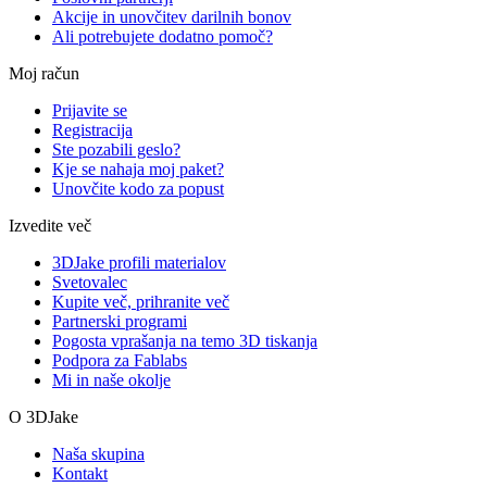
Akcije in unovčitev darilnih bonov
Ali potrebujete dodatno pomoč?
Moj račun
Prijavite se
Registracija
Ste pozabili geslo?
Kje se nahaja moj paket?
Unovčite kodo za popust
Izvedite več
3DJake profili materialov
Svetovalec
Kupite več, prihranite več
Partnerski programi
Pogosta vprašanja na temo 3D tiskanja
Podpora za Fablabs
Mi in naše okolje
O 3DJake
Naša skupina
Kontakt