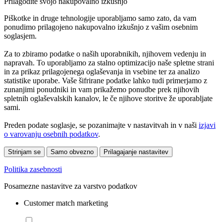
Prilagodite svojo nakupovalno izkušnjo
Piškotke in druge tehnologije uporabljamo samo zato, da vam
ponudimo prilagojeno nakupovalno izkušnjo z vašim osebnim
soglasjem.
Za to zbiramo podatke o naših uporabnikih, njihovem vedenju in
napravah. To uporabljamo za stalno optimizacijo naše spletne strani
in za prikaz prilagojenega oglaševanja in vsebine ter za analizo
statistike uporabe. Vaše šifrirane podatke lahko tudi primerjamo z
zunanjimi ponudniki in vam prikažemo ponudbe prek njihovih
spletnih oglaševalskih kanalov, le če njihove storitve že uporabljate
sami.
Preden podate soglasje, se pozanimajte v nastavitvah in v naši
izjavi
o varovanju osebnih podatkov
.
Strinjam se
Samo obvezno
Prilagajanje nastavitev
Politika zasebnosti
Posamezne nastavitve za varstvo podatkov
Customer match marketing