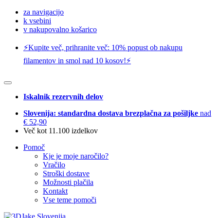
za navigacijo
k vsebini
v nakupovalno košarico
⚡️Kupite več, prihranite več: 10% popust ob nakupu
filamentov in smol nad 10 kosov!⚡️
Iskalnik rezervnih delov
Slovenija: standardna dostava brezplačna za pošiljke
nad
€ 52,90
Več kot 11.100 izdelkov
Pomoč
Kje je moje naročilo?
Vračilo
Stroški dostave
Možnosti plačila
Kontakt
Vse teme pomoči