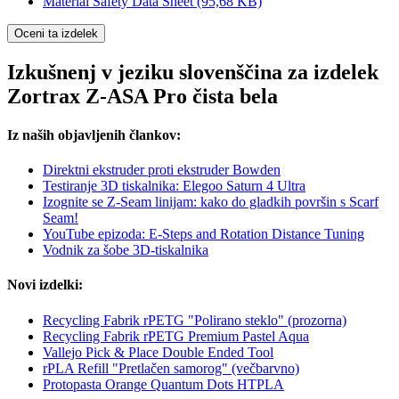
Material Safety Data Sheet
(95,68 KB)
Oceni ta izdelek
Izkušnenj v jeziku slovenščina za izdelek
Zortrax Z-ASA Pro čista bela
Iz naših objavljenih člankov:
Direktni ekstruder proti ekstruder Bowden
Testiranje 3D tiskalnika: Elegoo Saturn 4 Ultra
Izognite se Z-Seam linijam: kako do gladkih površin s Scarf
Seam!
YouTube epizoda: E-Steps and Rotation Distance Tuning
Vodnik za šobe 3D-tiskalnika
Novi izdelki:
Recycling Fabrik rPETG "Polirano steklo" (prozorna)
Recycling Fabrik rPETG Premium Pastel Aqua
Vallejo Pick & Place Double Ended Tool
rPLA Refill "Pretlačen samorog" (večbarvno)
Protopasta Orange Quantum Dots HTPLA