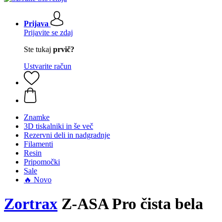
Prijava
Prijavite se zdaj
Ste tukaj
prvič?
Ustvarite račun
Znamke
3D tiskalniki in še več
Rezervni deli in nadgradnje
Filamenti
Resin
Pripomočki
Sale
🔥 Novo
Zortrax
Z-ASA Pro čista bela