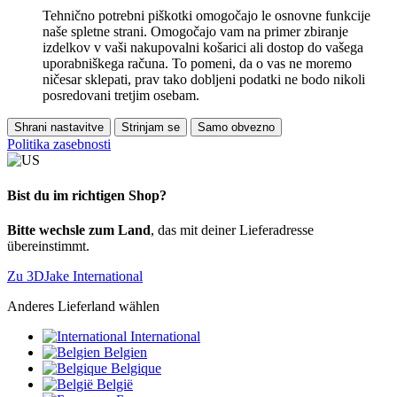
Tehnično potrebni piškotki omogočajo le osnovne funkcije
naše spletne strani. Omogočajo vam na primer zbiranje
izdelkov v vaši nakupovalni košarici ali dostop do vašega
uporabniškega računa. To pomeni, da o vas ne moremo
ničesar sklepati, prav tako dobljeni podatki ne bodo nikoli
posredovani tretjim osebam.
Shrani nastavitve
Strinjam se
Samo obvezno
Politika zasebnosti
Bist du im richtigen Shop?
Bitte wechsle zum Land
, das mit deiner Lieferadresse
übereinstimmt.
Zu 3DJake International
Anderes Lieferland wählen
International
Belgien
Belgique
België