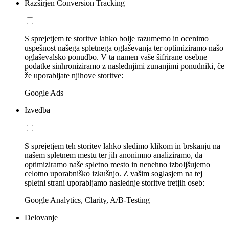
Razširjen Conversion Tracking
S sprejetjem te storitve lahko bolje razumemo in ocenimo
uspešnost našega spletnega oglaševanja ter optimiziramo našo
oglaševalsko ponudbo. V ta namen vaše šifrirane osebne
podatke sinhroniziramo z naslednjimi zunanjimi ponudniki, če
že uporabljate njihove storitve:
Google Ads
Izvedba
S sprejetjem teh storitev lahko sledimo klikom in brskanju na
našem spletnem mestu ter jih anonimno analiziramo, da
optimiziramo naše spletno mesto in nenehno izboljšujemo
celotno uporabniško izkušnjo. Z vašim soglasjem na tej
spletni strani uporabljamo naslednje storitve tretjih oseb:
Google Analytics, Clarity, A/B-Testing
Delovanje