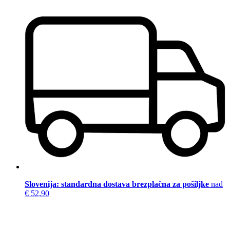
Slovenija: standardna dostava brezplačna za pošiljke
nad
€ 52,90