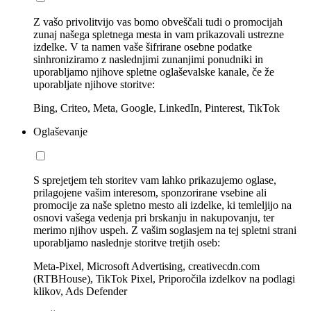
Z vašo privolitvijo vas bomo obveščali tudi o promocijah
zunaj našega spletnega mesta in vam prikazovali ustrezne
izdelke. V ta namen vaše šifrirane osebne podatke
sinhroniziramo z naslednjimi zunanjimi ponudniki in
uporabljamo njihove spletne oglaševalske kanale, če že
uporabljate njihove storitve:
Bing, Criteo, Meta, Google, LinkedIn, Pinterest, TikTok
Oglaševanje
S sprejetjem teh storitev vam lahko prikazujemo oglase,
prilagojene vašim interesom, sponzorirane vsebine ali
promocije za naše spletno mesto ali izdelke, ki temleljijo na
osnovi vašega vedenja pri brskanju in nakupovanju, ter
merimo njihov uspeh. Z vašim soglasjem na tej spletni strani
uporabljamo naslednje storitve tretjih oseb:
Meta-Pixel, Microsoft Advertising, creativecdn.com
(RTBHouse), TikTok Pixel, Priporočila izdelkov na podlagi
klikov, Ads Defender