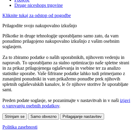
Druge niceshops trgovine
Kliknite tukaj za odstop od pogodbe
Prilagodite svojo nakupovalno izkušnjo
Piškotke in druge tehnologije uporabljamo samo zato, da vam
ponudimo prilagojeno nakupovalno izkušnjo z vašim osebnim
soglasjem.
Za to zbiramo podatke o naših uporabnikih, njihovem vedenju in
napravah. To uporabljamo za stalno optimizacijo naše spletne strani
in za prikaz prilagojenega oglaševanja in vsebine ter za analizo
statistike uporabe. Vaše šifrirane podatke lahko tudi primerjamo z
zunanjimi ponudniki in vam prikažemo ponudbe prek njihovih
spletnih oglaševalskih kanalov, le če njihove storitve že uporabljate
sami.
Preden podate soglasje, se pozanimajte v nastavitvah in v naši
izjavi
o varovanju osebnih podatkov
.
Strinjam se
Samo obvezno
Prilagajanje nastavitev
Politika zasebnosti