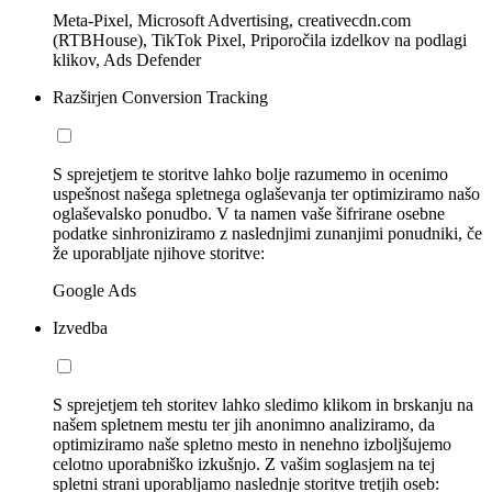
Meta-Pixel, Microsoft Advertising, creativecdn.com
(RTBHouse), TikTok Pixel, Priporočila izdelkov na podlagi
klikov, Ads Defender
Razširjen Conversion Tracking
S sprejetjem te storitve lahko bolje razumemo in ocenimo
uspešnost našega spletnega oglaševanja ter optimiziramo našo
oglaševalsko ponudbo. V ta namen vaše šifrirane osebne
podatke sinhroniziramo z naslednjimi zunanjimi ponudniki, če
že uporabljate njihove storitve:
Google Ads
Izvedba
S sprejetjem teh storitev lahko sledimo klikom in brskanju na
našem spletnem mestu ter jih anonimno analiziramo, da
optimiziramo naše spletno mesto in nenehno izboljšujemo
celotno uporabniško izkušnjo. Z vašim soglasjem na tej
spletni strani uporabljamo naslednje storitve tretjih oseb: