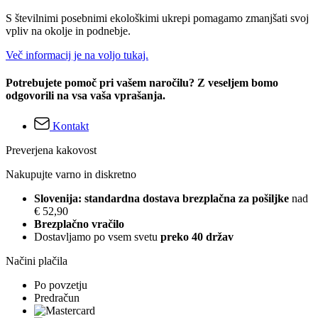
S številnimi posebnimi ekološkimi ukrepi pomagamo zmanjšati svoj
vpliv na okolje in podnebje.
Več informacij je na voljo tukaj.
Potrebujete pomoč pri vašem naročilu? Z veseljem bomo
odgovorili na vsa vaša vprašanja.
Kontakt
Preverjena kakovost
Nakupujte varno in diskretno
Slovenija: standardna dostava brezplačna za pošiljke
nad
€ 52,90
Brezplačno vračilo
Dostavljamo po vsem svetu
preko 40 držav
Načini plačila
Po povzetju
Predračun