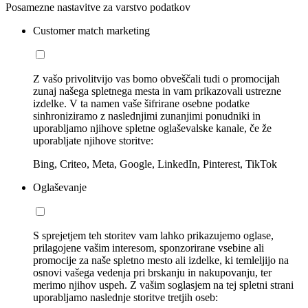
Posamezne nastavitve za varstvo podatkov
Customer match marketing
Z vašo privolitvijo vas bomo obveščali tudi o promocijah
zunaj našega spletnega mesta in vam prikazovali ustrezne
izdelke. V ta namen vaše šifrirane osebne podatke
sinhroniziramo z naslednjimi zunanjimi ponudniki in
uporabljamo njihove spletne oglaševalske kanale, če že
uporabljate njihove storitve:
Bing, Criteo, Meta, Google, LinkedIn, Pinterest, TikTok
Oglaševanje
S sprejetjem teh storitev vam lahko prikazujemo oglase,
prilagojene vašim interesom, sponzorirane vsebine ali
promocije za naše spletno mesto ali izdelke, ki temleljijo na
osnovi vašega vedenja pri brskanju in nakupovanju, ter
merimo njihov uspeh. Z vašim soglasjem na tej spletni strani
uporabljamo naslednje storitve tretjih oseb: