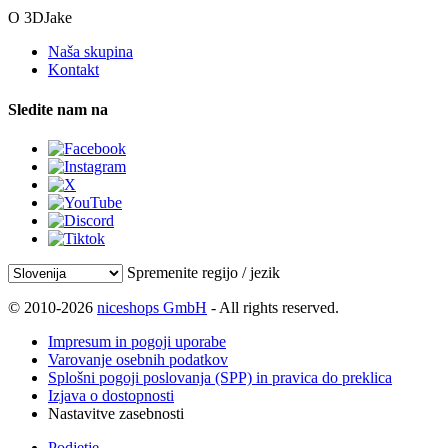
O 3DJake
Naša skupina
Kontakt
Sledite nam na
Spremenite regijo / jezik
© 2010-2026
niceshops GmbH
- All rights reserved.
Impresum in pogoji uporabe
Varovanje osebnih podatkov
Splošni pogoji poslovanja (SPP) in pravica do preklica
Izjava o dostopnosti
Nastavitve zasebnosti
Podjetje