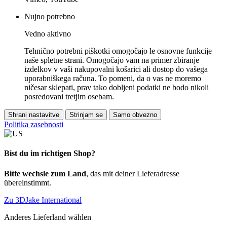
Nujno potrebno
Vedno aktivno
Tehnično potrebni piškotki omogočajo le osnovne funkcije
naše spletne strani. Omogočajo vam na primer zbiranje
izdelkov v vaši nakupovalni košarici ali dostop do vašega
uporabniškega računa. To pomeni, da o vas ne moremo
ničesar sklepati, prav tako dobljeni podatki ne bodo nikoli
posredovani tretjim osebam.
Shrani nastavitve
Strinjam se
Samo obvezno
Politika zasebnosti
Bist du im richtigen Shop?
Bitte wechsle zum Land
, das mit deiner Lieferadresse
übereinstimmt.
Zu 3DJake International
Anderes Lieferland wählen