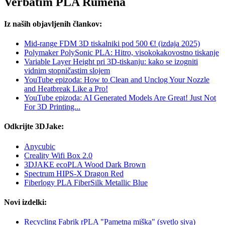
Verbatim PLA Rumena
Iz naših objavljenih člankov:
Mid-range FDM 3D tiskalniki pod 500 €! (izdaja 2025)
Polymaker PolySonic PLA: Hitro, visokokakovostno tiskanje
Variable Layer Height pri 3D-tiskanju: kako se izogniti
vidnim stopničastim slojem
YouTube epizoda: How to Clean and Unclog Your Nozzle
and Heatbreak Like a Pro!
YouTube epizoda: AI Generated Models Are Great! Just Not
For 3D Printing...
Odkrijte 3DJake:
Anycubic
Creality Wifi Box 2.0
3DJAKE ecoPLA Wood Dark Brown
Spectrum HIPS-X Dragon Red
Fiberlogy PLA FiberSilk Metallic Blue
Novi izdelki:
Recycling Fabrik rPLA "Pametna miška" (svetlo siva)