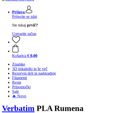
Prijava
Prijavite se zdaj
Ste tukaj
prvič?
Ustvarite račun
Košarica
€ 0,00
Znamke
3D tiskalniki in še več
Rezervni deli in nadgradnje
Filamenti
Resin
Pripomočki
Sale
🔥 Novo
Verbatim
PLA Rumena