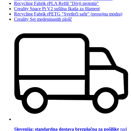
Recycling Fabrik rPLA Refill "Divji prototip"
Creality Space Pi V2 sušilna škatla za filament
Recycling Fabrik rPETG "Svetleči safir" (prosojna modra)
Creality Set medeninastih plošč
Slovenija: standardna dostava brezplačna za pošiljke
nad