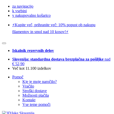
za navigacijo
k vsebini
v nakupovalno košarico
⚡️Kupite več, prihranite več: 10% popust ob nakupu
filamentov in smol nad 10 kosov!⚡️
Iskalnik rezervnih delov
Slovenija: standardna dostava brezplačna za pošiljke
nad
€ 52,90
Več kot 11.100 izdelkov
Pomoč
Kje je moje naročilo?
Vračilo
Stroški dostave
Možnosti plačila
Kontakt
Vse teme pomoči