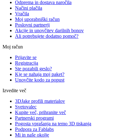
Odprema in dostava naročila
Načini plačila
Vračila
Moj uporabniški račun
Poslovni partnerji
Akcije in unovčitev darilnih bonov
Ali potrebujete dodatno pomoč?
Moj račun
Prijavite se
Registracija
Ste pozabili geslo?
Kje se nahaja moj paket?
Unovčite kodo za popust
Izvedite več
3DJake profili materialov
Svetovalec
Kupite več, prihranite več
Partnerski programi
Pogosta vprašanja na temo 3D tiskanja
Podpora za Fablabs
Mi in naše okolje