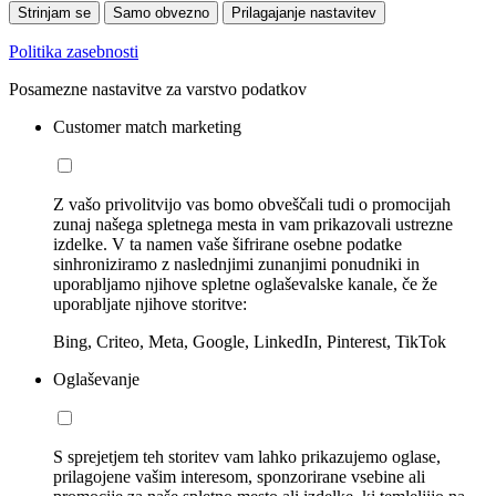
Strinjam se
Samo obvezno
Prilagajanje nastavitev
Politika zasebnosti
Posamezne nastavitve za varstvo podatkov
Customer match marketing
Z vašo privolitvijo vas bomo obveščali tudi o promocijah
zunaj našega spletnega mesta in vam prikazovali ustrezne
izdelke. V ta namen vaše šifrirane osebne podatke
sinhroniziramo z naslednjimi zunanjimi ponudniki in
uporabljamo njihove spletne oglaševalske kanale, če že
uporabljate njihove storitve:
Bing, Criteo, Meta, Google, LinkedIn, Pinterest, TikTok
Oglaševanje
S sprejetjem teh storitev vam lahko prikazujemo oglase,
prilagojene vašim interesom, sponzorirane vsebine ali