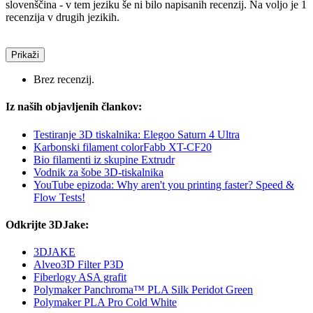
slovenščina - v tem jeziku še ni bilo napisanih recenzij. Na voljo je 1
recenzija v drugih jezikih.
Prikaži
Brez recenzij.
Iz naših objavljenih člankov:
Testiranje 3D tiskalnika: Elegoo Saturn 4 Ultra
Karbonski filament colorFabb XT-CF20
Bio filamenti iz skupine Extrudr
Vodnik za šobe 3D-tiskalnika
YouTube epizoda: Why aren't you printing faster? Speed &
Flow Tests!
Odkrijte 3DJake:
3DJAKE
Alveo3D Filter P3D
Fiberlogy ASA grafit
Polymaker Panchroma™ PLA Silk Peridot Green
Polymaker PLA Pro Cold White