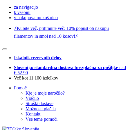
za navigacijo
k vsebini
v nakupovalno košarico
⚡️Kupite več, prihranite več: 10% popust ob nakupu
filamentov in smol nad 10 kosov!⚡️
Iskalnik rezervnih delov
Slovenija: standardna dostava brezplačna za pošiljke
nad
€ 52,90
Več kot 11.100 izdelkov
Pomoč
Kje je moje naročilo?
Vračilo
Stroški dostave
Možnosti plačila
Kontakt
Vse teme pomoči