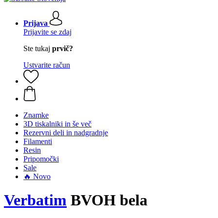
Prijava
Prijavite se zdaj
Ste tukaj
prvič?
Ustvarite račun
Znamke
3D tiskalniki in še več
Rezervni deli in nadgradnje
Filamenti
Resin
Pripomočki
Sale
🔥 Novo
Verbatim
BVOH bela