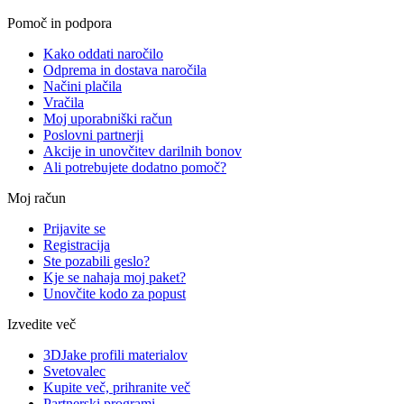
Pomoč in podpora
Kako oddati naročilo
Odprema in dostava naročila
Načini plačila
Vračila
Moj uporabniški račun
Poslovni partnerji
Akcije in unovčitev darilnih bonov
Ali potrebujete dodatno pomoč?
Moj račun
Prijavite se
Registracija
Ste pozabili geslo?
Kje se nahaja moj paket?
Unovčite kodo za popust
Izvedite več
3DJake profili materialov
Svetovalec
Kupite več, prihranite več
Partnerski programi