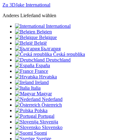
Zu 3DJake International
Anderes Lieferland wählen
International
Belgien
Belgique
België
България
Česká republika
Deutschland
España
France
Hrvatska
Ireland
Italia
Magyar
Nederland
Österreich
Polska
Portugal
Slovenija
Slovensko
Suomi
Sverige