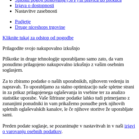
Izjava o dostopnosti
Nastavitve zasebnosti
Podjetje
Druge niceshops trgovine
Kliknite tukaj za odstop od pogodbe
Prilagodite svojo nakupovalno izkušnjo
Piškotke in druge tehnologije uporabljamo samo zato, da vam
ponudimo prilagojeno nakupovalno izkušnjo z vašim osebnim
soglasjem.
Za to zbiramo podatke o naših uporabnikih, njihovem vedenju in
napravah. To uporabljamo za stalno optimizacijo naše spletne strani
in za prikaz prilagojenega oglaševanja in vsebine ter za analizo
statistike uporabe. Vaše šifrirane podatke lahko tudi primerjamo z
zunanjimi ponudniki in vam prikažemo ponudbe prek njihovih
spletnih oglaševalskih kanalov, le če njihove storitve že uporabljate
sami.
Preden podate soglasje, se pozanimajte v nastavitvah in v naši
izjavi
o varovanju osebnih podatkov
.