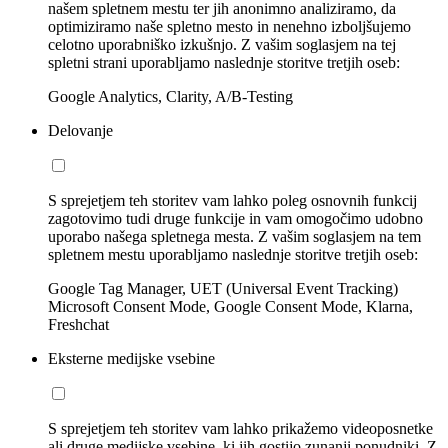
našem spletnem mestu ter jih anonimno analiziramo, da
optimiziramo naše spletno mesto in nenehno izboljšujemo
celotno uporabniško izkušnjo. Z vašim soglasjem na tej
spletni strani uporabljamo naslednje storitve tretjih oseb:
Google Analytics, Clarity, A/B-Testing
Delovanje
S sprejetjem teh storitev vam lahko poleg osnovnih funkcij
zagotovimo tudi druge funkcije in vam omogočimo udobno
uporabo našega spletnega mesta. Z vašim soglasjem na tem
spletnem mestu uporabljamo naslednje storitve tretjih oseb:
Google Tag Manager, UET (Universal Event Tracking)
Microsoft Consent Mode, Google Consent Mode, Klarna,
Freshchat
Eksterne medijske vsebine
S sprejetjem teh storitev vam lahko prikažemo videoposnetke
ali druge medijske vsebine, ki jih gostijo zunanji ponudniki. Z