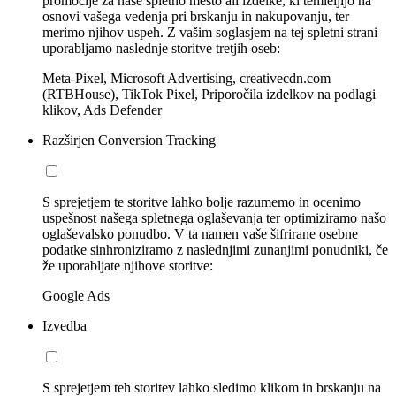
promocije za naše spletno mesto ali izdelke, ki temleljijo na
osnovi vašega vedenja pri brskanju in nakupovanju, ter
merimo njihov uspeh. Z vašim soglasjem na tej spletni strani
uporabljamo naslednje storitve tretjih oseb:
Meta-Pixel, Microsoft Advertising, creativecdn.com
(RTBHouse), TikTok Pixel, Priporočila izdelkov na podlagi
klikov, Ads Defender
Razširjen Conversion Tracking
S sprejetjem te storitve lahko bolje razumemo in ocenimo
uspešnost našega spletnega oglaševanja ter optimiziramo našo
oglaševalsko ponudbo. V ta namen vaše šifrirane osebne
podatke sinhroniziramo z naslednjimi zunanjimi ponudniki, če
že uporabljate njihove storitve:
Google Ads
Izvedba
S sprejetjem teh storitev lahko sledimo klikom in brskanju na