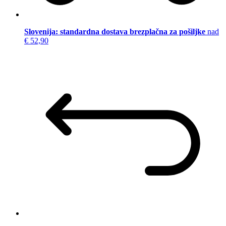
Slovenija: standardna dostava brezplačna za pošiljke
nad
€ 52,90