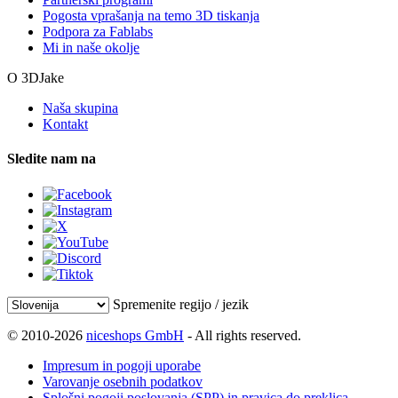
Pogosta vprašanja na temo 3D tiskanja
Podpora za Fablabs
Mi in naše okolje
O 3DJake
Naša skupina
Kontakt
Sledite nam na
Spremenite regijo / jezik
© 2010-2026
niceshops GmbH
- All rights reserved.
Impresum in pogoji uporabe
Varovanje osebnih podatkov
Splošni pogoji poslovanja (SPP) in pravica do preklica