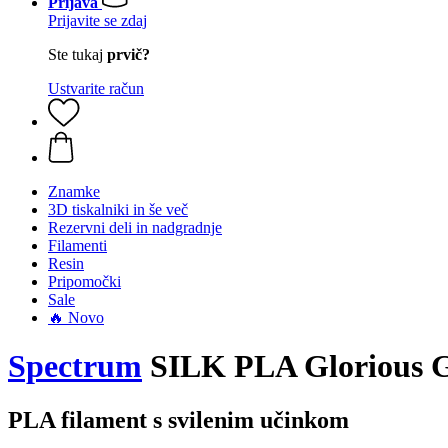
Prijava
Prijavite se zdaj
Ste tukaj
prvič?
Ustvarite račun
Znamke
3D tiskalniki in še več
Rezervni deli in nadgradnje
Filamenti
Resin
Pripomočki
Sale
🔥 Novo
Spectrum
SILK PLA Glorious Go
PLA filament s svilenim učinkom