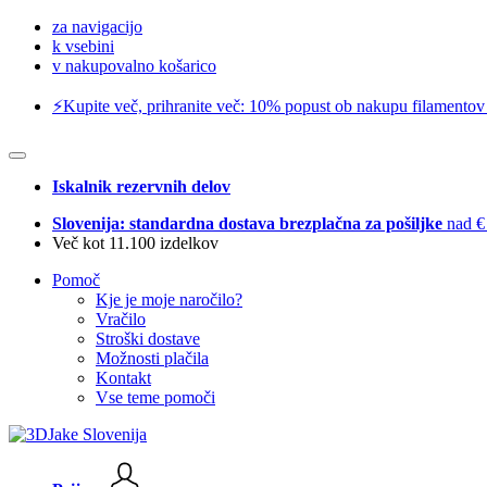
za navigacijo
k vsebini
v nakupovalno košarico
⚡️Kupite več, prihranite več: 10% popust ob nakupu filamentov
Iskalnik rezervnih delov
Slovenija: standardna dostava brezplačna za pošiljke
nad €
Več kot 11.100 izdelkov
Pomoč
Kje je moje naročilo?
Vračilo
Stroški dostave
Možnosti plačila
Kontakt
Vse teme pomoči