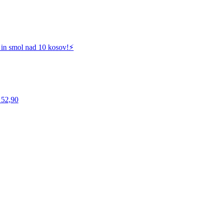
 in smol nad 10 kosov!⚡️
 52,90