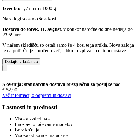
Izvedba:
1,75 mm / 1000 g
Na zalogi so samo še 4 kosi
Dostava do torek, 11. avgust
, v kolikor naročite do dne
nedelja do
23:59 ure
.
V našem skladišču so ostali samo še 4 kosi tega artikla. Nova zaloga
je na poti! Če je naročeno več, lahko to vpliva na datum dostave.
Dodajte v košarico
Slovenija: standardna dostava brezplačna za pošiljke
nad
€ 52,90
Več informacij o odpremi in dostavi
Lastnosti in prednosti
Visoka vzdržljivost
Enostavno ločevanje modelov
Brez krčenja
Visoka odpornost na udarce