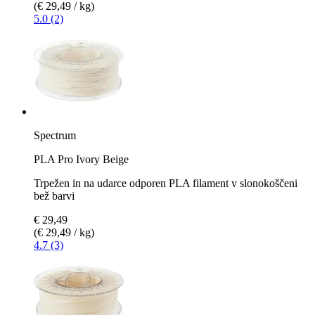
(€ 29,49 / kg)
5.0 (2)
Spectrum
PLA Pro Ivory Beige
Trpežen in na udarce odporen PLA filament v slonokoščeni
bež barvi
€ 29,49
(€ 29,49 / kg)
4.7 (3)