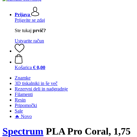
Prijava
Prijavite se zdaj
Ste tukaj
prvič?
Ustvarite račun
Košarica
€ 0,00
Znamke
3D tiskalniki in še več
Rezervni deli in nadgradnje
Filamenti
Resin
Pripomočki
Sale
🔥 Novo
Spectrum
PLA Pro Coral, 1,75