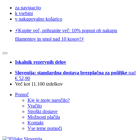
za navigacijo
k vsebini
v nakupovalno košarico
⚡️Kupite več, prihranite več: 10% popust ob nakupu
filamentov in smol nad 10 kosov!⚡️
Iskalnik rezervnih delov
Slovenija: standardna dostava brezplačna za pošiljke
nad
€ 52,90
Več kot 11.100 izdelkov
Pomoč
Kje je moje naročilo?
Vračilo
Stroški dostave
Možnosti plačila
Kontakt
Vse teme pomoči