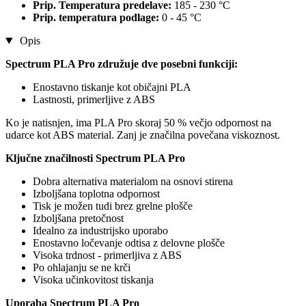
Prip. Temperatura predelave:
185 - 230 °C
Prip. temperatura podlage:
0 - 45 °C
Opis
Spectrum PLA Pro združuje dve posebni funkciji:
Enostavno tiskanje kot običajni PLA
Lastnosti, primerljive z ABS
Ko je natisnjen, ima PLA Pro skoraj 50 % večjo odpornost na
udarce kot ABS material. Zanj je značilna povečana viskoznost.
Ključne značilnosti Spectrum PLA Pro
Dobra alternativa materialom na osnovi stirena
Izboljšana toplotna odpornost
Tisk je možen tudi brez grelne plošče
Izboljšana pretočnost
Idealno za industrijsko uporabo
Enostavno ločevanje odtisa z delovne plošče
Visoka trdnost - primerljiva z ABS
Po ohlajanju se ne krči
Visoka učinkovitost tiskanja
Uporaba Spectrum PLA Pro