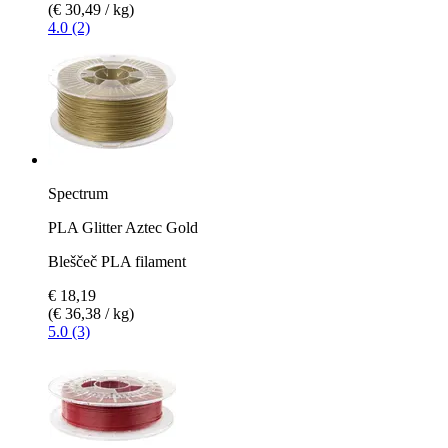
(€ 30,49 / kg)
4.0 (2)
Spectrum
PLA Glitter Aztec Gold
Bleščeč PLA filament
€ 18,19
(€ 36,38 / kg)
5.0 (3)