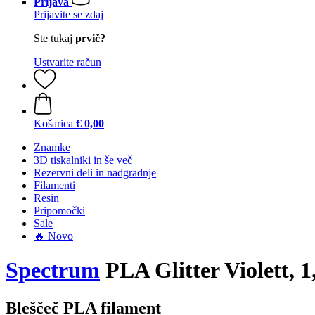
Prijava
Prijavite se zdaj
Ste tukaj
prvič?
Ustvarite račun
Košarica
€ 0,00
Znamke
3D tiskalniki in še več
Rezervni deli in nadgradnje
Filamenti
Resin
Pripomočki
Sale
🔥 Novo
Spectrum
PLA Glitter Violett, 
Bleščeč PLA filament