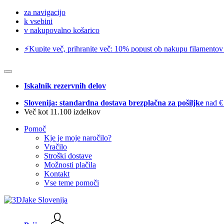
za navigacijo
k vsebini
v nakupovalno košarico
⚡️Kupite več, prihranite več: 10% popust ob nakupu filamentov
Iskalnik rezervnih delov
Slovenija: standardna dostava brezplačna za pošiljke
nad €
Več kot 11.100 izdelkov
Pomoč
Kje je moje naročilo?
Vračilo
Stroški dostave
Možnosti plačila
Kontakt
Vse teme pomoči