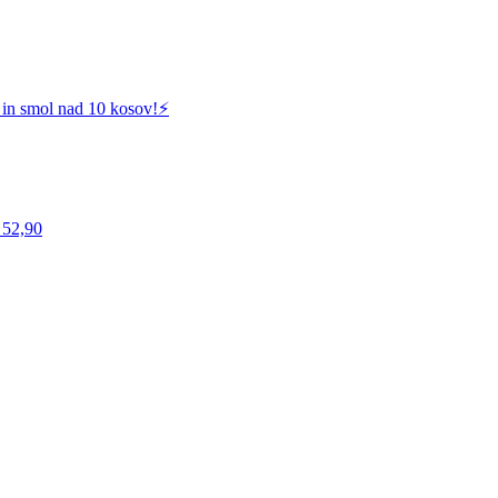
 in smol nad 10 kosov!⚡️
 52,90