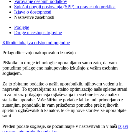
Varovanje osebnih podatkov
Splošni pogoji poslovanja (SPP) in pravica do preklica
Izjava o dostopnosti
Nastavitve zasebnosti
Podjetje
Druge niceshops trgovine
Kliknite tukaj za odstop od pogodbe
Prilagodite svojo nakupovalno izkušnjo
Piškotke in druge tehnologije uporabljamo samo zato, da vam
ponudimo prilagojeno nakupovalno izkušnjo z vašim osebnim
soglasjem.
Za to zbiramo podatke o naših uporabnikih, njihovem vedenju in
napravah. To uporabljamo za stalno optimizacijo naše spletne strani
in za prikaz prilagojenega oglaševanja in vsebine ter za analizo
statistike uporabe. Vaše šifrirane podatke lahko tudi primerjamo z
zunanjimi ponudniki in vam prikažemo ponudbe prek njihovih
spletnih oglaševalskih kanalov, le če njihove storitve že uporabljate
sami.
Preden podate soglasje, se pozanimajte v nastavitvah in v naši
izjavi
o varovanju osebnih podatkov
.