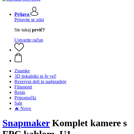
Prijava
Prijavite se zdaj
Ste tukaj
prvič?
Ustvarite račun
Znamke
3D tiskalniki in še več
Rezervni deli in nadgradnje
Filamenti
Resin
Pripomočki
Sale
🔥 Novo
Snapmaker
Komplet kamere s