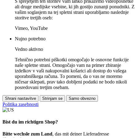
S sprejetjem teh storitev vam lahko prikažemo videoposnetke
ali druge medijske vsebine, ki jih gostijo zunanji ponudniki. Z
vašim soglasjem na tej spletni strani uporabljamo naslednje
storitve tretjih oseb:
Vimeo, YouTube
Nujno potrebno
Vedno aktivno
Tehnično potrebni piškotki omogočajo le osnovne funkcije
naše spletne strani. Omogočajo vam na primer zbiranje
izdelkov v vaši nakupovalni košarici ali dostop do vašega
uporabniškega računa. To pomeni, da o vas ne moremo
ničesar sklepati, prav tako dobljeni podatki ne bodo nikoli
posredovani tretjim osebam.
Shrani nastavitve
Strinjam se
Samo obvezno
Politika zasebnosti
Bist du im richtigen Shop?
Bitte wechsle zum Land
, das mit deiner Lieferadresse