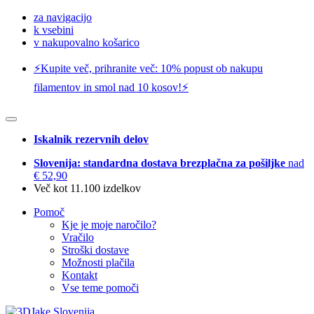
za navigacijo
k vsebini
v nakupovalno košarico
⚡️Kupite več, prihranite več: 10% popust ob nakupu
filamentov in smol nad 10 kosov!⚡️
Iskalnik rezervnih delov
Slovenija: standardna dostava brezplačna za pošiljke
nad
€ 52,90
Več kot 11.100 izdelkov
Pomoč
Kje je moje naročilo?
Vračilo
Stroški dostave
Možnosti plačila
Kontakt
Vse teme pomoči