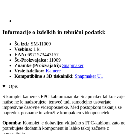
Informacije o izdelkih in tehnični podatki:
Št. izd.:
SM-11009
Vsebina:
1 k.
EAN:
6971573443157
Št.-Proizvajalca:
11009
Znamke (Proizvajalci):
Snapmaker
Vrste izdelkov:
Kamere
Kompatibilno s 3D tiskalniki:
Snapmaker U1
Opis
S komplet kamere s FPC kablomznamke Snapmaker
lahko svoje
natise ne le nadzorujete, temveč tudi samodejno ustvarjate
impresivne časovne videoposnetke. Med postopkom tiskanja se
napredek posname in združi v kompakten videoposnetek.
Opomba:
Komplet je dobavljen vključno s FPC-kablom, zato ne
potrebujete dodatnih komponent in lahko takoj začnete z
namestitvijo.