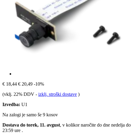
€ 18,44
€ 20,49
-10%
(vklj. 22% DDV
-
izklj. stroški dostave
)
Izvedba:
U1
Na zalogi je samo še 9 kosov
Dostava do torek, 11. avgust
, v kolikor naročite do dne
nedelja do
23:59 ure
.