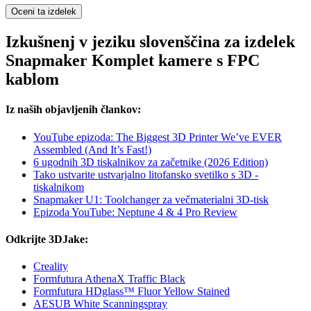
Oceni ta izdelek
Izkušnenj v jeziku slovenščina za izdelek
Snapmaker Komplet kamere s FPC
kablom
Iz naših objavljenih člankov:
YouTube epizoda: The Biggest 3D Printer We’ve EVER
Assembled (And It’s Fast!)
6 ugodnih 3D tiskalnikov za začetnike (2026 Edition)
Tako ustvarite ustvarjalno litofansko svetilko s 3D -
tiskalnikom
Snapmaker U1: Toolchanger za večmaterialni 3D-tisk
Epizoda YouTube: Neptune 4 & 4 Pro Review
Odkrijte 3DJake:
Creality
Formfutura AthenaX Traffic Black
Formfutura HDglass™ Fluor Yellow Stained
AESUB White Scanningspray