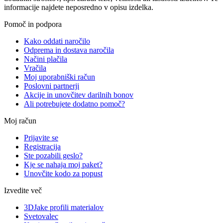
informacije najdete neposredno v opisu izdelka.
Pomoč in podpora
Kako oddati naročilo
Odprema in dostava naročila
Načini plačila
Vračila
Moj uporabniški račun
Poslovni partnerji
Akcije in unovčitev darilnih bonov
Ali potrebujete dodatno pomoč?
Moj račun
Prijavite se
Registracija
Ste pozabili geslo?
Kje se nahaja moj paket?
Unovčite kodo za popust
Izvedite več
3DJake profili materialov
Svetovalec