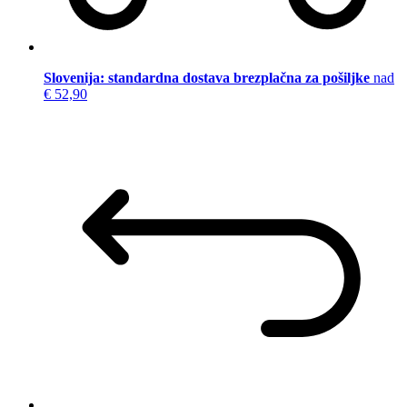
Slovenija: standardna dostava brezplačna za pošiljke
nad
€ 52,90