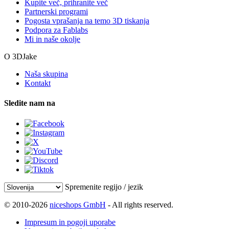
Kupite več, prihranite več
Partnerski programi
Pogosta vprašanja na temo 3D tiskanja
Podpora za Fablabs
Mi in naše okolje
O 3DJake
Naša skupina
Kontakt
Sledite nam na
Spremenite regijo / jezik
© 2010-2026
niceshops GmbH
- All rights reserved.
Impresum in pogoji uporabe