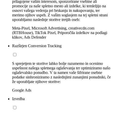
prilagojene vašim interesom, sponzorirane vsebine ali
promocije za naše spletno mesto ali izdelke, ki temleljijo na
osnovi vašega vedenja pri brskanju in nakupovanju, ter
merimo njihov uspeh. Z vašim soglasjem na tej spletni strani
uporabljamo naslednje storitve tretjih oseb:
Meta-Pixel, Microsoft Advertising, creativecdn.com
(RTBHouse), TikTok Pixel, Priporočila izdelkov na podlagi
klikov, Ads Defender
Razširjen Conversion Tracking
S sprejetjem te storitve lahko bolje razumemo in ocenimo
uspešnost našega spletnega oglaševanja ter optimiziramo našo
oglaševalsko ponudbo. V ta namen vaše šifrirane osebne
podatke sinhroniziramo z naslednjimi zunanjimi ponudniki, če
že uporabljate njihove storitve:
Google Ads
Izvedba