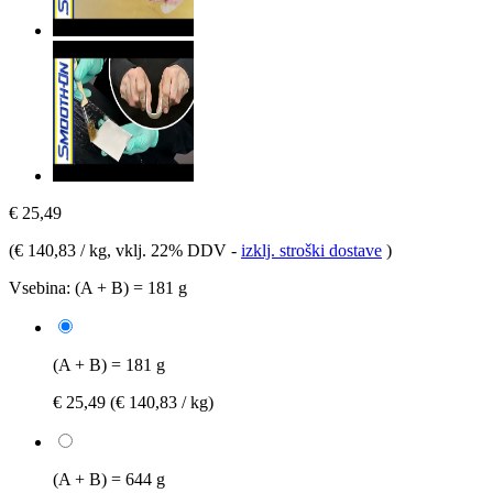
€ 25,49
(
€ 140,83 / kg
, vklj. 22% DDV
-
izklj. stroški dostave
)
Vsebina:
(A + B) = 181 g
(A + B) = 181 g
€ 25,49
(€ 140,83 / kg)
(A + B) = 644 g