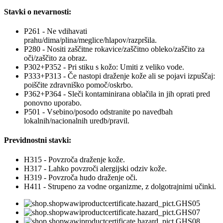
Stavki o nevarnosti:
P261 - Ne vdihavati
prahu/dima/plina/meglice/hlapov/razpršila.
P280 - Nositi zaščitne rokavice/zaščitno obleko/zaščito za
oči/zaščito za obraz.
P302+P352 - Pri stiku s kožo: Umiti z veliko vode.
P333+P313 - Če nastopi draženje kože ali se pojavi izpuščaj:
poiščite zdravniško pomoč/oskrbo.
P362+P364 - Sleči kontaminirana oblačila in jih oprati pred
ponovno uporabo.
P501 - Vsebino/posodo odstranite po navedbah
lokalnih/nacionalnih uredb/pravil.
Previdnostni stavki:
H315 - Povzroča draženje kože.
H317 - Lahko povzroči alergijski odziv kože.
H319 - Povzroča hudo draženje oči.
H411 - Strupeno za vodne organizme, z dolgotrajnimi učinki.