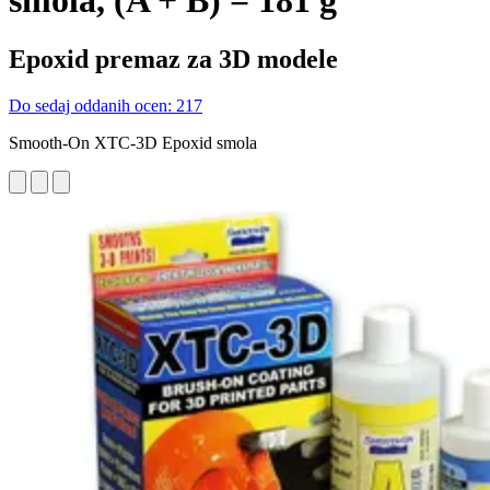
smola, (A + B) = 181 g
Epoxid premaz za 3D modele
Do sedaj oddanih ocen: 217
Smooth-On XTC-3D Epoxid smola