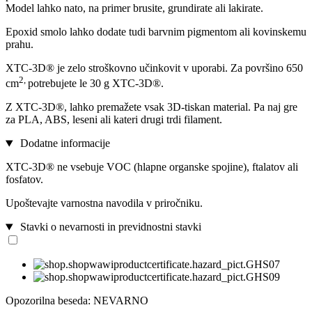
Model lahko nato, na primer brusite, grundirate ali lakirate.
Epoxid smolo lahko dodate tudi barvnim pigmentom ali kovinskemu
prahu.
XTC-3D® je zelo stroškovno učinkovit v uporabi. Za površino 650
2,
cm
potrebujete le 30 g XTC-3D®.
Z XTC-3D®, lahko premažete vsak 3D-tiskan material. Pa naj gre
za PLA, ABS, leseni ali kateri drugi trdi filament.
Dodatne informacije
XTC-3D® ne vsebuje VOC (hlapne organske spojine), ftalatov ali
fosfatov.
Upoštevajte varnostna navodila v priročniku.
Stavki o nevarnosti in previdnostni stavki
Opozorilna beseda: NEVARNO