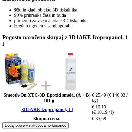
ščiti in gladi objekte 3D tiskalnika
90% prihranka časa in truda
primerno za vse materiale 3D tiskalnika
izredno ugoden v sami uporabi
Pogosto naročeno skupaj z 3DJAKE Izopropanol, 1
l
Smooth-On XTC-3D Epoxid smola, (A + B)
€ 25,49
(€ 140,83 /
= 181 g
kg)
€ 10,19
3DJAKE Izopropanol, 1 l
(€ 10,19 / l)
Skupna cena:
€ 35,68
Dodaj oboje v nakupovalno košarico