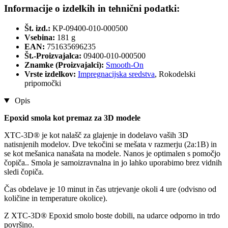
Informacije o izdelkih in tehnični podatki:
Št. izd.:
KP-09400-010-000500
Vsebina:
181 g
EAN:
751635696235
Št.-Proizvajalca:
09400-010-000500
Znamke (Proizvajalci):
Smooth-On
Vrste izdelkov:
Impregnacijska sredstva
, Rokodelski
pripomočki
Opis
Epoxid smola kot premaz za 3D modele
XTC-3D® je kot nalašč za glajenje in dodelavo vaših 3D
natisnjenih modelov. Dve tekočini se mešata v razmerju (2a:1B) in
se kot mešanica nanašata na modele. Nanos je optimalen s pomočjo
čopiča.. Smola je samoizravnalna in jo lahko uporabimo brez vidnih
sledi čopiča.
Čas obdelave je 10 minut in čas utrjevanje okoli 4 ure (odvisno od
količine in temperature okolice).
Z XTC-3D® Epoxid smolo boste dobili, na udarce odporno in trdo
površino.