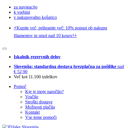
za navigacijo
k vsebini
v nakupovalno košarico
⚡️Kupite več, prihranite več: 10% popust ob nakupu
filamentov in smol nad 10 kosov!⚡️
Iskalnik rezervnih delov
Slovenija: standardna dostava brezplačna za pošiljke
nad
€ 52,90
Več kot 11.100 izdelkov
Pomoč
Kje je moje naročilo?
Vračilo
Stroški dostave
Možnosti plačila
Kontakt
Vse teme pomoči