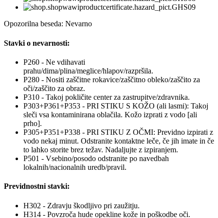
Opozorilna beseda: Nevarno
Stavki o nevarnosti:
P260 - Ne vdihavati
prahu/dima/plina/meglice/hlapov/razpršila.
P280 - Nositi zaščitne rokavice/zaščitno obleko/zaščito za
oči/zaščito za obraz.
P310 - Takoj pokličite center za zastrupitve/zdravnika.
P303+P361+P353 - PRI STIKU S KOŽO (ali lasmi): Takoj
sleči vsa kontaminirana oblačila. Kožo izprati z vodo [ali
prho].
P305+P351+P338 - PRI STIKU Z OČMI: Previdno izpirati z
vodo nekaj minut. Odstranite kontaktne leče, če jih imate in če
to lahko storite brez težav. Nadaljujte z izpiranjem.
P501 - Vsebino/posodo odstranite po navedbah
lokalnih/nacionalnih uredb/pravil.
Previdnostni stavki:
H302 - Zdravju škodljivo pri zaužitju.
H314 - Povzroča hude opekline kože in poškodbe oči.