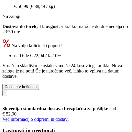
€ 56,99
(€ 88,49 / kg)
Na zalogi
Dostava do torek, 11. avgust
, v kolikor naročite do dne
nedelja do
23:59 ure
.
Na voljo količinski popust!
nad 6 le
€ 22,94
/ k.
-10%
V našem skladišču je ostalo samo še 24 kosov tega artikla. Nova
zaloga je na poti! Če je naročeno več, lahko to vpliva na datum
dostave.
Dodajte v košarico
Slovenija: standardna dostava brezplačna za pošiljke
nad
€ 52,90
Več informacij o odpremi in dostavi
Lastnosti in prednosti