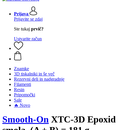
Prijava
Prijavite se zdaj
Ste tukaj
prvič?
Ustvarite račun
Znamke
3D tiskalniki in še več
Rezervni deli in nadgradnje
Filamenti
Resin
Pripomočki
Sale
🔥 Novo
Smooth-On
XTC-3D Epoxid