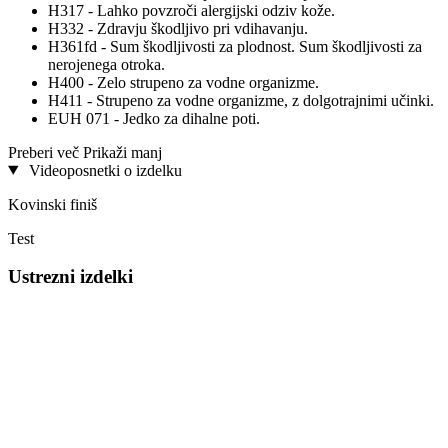
H317 - Lahko povzroči alergijski odziv kože.
H332 - Zdravju škodljivo pri vdihavanju.
H361fd - Sum škodljivosti za plodnost. Sum škodljivosti za
nerojenega otroka.
H400 - Zelo strupeno za vodne organizme.
H411 - Strupeno za vodne organizme, z dolgotrajnimi učinki.
EUH 071 - Jedko za dihalne poti.
Preberi več
Prikaži manj
Videoposnetki o izdelku
Kovinski finiš
Test
Ustrezni izdelki