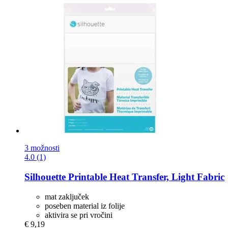
3 možnosti
4.0 (1)
Silhouette
Printable Heat Transfer, Light Fabric
mat zaključek
poseben material iz folije
aktivira se pri vročini
€ 9,19