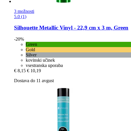
3 možnosti
5.0 (1)
Silhouette
Metallic Vinyl -​ 22,9 cm x 3 m, Green
-20%
Green
Gold
Silver
kovinski učinek
vsestranska uporaba
€ 8,15
€ 10,19
Dostava do 11 avgust