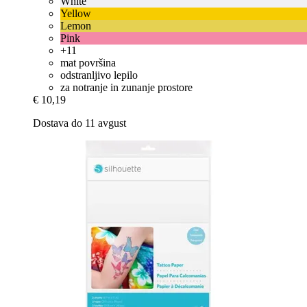
White
Yellow
Lemon
Pink
+11
mat površina
odstranljivo lepilo
za notranje in zunanje prostore
€ 10,19
Dostava do 11 avgust