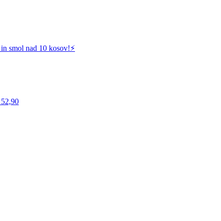
 in smol nad 10 kosov!⚡️
 52,90