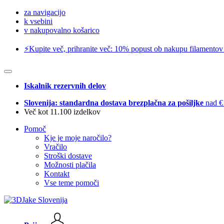
za navigacijo
k vsebini
v nakupovalno košarico
⚡️Kupite več, prihranite več: 10% popust ob nakupu filamentov
Iskalnik rezervnih delov
Slovenija: standardna dostava brezplačna za pošiljke
nad €
Več kot 11.100 izdelkov
Pomoč
Kje je moje naročilo?
Vračilo
Stroški dostave
Možnosti plačila
Kontakt
Vse teme pomoči