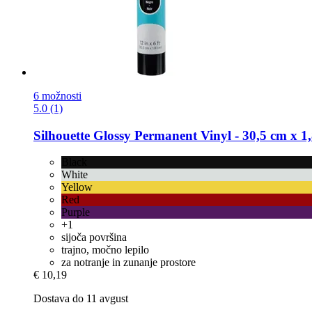
6 možnosti
5.0 (1)
Silhouette
Glossy Permanent Vinyl -​ 30,5 cm x 1
Black
White
Yellow
Red
Purple
+1
sijoča ​​površina
trajno, močno lepilo
za notranje in zunanje prostore
€ 10,19
Dostava do 11 avgust