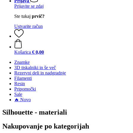
Prijava
Prijavite se zdaj
Ste tukaj
prvič?
Ustvarite račun
Košarica
€ 0,00
Znamke
3D tiskalniki in še več
Rezervni deli in nadgradnje
Filamenti
Resin
Pripomočki
Sale
🔥 Novo
Silhouette - materiali
Nakupovanje po kategorijah