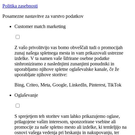
Politika zasebnosti
Posamezne nastavitve za varstvo podatkov
Customer match marketing
Z vašo privolitvijo vas bomo obveščali tudi o promocijah
zunaj našega spletnega mesta in vam prikazovali ustrezne
izdelke. V ta namen vaše šifrirane osebne podatke
sinhroniziramo z naslednjimi zunanjimi ponudniki in
uporabljamo njihove spletne oglaševalske kanale, če že
uporabljate njihove storitve:
Bing, Criteo, Meta, Google, LinkedIn, Pinterest, TikTok
Oglaševanje
S sprejetjem teh storitev vam lahko prikazujemo oglase,
prilagojene vašim interesom, sponzorirane vsebine ali
promocije za naše spletno mesto ali izdelke, ki temleljijo na
osnovi vašega vedenja pri brskanju in nakupovanju, ter