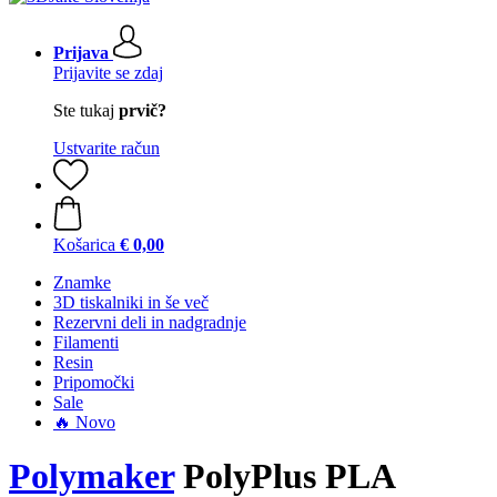
Prijava
Prijavite se zdaj
Ste tukaj
prvič?
Ustvarite račun
Košarica
€ 0,00
Znamke
3D tiskalniki in še več
Rezervni deli in nadgradnje
Filamenti
Resin
Pripomočki
Sale
🔥 Novo
Polymaker
PolyPlus PLA