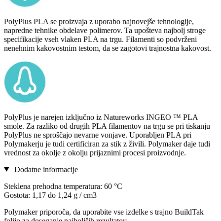
PolyPlus PLA se proizvaja z uporabo najnovejše tehnologije,
napredne tehnike obdelave polimerov. Ta upošteva najbolj stroge
specifikacije vseh vlaken PLA na trgu. Filamenti so podvrženi
nenehnim kakovostnim testom, da se zagotovi trajnostna kakovost.
PolyPlus je narejen izključno iz Natureworks INGEO ™ PLA
smole. Za razliko od drugih PLA filamentov na trgu se pri tiskanju
PolyPlus ne sproščajo nevarne vonjave. Uporabljen PLA pri
Polymakerju je tudi certificiran za stik z živili. Polymaker daje tudi
vrednost za okolje z okolju prijaznimi procesi proizvodnje.
Dodatne informacije
Steklena prehodna temperatura: 60 °C
Gostota: 1,17 do 1,24 g / cm3
Polymaker priporoča, da uporabite vse izdelke s trajno BuildTak
folijo za doseganje najboljših rezultatov.