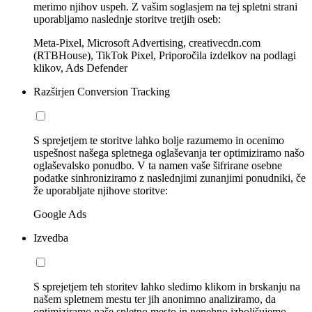
merimo njihov uspeh. Z vašim soglasjem na tej spletni strani
uporabljamo naslednje storitve tretjih oseb:
Meta-Pixel, Microsoft Advertising, creativecdn.com
(RTBHouse), TikTok Pixel, Priporočila izdelkov na podlagi
klikov, Ads Defender
Razširjen Conversion Tracking
S sprejetjem te storitve lahko bolje razumemo in ocenimo
uspešnost našega spletnega oglaševanja ter optimiziramo našo
oglaševalsko ponudbo. V ta namen vaše šifrirane osebne
podatke sinhroniziramo z naslednjimi zunanjimi ponudniki, če
že uporabljate njihove storitve:
Google Ads
Izvedba
S sprejetjem teh storitev lahko sledimo klikom in brskanju na
našem spletnem mestu ter jih anonimno analiziramo, da
optimiziramo naše spletno mesto in nenehno izboljšujemo