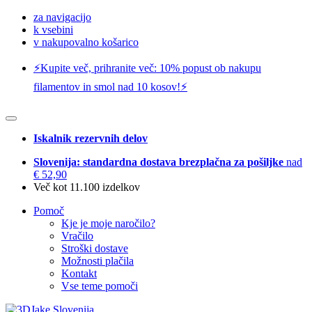
za navigacijo
k vsebini
v nakupovalno košarico
⚡️Kupite več, prihranite več: 10% popust ob nakupu
filamentov in smol nad 10 kosov!⚡️
Iskalnik rezervnih delov
Slovenija: standardna dostava brezplačna za pošiljke
nad
€ 52,90
Več kot 11.100 izdelkov
Pomoč
Kje je moje naročilo?
Vračilo
Stroški dostave
Možnosti plačila
Kontakt
Vse teme pomoči