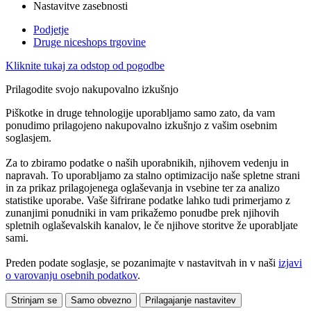
Nastavitve zasebnosti
Podjetje
Druge niceshops trgovine
Kliknite tukaj za odstop od pogodbe
Prilagodite svojo nakupovalno izkušnjo
Piškotke in druge tehnologije uporabljamo samo zato, da vam
ponudimo prilagojeno nakupovalno izkušnjo z vašim osebnim
soglasjem.
Za to zbiramo podatke o naših uporabnikih, njihovem vedenju in
napravah. To uporabljamo za stalno optimizacijo naše spletne strani
in za prikaz prilagojenega oglaševanja in vsebine ter za analizo
statistike uporabe. Vaše šifrirane podatke lahko tudi primerjamo z
zunanjimi ponudniki in vam prikažemo ponudbe prek njihovih
spletnih oglaševalskih kanalov, le če njihove storitve že uporabljate
sami.
Preden podate soglasje, se pozanimajte v nastavitvah in v naši
izjavi
o varovanju osebnih podatkov
.
Strinjam se
Samo obvezno
Prilagajanje nastavitev