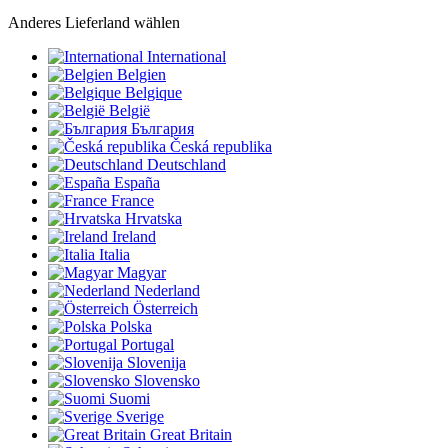
Anderes Lieferland wählen
International
Belgien
Belgique
België
България
Česká republika
Deutschland
España
France
Hrvatska
Ireland
Italia
Magyar
Nederland
Österreich
Polska
Portugal
Slovenija
Slovensko
Suomi
Sverige
Great Britain