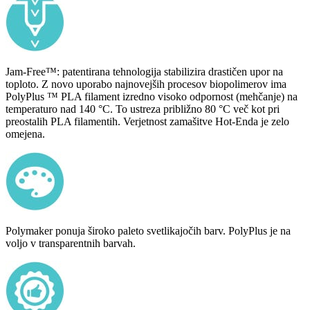
Jam-Free™: patentirana tehnologija stabilizira drastičen upor na
toploto. Z novo uporabo najnovejših procesov biopolimerov ima
PolyPlus ™ PLA filament izredno visoko odpornost (mehčanje) na
temperaturo nad 140 °C. To ustreza približno 80 °C več kot pri
preostalih PLA filamentih. Verjetnost zamašitve Hot-Enda je zelo
omejena.
Polymaker ponuja široko paleto svetlikajočih barv. PolyPlus je na
voljo v transparentnih barvah.