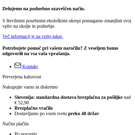
Delujemo na podnebno ozaveščen način.
S številnimi posebnimi ekološkimi ukrepi pomagamo zmanjšati svoj
vpliv na okolje in podnebje.
Več informacij je na voljo tukaj.
Potrebujete pomoč pri vašem naročilu? Z veseljem bomo
odgovorili na vsa vaša vprašanja.
Kontakt
Preverjena kakovost
Nakupujte varno in diskretno
Slovenija: standardna dostava brezplačna za pošiljke
nad
€ 52,90
Brezplačno vračilo
Dostavljamo po vsem svetu
preko 40 držav
Načini plačila
Po povzetju