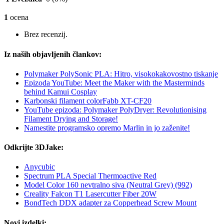
1
ocena
Brez recenzij.
Iz naših objavljenih člankov:
Polymaker PolySonic PLA: Hitro, visokokakovostno tiskanje
Epizoda YouTube: Meet the Maker with the Masterminds
behind Kamui Cosplay
Karbonski filament colorFabb XT-CF20
YouTube epizoda: Polymaker PolyDryer: Revolutionising
Filament Drying and Storage!
Namestite programsko opremo Marlin in jo zaženite!
Odkrijte 3DJake:
Anycubic
Spectrum PLA Special Thermoactive Red
Model Color 160 nevtralno siva (Neutral Grey) (992)
Creality Falcon T1 Lasercutter Fiber 20W
BondTech DDX adapter za Copperhead Screw Mount
Novi izdelki: