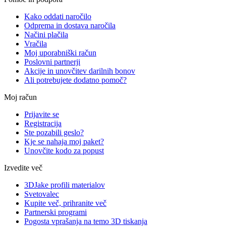
Kako oddati naročilo
Odprema in dostava naročila
Načini plačila
Vračila
Moj uporabniški račun
Poslovni partnerji
Akcije in unovčitev darilnih bonov
Ali potrebujete dodatno pomoč?
Moj račun
Prijavite se
Registracija
Ste pozabili geslo?
Kje se nahaja moj paket?
Unovčite kodo za popust
Izvedite več
3DJake profili materialov
Svetovalec
Kupite več, prihranite več
Partnerski programi
Pogosta vprašanja na temo 3D tiskanja