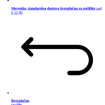
Slovenija: standardna dostava brezplačna za pošiljke
nad
€ 52,90
Brezplačno
vračilo