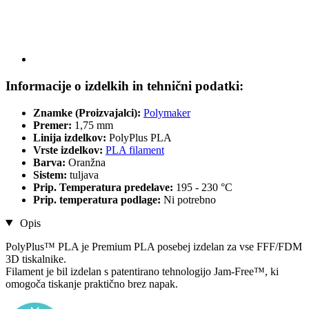
Informacije o izdelkih in tehnični podatki:
Znamke (Proizvajalci):
Polymaker
Premer:
1,75 mm
Linija izdelkov:
PolyPlus PLA
Vrste izdelkov:
PLA filament
Barva:
Oranžna
Sistem:
tuljava
Prip. Temperatura predelave:
195 - 230 °C
Prip. temperatura podlage:
Ni potrebno
Opis
PolyPlus™ PLA je Premium PLA posebej izdelan za vse FFF/FDM
3D tiskalnike.
Filament je bil izdelan s patentirano tehnologijo Jam-Free™, ki
omogoča tiskanje praktično brez napak.