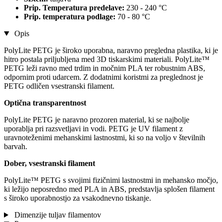
Prip. Temperatura predelave:
230 - 240 °C
Prip. temperatura podlage:
70 - 80 °C
Opis
PolyLite PETG je široko uporabna, naravno pregledna plastika, ki je
hitro postala priljubljena med 3D tiskarskimi materiali. PolyLite™
PETG leži ravno med trdim in močnim PLA ter robustnim ABS,
odpornim proti udarcem. Z dodatnimi koristmi za preglednost je
PETG odličen vsestranski filament.
Optična transparentnost
PolyLite PETG je naravno prozoren material, ki se najbolje
uporablja pri razsvetljavi in ​​vodi. PETG je UV filament z
uravnoteženimi mehanskimi lastnostmi, ki so na voljo v številnih
barvah.
Dober, vsestranski filament
PolyLite™ PETG s svojimi fizičnimi lastnostmi in mehansko močjo,
ki ležijo neposredno med PLA in ABS, predstavlja splošen filament
s široko uporabnostjo za vsakodnevno tiskanje.
Dimenzije tuljav filamentov