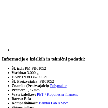
Informacije o izdelkih in tehnični podatki:
Št. izd.:
PM-PB01052
Vsebina:
3.000 g
EAN:
6938936709329
Št.-Proizvajalca:
PB01052
Znamke (Proizvajalci):
Polymaker
Premer:
1,75 mm
Vrste izdelkov:
PET / Kopoliester filament
Barva:
Bela
Kompatibilnost:
Bambu Lab AMS*
Sistem:
tuljava