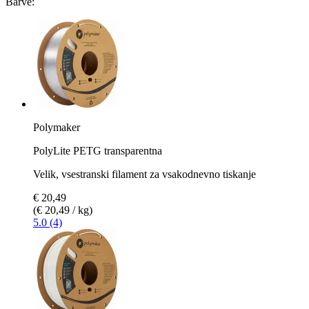
Barve:
Polymaker
PolyLite PETG transparentna
Velik, vsestranski filament za vsakodnevno tiskanje
€ 20,49
(€ 20,49 / kg)
5.0 (4)