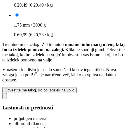
€ 20,49
(€ 20,49 / kg)
1,75 mm / 3000 g
€ 60,99
(€ 20,33 / kg)
Trenutno ni na zalogi
Žal trenutno
nimamo informacij o tem, kdaj
bo ta izdelek ponovno na zalogi.
Kliknite spodnji gumb 'Obvestite
me takoj, ko bo izdelek na voljo' in obvestili vas bomo takoj, ko bo
ta izdelek ponovno na voljo.
V našem skladišču je ostalo samo še 0 kosov tega artikla. Nova
zaloga je na poti! Če je naročeno več, lahko to vpliva na datum
dostave.
Obvestite me takoj, ko bo izdelek na voljo
Lastnosti in prednosti
priljubljen material
all-round filament