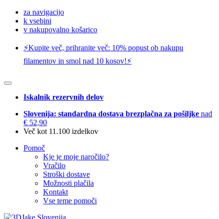
za navigacijo
k vsebini
v nakupovalno košarico
⚡️Kupite več, prihranite več: 10% popust ob nakupu
filamentov in smol nad 10 kosov!⚡️
Iskalnik rezervnih delov
Slovenija: standardna dostava brezplačna za pošiljke
nad
€ 52,90
Več kot 11.100 izdelkov
Pomoč
Kje je moje naročilo?
Vračilo
Stroški dostave
Možnosti plačila
Kontakt
Vse teme pomoči