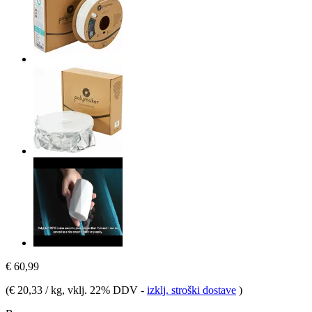
€ 60,99
(
€ 20,33 / kg
, vklj. 22% DDV
-
izklj. stroški dostave
)