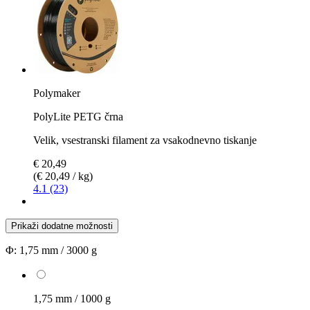
Polymaker
PolyLite PETG črna
Velik, vsestranski filament za vsakodnevno tiskanje
€ 20,49
(€ 20,49 / kg)
4.1 (23)
Prikaži dodatne možnosti
Φ:
1,75 mm / 3000 g
1,75 mm / 1000 g