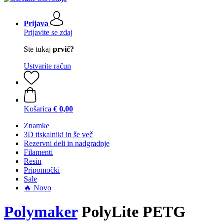
Prijava
Prijavite se zdaj
Ste tukaj
prvič?
Ustvarite račun
Košarica
€ 0,00
Znamke
3D tiskalniki in še več
Rezervni deli in nadgradnje
Filamenti
Resin
Pripomočki
Sale
🔥 Novo
Polymaker
PolyLite PETG