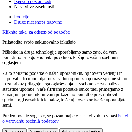
Izjava o dostopnosti
Nastavitve zasebnosti
Podjetje
Druge niceshops trgovine
Kliknite tukaj za odstop od pogodbe
Prilagodite svojo nakupovalno izkušnjo
Piškotke in druge tehnologije uporabljamo samo zato, da vam
ponudimo prilagojeno nakupovalno izkušnjo z vašim osebnim
soglasjem.
Za to zbiramo podatke o naših uporabnikih, njihovem vedenju in
napravah. To uporabljamo za stalno optimizacijo naše spletne strani
in za prikaz prilagojenega oglaševanja in vsebine ter za analizo
statistike uporabe. Vaše šifrirane podatke lahko tudi primerjamo z
zunanjimi ponudniki in vam prikažemo ponudbe prek njihovih
spletnih oglaševalskih kanalov, le če njihove storitve že uporabljate
sami.
Preden podate soglasje, se pozanimajte v nastavitvah in v naši
izjavi
o varovanju osebnih podatkov
.
Strinjam se
Samo obvezno
Prilagajanje nastavitev