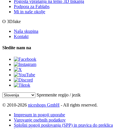
Pogosta vprašanja na temo 3D tiskanja
Podpora za Fablabs
Mi in naše okolje
O 3DJake
Naša skupina
Kontakt
Sledite nam na
Spremenite regijo / jezik
© 2010-2026
niceshops GmbH
- All rights reserved.
Impresum in pogoji uporabe
Varovanje osebnih podatkov
Splošni pogoji poslovanja (SPP) in pravica do preklica