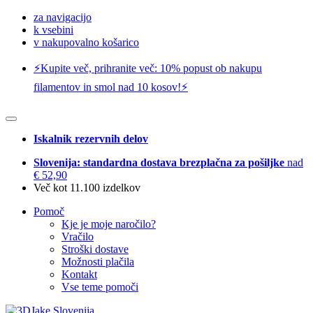
za navigacijo
k vsebini
v nakupovalno košarico
⚡️Kupite več, prihranite več: 10% popust ob nakupu
filamentov in smol nad 10 kosov!⚡️
Iskalnik rezervnih delov
Slovenija: standardna dostava brezplačna za pošiljke
nad
€ 52,90
Več kot 11.100 izdelkov
Pomoč
Kje je moje naročilo?
Vračilo
Stroški dostave
Možnosti plačila
Kontakt
Vse teme pomoči