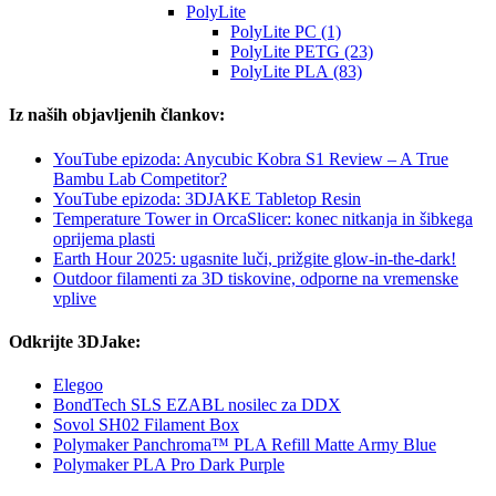
PolyLite
PolyLite PC (1)
PolyLite PETG (23)
PolyLite PLA (83)
Iz naših objavljenih člankov:
YouTube epizoda: Anycubic Kobra S1 Review – A True
Bambu Lab Competitor?
YouTube epizoda: 3DJAKE Tabletop Resin
Temperature Tower in OrcaSlicer: konec nitkanja in šibkega
oprijema plasti
Earth Hour 2025: ugasnite luči, prižgite glow-in-the-dark!
Outdoor filamenti za 3D tiskovine, odporne na vremenske
vplive
Odkrijte 3DJake:
Elegoo
BondTech SLS EZABL nosilec za DDX
Sovol SH02 Filament Box
Polymaker Panchroma™ PLA Refill Matte Army Blue
Polymaker PLA Pro Dark Purple