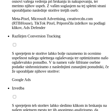
osnovi vašega vedenja pri brskanju in nakupovanju, ter
merimo njihov uspeh. Z vašim soglasjem na tej spletni strani
uporabljamo naslednje storitve tretjih oseb:
Meta-Pixel, Microsoft Advertising, creativecdn.com
(RTBHouse), TikTok Pixel, Priporočila izdelkov na podlagi
klikov, Ads Defender
Razširjen Conversion Tracking
S sprejetjem te storitve lahko bolje razumemo in ocenimo
uspešnost našega spletnega oglaševanja ter optimiziramo našo
oglaševalsko ponudbo. V ta namen vaše šifrirane osebne
podatke sinhroniziramo z naslednjimi zunanjimi ponudniki, če
že uporabljate njihove storitve:
Google Ads
Izvedba
S sprejetjem teh storitev lahko sledimo klikom in brskanju na
našem spletnem mestu ter jih anonimno analiziramo, da