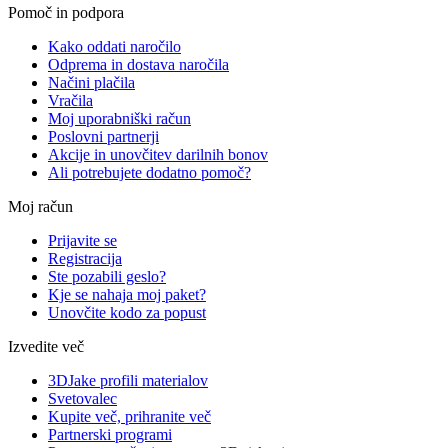
Pomoč in podpora
Kako oddati naročilo
Odprema in dostava naročila
Načini plačila
Vračila
Moj uporabniški račun
Poslovni partnerji
Akcije in unovčitev darilnih bonov
Ali potrebujete dodatno pomoč?
Moj račun
Prijavite se
Registracija
Ste pozabili geslo?
Kje se nahaja moj paket?
Unovčite kodo za popust
Izvedite več
3DJake profili materialov
Svetovalec
Kupite več, prihranite več
Partnerski programi