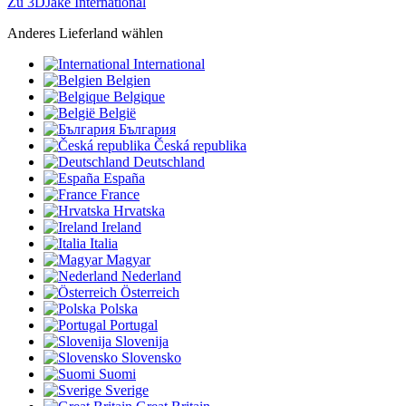
Zu 3DJake International
Anderes Lieferland wählen
International
Belgien
Belgique
België
България
Česká republika
Deutschland
España
France
Hrvatska
Ireland
Italia
Magyar
Nederland
Österreich
Polska
Portugal
Slovenija
Slovensko
Suomi
Sverige