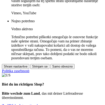
vašim soglasjem na tej spletni strani uporabljamo naslednje
storitve tretjih oseb:
Vimeo, YouTube
Nujno potrebno
Vedno aktivno
Tehnično potrebni piškotki omogočajo le osnovne funkcije
naše spletne strani. Omogočajo vam na primer zbiranje
izdelkov v vaši nakupovalni košarici ali dostop do vašega
uporabniškega računa. To pomeni, da o vas ne moremo
ničesar sklepati, prav tako dobljeni podatki ne bodo nikoli
posredovani tretjim osebam.
Shrani nastavitve
Strinjam se
Samo obvezno
Politika zasebnosti
Bist du im richtigen Shop?
Bitte wechsle zum Land
, das mit deiner Lieferadresse
übereinstimmt.