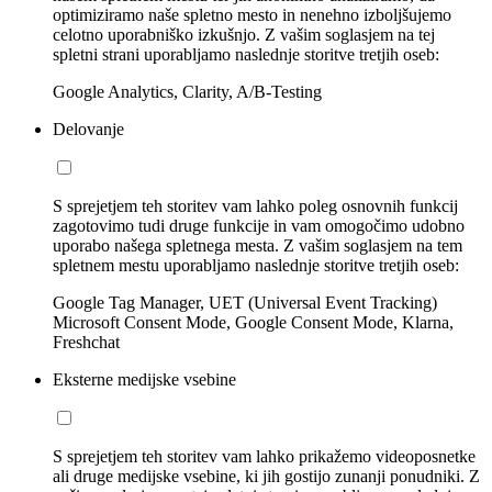
optimiziramo naše spletno mesto in nenehno izboljšujemo
celotno uporabniško izkušnjo. Z vašim soglasjem na tej
spletni strani uporabljamo naslednje storitve tretjih oseb:
Google Analytics, Clarity, A/B-Testing
Delovanje
S sprejetjem teh storitev vam lahko poleg osnovnih funkcij
zagotovimo tudi druge funkcije in vam omogočimo udobno
uporabo našega spletnega mesta. Z vašim soglasjem na tem
spletnem mestu uporabljamo naslednje storitve tretjih oseb:
Google Tag Manager, UET (Universal Event Tracking)
Microsoft Consent Mode, Google Consent Mode, Klarna,
Freshchat
Eksterne medijske vsebine
S sprejetjem teh storitev vam lahko prikažemo videoposnetke
ali druge medijske vsebine, ki jih gostijo zunanji ponudniki. Z