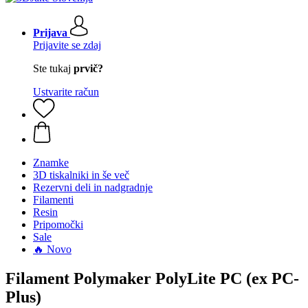
Prijava
Prijavite se zdaj
Ste tukaj
prvič?
Ustvarite račun
Znamke
3D tiskalniki in še več
Rezervni deli in nadgradnje
Filamenti
Resin
Pripomočki
Sale
🔥 Novo
Filament Polymaker PolyLite PC (ex PC-
Plus)