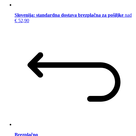
Slovenija: standardna dostava brezplačna za pošiljke
nad
€ 52,90
Brezplačno