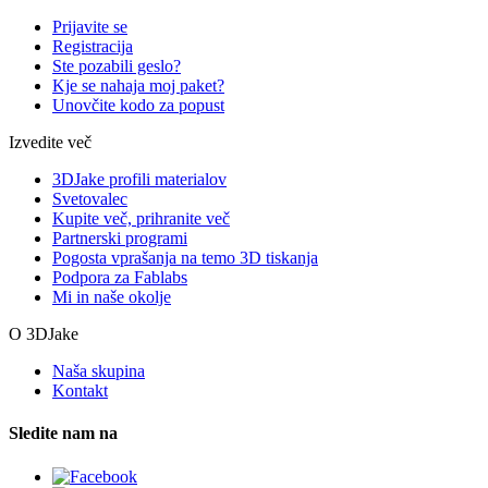
Prijavite se
Registracija
Ste pozabili geslo?
Kje se nahaja moj paket?
Unovčite kodo za popust
Izvedite več
3DJake profili materialov
Svetovalec
Kupite več, prihranite več
Partnerski programi
Pogosta vprašanja na temo 3D tiskanja
Podpora za Fablabs
Mi in naše okolje
O 3DJake
Naša skupina
Kontakt
Sledite nam na