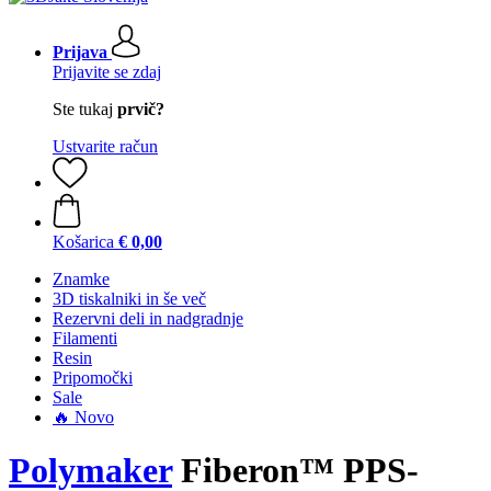
Prijava
Prijavite se zdaj
Ste tukaj
prvič?
Ustvarite račun
Košarica
€ 0,00
Znamke
3D tiskalniki in še več
Rezervni deli in nadgradnje
Filamenti
Resin
Pripomočki
Sale
🔥 Novo
Polymaker
Fiberon™ PPS-