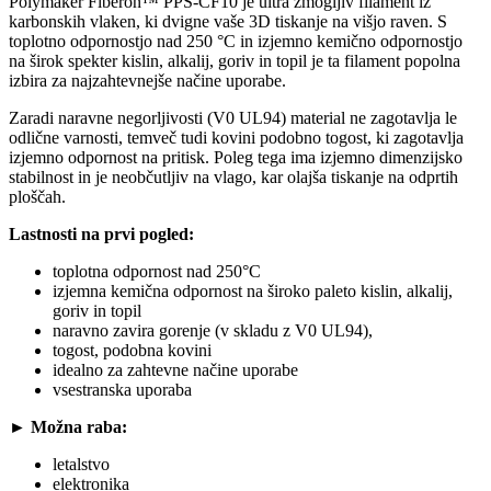
Polymaker Fiberon™ PPS-CF10 je ultra zmogljiv filament iz
karbonskih vlaken, ki dvigne vaše 3D tiskanje na višjo raven. S
toplotno odpornostjo nad 250 °C in izjemno kemično odpornostjo
na širok spekter kislin, alkalij, goriv in topil je ta filament popolna
izbira za najzahtevnejše načine uporabe.
Zaradi naravne negorljivosti (V0 UL94) material ne zagotavlja le
odlične varnosti, temveč tudi kovini podobno togost, ki zagotavlja
izjemno odpornost na pritisk. Poleg tega ima izjemno dimenzijsko
stabilnost in je neobčutljiv na vlago, kar olajša tiskanje na odprtih
ploščah.
Lastnosti na prvi pogled:
toplotna odpornost nad 250°C
izjemna kemična odpornost na široko paleto kislin, alkalij,
goriv in topil
naravno zavira gorenje (v skladu z V0 UL94),
togost, podobna kovini
idealno za zahtevne načine uporabe
vsestranska uporaba
► Možna raba:
letalstvo
elektronika