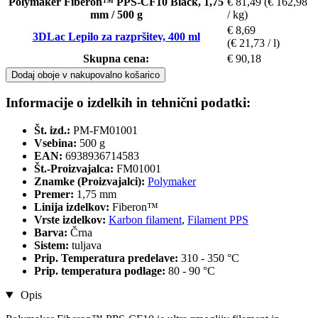
Polymaker Fiberon™ PPS-CF10 Black, 1,75
€ 81,49
(€ 162,98
mm / 500 g
/ kg)
€ 8,69
3DLac Lepilo za razpršitev, 400 ml
(€ 21,73 / l)
Skupna cena:
€ 90,18
Dodaj oboje v nakupovalno košarico
Informacije o izdelkih in tehnični podatki:
Št. izd.:
PM-FM01001
Vsebina:
500 g
EAN:
6938936714583
Št.-Proizvajalca:
FM01001
Znamke (Proizvajalci):
Polymaker
Premer:
1,75 mm
Linija izdelkov:
Fiberon™
Vrste izdelkov:
Karbon filament
,
Filament PPS
Barva:
Črna
Sistem:
tuljava
Prip. Temperatura predelave:
310 - 350 °C
Prip. temperatura podlage:
80 - 90 °C
Opis