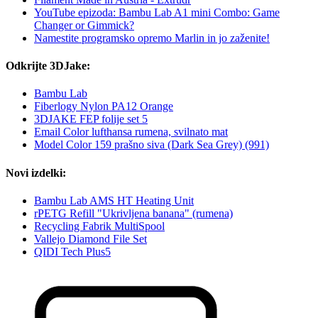
YouTube epizoda: Bambu Lab A1 mini Combo: Game
Changer or Gimmick?
Namestite programsko opremo Marlin in jo zaženite!
Odkrijte 3DJake:
Bambu Lab
Fiberlogy Nylon PA12 Orange
3DJAKE FEP folije set 5
Email Color lufthansa rumena, svilnato mat
Model Color 159 prašno siva (Dark Sea Grey) (991)
Novi izdelki:
Bambu Lab AMS HT Heating Unit
rPETG Refill "Ukrivljena banana" (rumena)
Recycling Fabrik MultiSpool
Vallejo Diamond File Set
QIDI Tech Plus5