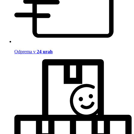
Odprema v
24 urah