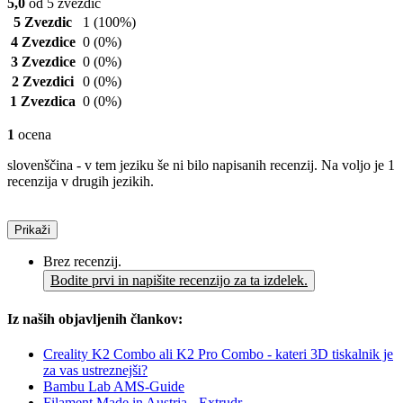
5,0
od 5 zvezdic
5 Zvezdic
1
(100%)
4 Zvezdice
0
(0%)
3 Zvezdice
0
(0%)
2 Zvezdici
0
(0%)
1 Zvezdica
0
(0%)
1
ocena
slovenščina - v tem jeziku še ni bilo napisanih recenzij. Na voljo je 1
recenzija v drugih jezikih.
Prikaži
Brez recenzij.
Bodite prvi in napišite recenzijo za ta izdelek.
Iz naših objavljenih člankov:
Creality K2 Combo ali K2 Pro Combo - kateri 3D tiskalnik je
za vas ustreznejši?
Bambu Lab AMS-Guide
Filament Made in Austria - Extrudr