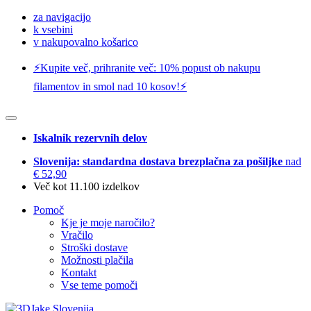
za navigacijo
k vsebini
v nakupovalno košarico
⚡️Kupite več, prihranite več: 10% popust ob nakupu
filamentov in smol nad 10 kosov!⚡️
Iskalnik rezervnih delov
Slovenija: standardna dostava brezplačna za pošiljke
nad
€ 52,90
Več kot 11.100 izdelkov
Pomoč
Kje je moje naročilo?
Vračilo
Stroški dostave
Možnosti plačila
Kontakt
Vse teme pomoči