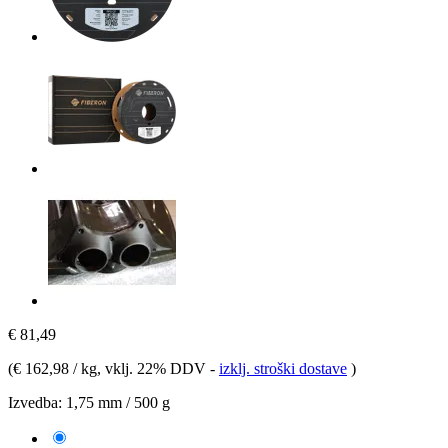
€ 81,49
(
€ 162,98 / kg
, vklj. 22% DDV
-
izklj. stroški dostave
)
Izvedba:
1,75 mm / 500 g