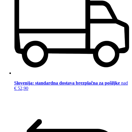
Slovenija: standardna dostava brezplačna za pošiljke
nad
€ 52,90