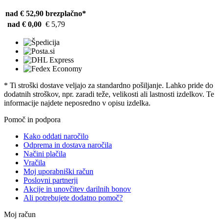
nad € 52,90
brezplačno*
nad € 0,00
€ 5,79
* Ti stroški dostave veljajo za standardno pošiljanje. Lahko pride do
dodatnih stroškov, npr. zaradi teže, velikosti ali lastnosti izdelkov. Te
informacije najdete neposredno v opisu izdelka.
Pomoč in podpora
Kako oddati naročilo
Odprema in dostava naročila
Načini plačila
Vračila
Moj uporabniški račun
Poslovni partnerji
Akcije in unovčitev darilnih bonov
Ali potrebujete dodatno pomoč?
Moj račun