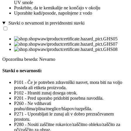
UV smole
Poskrbite, da te kemikalije ne končajo v okolju
Uporabite kadi/posode, napolnjene z vodo
Stavki o nevarnosti in previdnostni stavki
Opozorilna beseda: Nevarno
Stavki o nevarnosti:
P101 - Če je potreben zdravniški nasvet, mora biti na voljo
posoda ali etiketa proizvoda.
P102 - Hraniti zunaj dosega otrok.
P201 - Pred uporabo pridobiti posebna navodila.
P260 - Ne vdihavati
prahu/dima/plina/meglice/hlapov/razpršila.
P271 - Uporabljati le zunaj ali v dobro prezračevanem
prostoru.
P280 - Nositi zaščitne rokavice/zaščitno obleko/zaščito za
oči/zaščito za obraz.