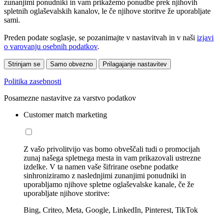
zunanjimi ponudniki in vam prikažemo ponudbe prek njihovih
spletnih oglaševalskih kanalov, le če njihove storitve že uporabljate
sami.
Preden podate soglasje, se pozanimajte v nastavitvah in v naši
izjavi
o varovanju osebnih podatkov
.
Strinjam se
Samo obvezno
Prilagajanje nastavitev
Politika zasebnosti
Posamezne nastavitve za varstvo podatkov
Customer match marketing
Z vašo privolitvijo vas bomo obveščali tudi o promocijah
zunaj našega spletnega mesta in vam prikazovali ustrezne
izdelke. V ta namen vaše šifrirane osebne podatke
sinhroniziramo z naslednjimi zunanjimi ponudniki in
uporabljamo njihove spletne oglaševalske kanale, če že
uporabljate njihove storitve:
Bing, Criteo, Meta, Google, LinkedIn, Pinterest, TikTok