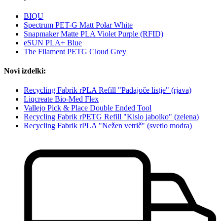
BIQU
Spectrum PET-G Matt Polar White
Snapmaker Matte PLA Violet Purple (RFID)
eSUN PLA+ Blue
The Filament PETG Cloud Grey
Novi izdelki:
Recycling Fabrik rPLA Refill "Padajoče listje" (rjava)
Liqcreate Bio-Med Flex
Vallejo Pick & Place Double Ended Tool
Recycling Fabrik rPETG Refill "Kislo jabolko" (zelena)
Recycling Fabrik rPLA "Nežen vetrič" (svetlo modra)