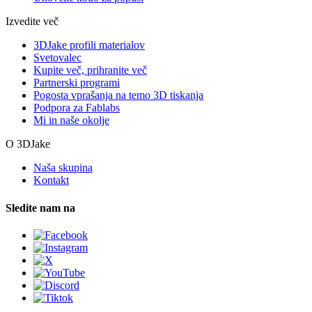
Izvedite več
3DJake profili materialov
Svetovalec
Kupite več, prihranite več
Partnerski programi
Pogosta vprašanja na temo 3D tiskanja
Podpora za Fablabs
Mi in naše okolje
O 3DJake
Naša skupina
Kontakt
Sledite nam na