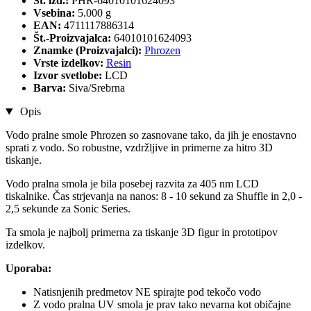
Št. izd.:
PHR-64010101624093
Vsebina:
5.000 g
EAN:
4711117886314
Št.-Proizvajalca:
64010101624093
Znamke (Proizvajalci):
Phrozen
Vrste izdelkov:
Resin
Izvor svetlobe:
LCD
Barva:
Siva/Srebrna
Opis
Vodo pralne smole Phrozen so zasnovane tako, da jih je enostavno
sprati z vodo. So robustne, vzdržljive in primerne za hitro 3D
tiskanje.
Vodo pralna smola je bila posebej razvita za 405 nm LCD
tiskalnike. Čas strjevanja na nanos: 8 - 10 sekund za Shuffle in 2,0 -
2,5 sekunde za Sonic Series.
Ta smola je najbolj primerna za tiskanje 3D figur in prototipov
izdelkov.
Uporaba:
Natisnjenih predmetov NE spirajte pod tekočo vodo
Z vodo pralna UV smola je prav tako nevarna kot običajne