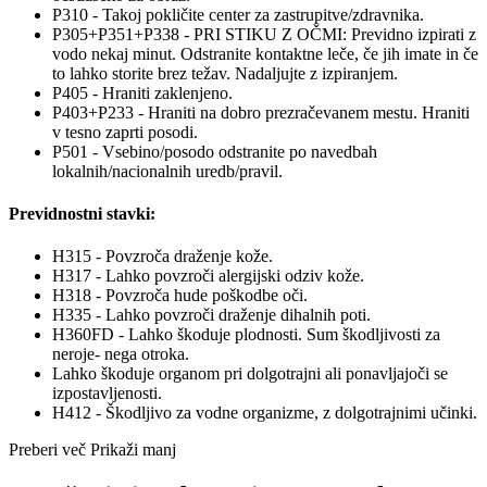
P310 - Takoj pokličite center za zastrupitve/zdravnika.
P305+P351+P338 - PRI STIKU Z OČMI: Previdno izpirati z
vodo nekaj minut. Odstranite kontaktne leče, če jih imate in če
to lahko storite brez težav. Nadaljujte z izpiranjem.
P405 - Hraniti zaklenjeno.
P403+P233 - Hraniti na dobro prezračevanem mestu. Hraniti
v tesno zaprti posodi.
P501 - Vsebino/posodo odstranite po navedbah
lokalnih/nacionalnih uredb/pravil.
Previdnostni stavki:
H315 - Povzroča draženje kože.
H317 - Lahko povzroči alergijski odziv kože.
H318 - Povzroča hude poškodbe oči.
H335 - Lahko povzroči draženje dihalnih poti.
H360FD - Lahko škoduje plodnosti. Sum škodljivosti za
neroje- nega otroka.
Lahko škoduje organom pri dolgotrajni ali ponavljajoči se
izpostavljenosti.
H412 - Škodljivo za vodne organizme, z dolgotrajnimi učinki.
Preberi več
Prikaži manj