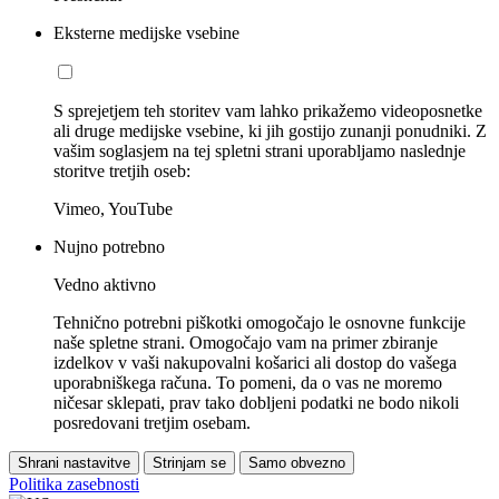
Eksterne medijske vsebine
S sprejetjem teh storitev vam lahko prikažemo videoposnetke
ali druge medijske vsebine, ki jih gostijo zunanji ponudniki. Z
vašim soglasjem na tej spletni strani uporabljamo naslednje
storitve tretjih oseb:
Vimeo, YouTube
Nujno potrebno
Vedno aktivno
Tehnično potrebni piškotki omogočajo le osnovne funkcije
naše spletne strani. Omogočajo vam na primer zbiranje
izdelkov v vaši nakupovalni košarici ali dostop do vašega
uporabniškega računa. To pomeni, da o vas ne moremo
ničesar sklepati, prav tako dobljeni podatki ne bodo nikoli
posredovani tretjim osebam.
Shrani nastavitve
Strinjam se
Samo obvezno
Politika zasebnosti