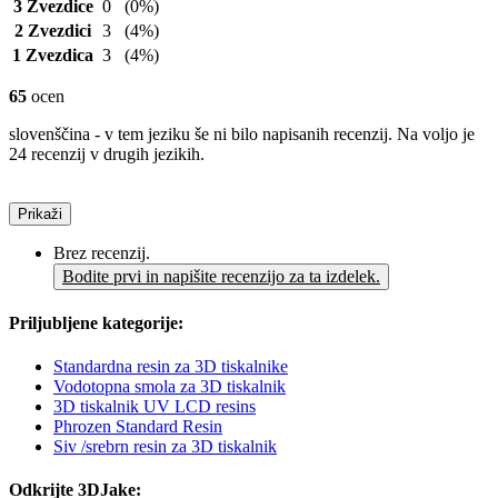
3 Zvezdice
0
(0%)
2 Zvezdici
3
(4%)
1 Zvezdica
3
(4%)
65
ocen
slovenščina - v tem jeziku še ni bilo napisanih recenzij. Na voljo je
24 recenzij v drugih jezikih.
Prikaži
Brez recenzij.
Bodite prvi in napišite recenzijo za ta izdelek.
Priljubljene kategorije:
Standardna resin za 3D tiskalnike
Vodotopna smola za 3D tiskalnik
3D tiskalnik UV LCD resins
Phrozen Standard Resin
Siv /srebrn resin za 3D tiskalnik
Odkrijte 3DJake: