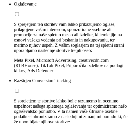
Oglaševanje
S sprejetjem teh storitev vam lahko prikazujemo oglase,
prilagojene vašim interesom, sponzorirane vsebine ali
promocije za naše spletno mesto ali izdelke, ki temleljijo na
osnovi vašega vedenja pri brskanju in nakupovanju, ter
merimo njihov uspeh. Z vašim soglasjem na tej spletni strani
uporabljamo naslednje storitve tretjih oseb:
Meta-Pixel, Microsoft Advertising, creativecdn.com
(RTBHouse), TikTok Pixel, Priporočila izdelkov na podlagi
klikov, Ads Defender
Razširjen Conversion Tracking
S sprejetjem te storitve lahko bolje razumemo in ocenimo
uspešnost našega spletnega oglaševanja ter optimiziramo našo
oglaševalsko ponudbo. V ta namen vaše šifrirane osebne
podatke sinhroniziramo z naslednjimi zunanjimi ponudniki, če
že uporabljate njihove storitve: