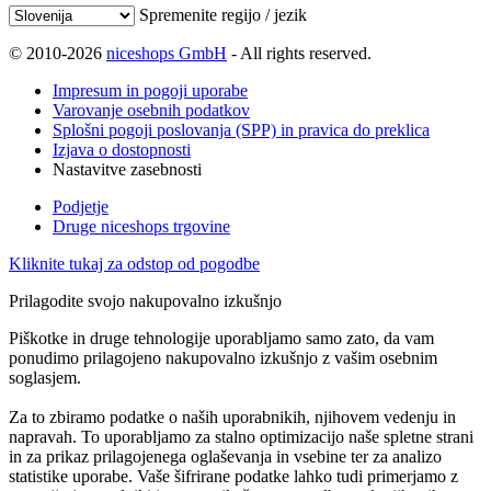
Spremenite regijo / jezik
© 2010-2026
niceshops GmbH
- All rights reserved.
Impresum in pogoji uporabe
Varovanje osebnih podatkov
Splošni pogoji poslovanja (SPP) in pravica do preklica
Izjava o dostopnosti
Nastavitve zasebnosti
Podjetje
Druge niceshops trgovine
Kliknite tukaj za odstop od pogodbe
Prilagodite svojo nakupovalno izkušnjo
Piškotke in druge tehnologije uporabljamo samo zato, da vam
ponudimo prilagojeno nakupovalno izkušnjo z vašim osebnim
soglasjem.
Za to zbiramo podatke o naših uporabnikih, njihovem vedenju in
napravah. To uporabljamo za stalno optimizacijo naše spletne strani
in za prikaz prilagojenega oglaševanja in vsebine ter za analizo
statistike uporabe. Vaše šifrirane podatke lahko tudi primerjamo z