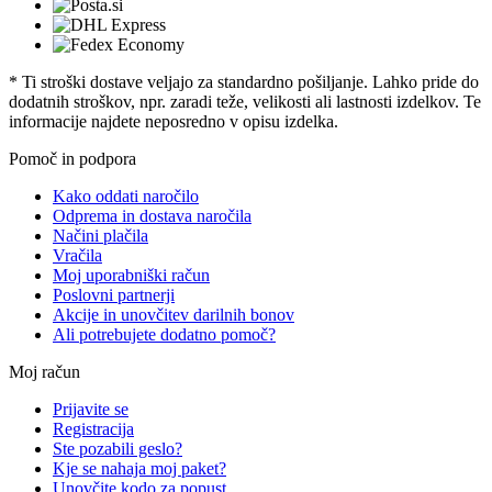
* Ti stroški dostave veljajo za standardno pošiljanje. Lahko pride do
dodatnih stroškov, npr. zaradi teže, velikosti ali lastnosti izdelkov. Te
informacije najdete neposredno v opisu izdelka.
Pomoč in podpora
Kako oddati naročilo
Odprema in dostava naročila
Načini plačila
Vračila
Moj uporabniški račun
Poslovni partnerji
Akcije in unovčitev darilnih bonov
Ali potrebujete dodatno pomoč?
Moj račun
Prijavite se
Registracija
Ste pozabili geslo?
Kje se nahaja moj paket?
Unovčite kodo za popust