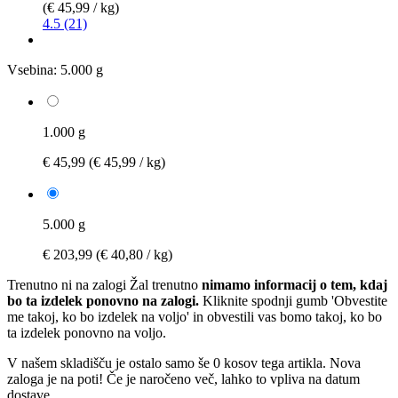
(€ 45,99 / kg)
4.5 (21)
Vsebina:
5.000 g
1.000 g
€ 45,99
(€ 45,99 / kg)
5.000 g
€ 203,99
(€ 40,80 / kg)
Trenutno ni na zalogi
Žal trenutno
nimamo informacij o tem, kdaj
bo ta izdelek ponovno na zalogi.
Kliknite spodnji gumb 'Obvestite
me takoj, ko bo izdelek na voljo' in obvestili vas bomo takoj, ko bo
ta izdelek ponovno na voljo.
V našem skladišču je ostalo samo še 0 kosov tega artikla. Nova
zaloga je na poti! Če je naročeno več, lahko to vpliva na datum
dostave.