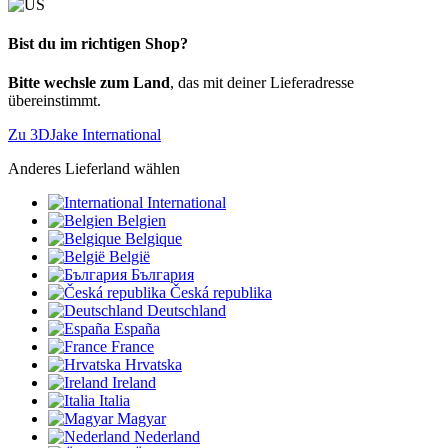
Bist du im richtigen Shop?
Bitte wechsle zum Land
, das mit deiner Lieferadresse
übereinstimmt.
Zu 3DJake International
Anderes Lieferland wählen
International
Belgien
Belgique
België
България
Česká republika
Deutschland
España
France
Hrvatska
Ireland
Italia
Magyar
Nederland