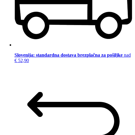
Slovenija: standardna dostava brezplačna za pošiljke
nad
€ 52,90