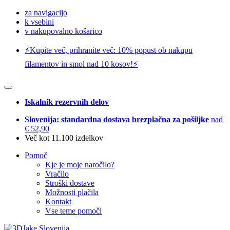
za navigacijo
k vsebini
v nakupovalno košarico
⚡️Kupite več, prihranite več: 10% popust ob nakupu
filamentov in smol nad 10 kosov!⚡️
Iskalnik rezervnih delov
Slovenija: standardna dostava brezplačna za pošiljke
nad
€ 52,90
Več kot 11.100 izdelkov
Pomoč
Kje je moje naročilo?
Vračilo
Stroški dostave
Možnosti plačila
Kontakt
Vse teme pomoči