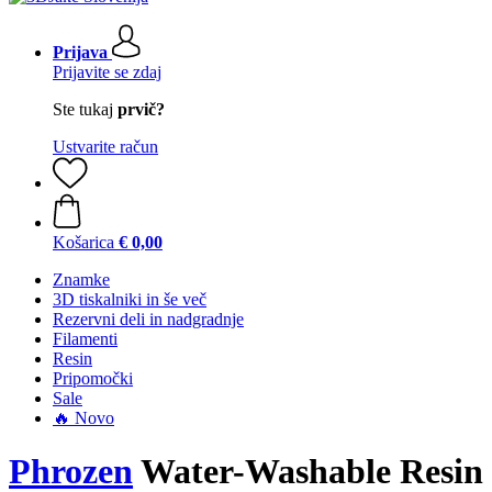
Prijava
Prijavite se zdaj
Ste tukaj
prvič?
Ustvarite račun
Košarica
€ 0,00
Znamke
3D tiskalniki in še več
Rezervni deli in nadgradnje
Filamenti
Resin
Pripomočki
Sale
🔥 Novo
Phrozen
Water-Washable Resin