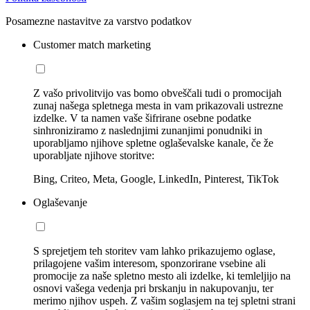
Posamezne nastavitve za varstvo podatkov
Customer match marketing
Z vašo privolitvijo vas bomo obveščali tudi o promocijah
zunaj našega spletnega mesta in vam prikazovali ustrezne
izdelke. V ta namen vaše šifrirane osebne podatke
sinhroniziramo z naslednjimi zunanjimi ponudniki in
uporabljamo njihove spletne oglaševalske kanale, če že
uporabljate njihove storitve:
Bing, Criteo, Meta, Google, LinkedIn, Pinterest, TikTok
Oglaševanje
S sprejetjem teh storitev vam lahko prikazujemo oglase,
prilagojene vašim interesom, sponzorirane vsebine ali
promocije za naše spletno mesto ali izdelke, ki temleljijo na
osnovi vašega vedenja pri brskanju in nakupovanju, ter
merimo njihov uspeh. Z vašim soglasjem na tej spletni strani