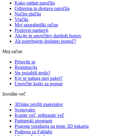
Kako oddati naročilo
Odprema in dostava naročila
Načini plačila
Vračila
Moj uporabniški račun
Poslovni partnerji
Akcije in unovčitev darilnih bonov
Ali potrebujete dodatno pomoč?
Moj račun
Prijavite se
Registracija
Ste pozabili geslo?
Kje se nahaja moj paket?
Unovčite kodo za popust
Izvedite več
3DJake profili materialov
Svetovalec
Kupite več, prihranite več
Partnerski programi
Pogosta vprašanja na temo 3D tiskanja
Podpora za Fablabs