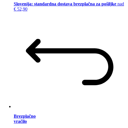
Slovenija: standardna dostava brezplačna za pošiljke
nad
€ 52,90
Brezplačno
vračilo