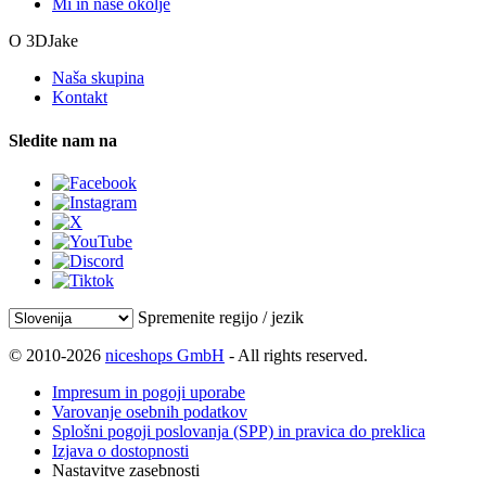
Mi in naše okolje
O 3DJake
Naša skupina
Kontakt
Sledite nam na
Spremenite regijo / jezik
© 2010-2026
niceshops GmbH
- All rights reserved.
Impresum in pogoji uporabe
Varovanje osebnih podatkov
Splošni pogoji poslovanja (SPP) in pravica do preklica
Izjava o dostopnosti
Nastavitve zasebnosti