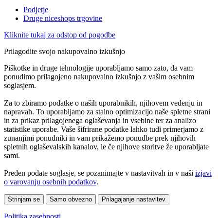
Podjetje
Druge niceshops trgovine
Kliknite tukaj za odstop od pogodbe
Prilagodite svojo nakupovalno izkušnjo
Piškotke in druge tehnologije uporabljamo samo zato, da vam
ponudimo prilagojeno nakupovalno izkušnjo z vašim osebnim
soglasjem.
Za to zbiramo podatke o naših uporabnikih, njihovem vedenju in
napravah. To uporabljamo za stalno optimizacijo naše spletne strani
in za prikaz prilagojenega oglaševanja in vsebine ter za analizo
statistike uporabe. Vaše šifrirane podatke lahko tudi primerjamo z
zunanjimi ponudniki in vam prikažemo ponudbe prek njihovih
spletnih oglaševalskih kanalov, le če njihove storitve že uporabljate
sami.
Preden podate soglasje, se pozanimajte v nastavitvah in v naši
izjavi
o varovanju osebnih podatkov
.
Strinjam se
Samo obvezno
Prilagajanje nastavitev
Politika zasebnosti