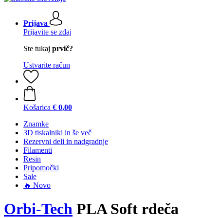
Prijava
Prijavite se zdaj
Ste tukaj
prvič?
Ustvarite račun
Košarica
€ 0,00
Znamke
3D tiskalniki in še več
Rezervni deli in nadgradnje
Filamenti
Resin
Pripomočki
Sale
🔥 Novo
Orbi-Tech
PLA Soft rdeča