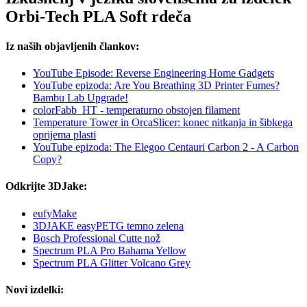
Orbi-Tech PLA Soft rdeča
Iz naših objavljenih člankov:
YouTube Episode: Reverse Engineering Home Gadgets
YouTube epizoda: Are You Breathing 3D Printer Fumes?
Bambu Lab Upgrade!
colorFabb_HT - temperaturno obstojen filament
Temperature Tower in OrcaSlicer: konec nitkanja in šibkega
oprijema plasti
YouTube epizoda: The Elegoo Centauri Carbon 2 - A Carbon
Copy?
Odkrijte 3DJake:
eufyMake
3DJAKE easyPETG temno zelena
Bosch Professional Cutte nož
Spectrum PLA Pro Bahama Yellow
Spectrum PLA Glitter Volcano Grey
Novi izdelki: