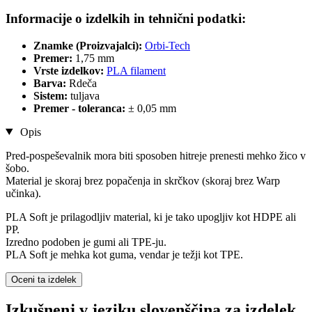
Informacije o izdelkih in tehnični podatki:
Znamke (Proizvajalci):
Orbi-Tech
Premer:
1,75 mm
Vrste izdelkov:
PLA filament
Barva:
Rdeča
Sistem:
tuljava
Premer - toleranca:
± 0,05 mm
Opis
Pred-pospeševalnik mora biti sposoben hitreje prenesti mehko žico v
šobo.
Material je skoraj brez popačenja in skrčkov (skoraj brez Warp
učinka).
PLA Soft je prilagodljiv material, ki je tako upogljiv kot HDPE ali
PP.
Izredno podoben je gumi ali TPE-ju.
PLA Soft je mehka kot guma, vendar je težji kot TPE.
Oceni ta izdelek
Izkušnenj v jeziku slovenščina za izdelek