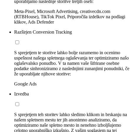
uporabljamo naslednje storitve tretjih oseb:
Meta-Pixel, Microsoft Advertising, creativecdn.com
(RTBHouse), TikTok Pixel, Priporočila izdelkov na podlagi
klikov, Ads Defender
Razširjen Conversion Tracking
S sprejetjem te storitve lahko bolje razumemo in ocenimo
uspešnost našega spletnega oglaševanja ter optimiziramo našo
oglaševalsko ponudbo. V ta namen vaše šifrirane osebne
podatke sinhroniziramo z naslednjimi zunanjimi ponudniki, če
že uporabljate njihove storitve:
Google Ads
Izvedba
S sprejetjem teh storitev lahko sledimo klikom in brskanju na
našem spletnem mestu ter jih anonimno analiziramo, da
optimiziramo naše spletno mesto in nenehno izboljšujemo
celotno uporabniško izkušnjo. Z vašim soglasjem na tej