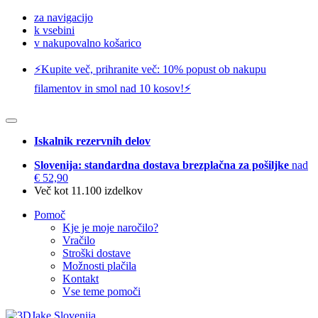
za navigacijo
k vsebini
v nakupovalno košarico
⚡️Kupite več, prihranite več: 10% popust ob nakupu
filamentov in smol nad 10 kosov!⚡️
Iskalnik rezervnih delov
Slovenija: standardna dostava brezplačna za pošiljke
nad
€ 52,90
Več kot 11.100 izdelkov
Pomoč
Kje je moje naročilo?
Vračilo
Stroški dostave
Možnosti plačila
Kontakt
Vse teme pomoči