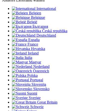
Anderes Lieferland wählen
International
Belgien
Belgique
België
България
Česká republika
Deutschland
España
France
Hrvatska
Ireland
Italia
Magyar
Nederland
Österreich
Polska
Portugal
Slovenija
Slovensko
Suomi
Sverige
Great Britain
Schweiz