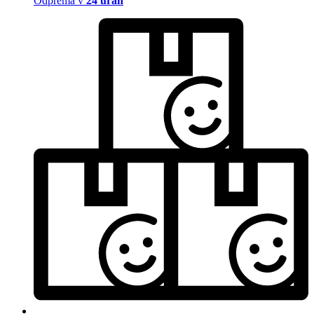
Odprema v
24 urah