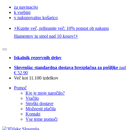
za navigacijo
k vsebini
v nakupovalno košarico
⚡️Kupite več, prihranite več: 10% popust ob nakupu
filamentov in smol nad 10 kosov!⚡️
Iskalnik rezervnih delov
Slovenija: standardna dostava brezplačna za pošiljke
nad
€ 52,90
Več kot 11.100 izdelkov
Pomoč
Kje je moje naročilo?
Vračilo
Stroški dostave
Možnosti plačila
Kontakt
Vse teme pomoči