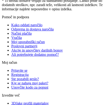
* Ti stroški dostave veljajo za standardno pošiljanje. Lahko pride do
dodatnih stroškov, npr. zaradi teže, velikosti ali lastnosti izdelkov. Te
informacije najdete neposredno v opisu izdelka.
Pomoč in podpora
Kako oddati naročilo
Odprema in dostava naročila
Načini plačila
Vračila
Moj uporabniški račun
Poslovni partnerji
Akcije in unovčitev darilnih bonov
Ali potrebujete dodatno pomoč?
Moj račun
Prijavite se
Registracija
Ste pozabili geslo?
Kje se nahaja moj paket?
Unovčite kodo za popust
Izvedite več
3DJake profili materialov