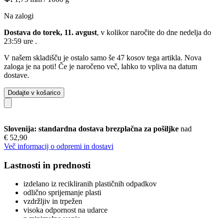
Na zalogi
Dostava do torek, 11. avgust
, v kolikor naročite do dne
nedelja do
23:59 ure
.
V našem skladišču je ostalo samo še 47 kosov tega artikla. Nova
zaloga je na poti! Če je naročeno več, lahko to vpliva na datum
dostave.
Dodajte v košarico
Slovenija: standardna dostava brezplačna za pošiljke
nad
€ 52,90
Več informacij o odpremi in dostavi
Lastnosti in prednosti
izdelano iz recikliranih plastičnih odpadkov
odlično sprijemanje plasti
vzdržljiv in trpežen
visoka odpornost na udarce