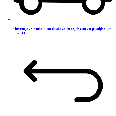
Slovenija: standardna dostava brezplačna za pošiljke
nad
€ 52,90