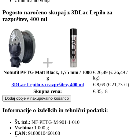
z minimalno vonja
Pogosto naročeno skupaj z 3DLac Lepilo za
razpršitev, 400 ml
Nobufil PETG Matt Black, 1,75 mm / 1000
€ 26,49
(€ 26,49 /
g
kg)
3DLac Lepilo za razpršitev, 400 ml
€ 8,69
(€ 21,73 / l)
Skupna cena:
€ 35,18
Dodaj oboje v nakupovalno košarico
Informacije o izdelkih in tehnični podatki:
Št. izd.:
NF-PETG-M-901-1-010
Vsebina:
1.000 g
EAN:
9180010460108