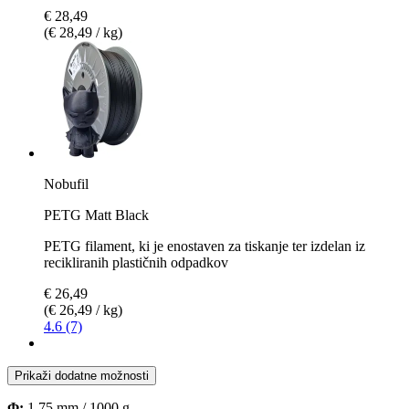
€ 28,49
(€ 28,49 / kg)
Nobufil
PETG Matt Black
PETG filament, ki je enostaven za tiskanje ter izdelan iz
recikliranih plastičnih odpadkov
€ 26,49
(€ 26,49 / kg)
4.6 (7)
Prikaži dodatne možnosti
Φ:
1,75 mm / 1000 g