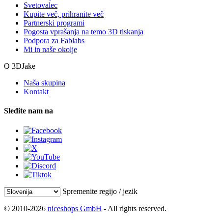
Svetovalec
Kupite več, prihranite več
Partnerski programi
Pogosta vprašanja na temo 3D tiskanja
Podpora za Fablabs
Mi in naše okolje
O 3DJake
Naša skupina
Kontakt
Sledite nam na
Spremenite regijo / jezik
© 2010-2026
niceshops GmbH
- All rights reserved.