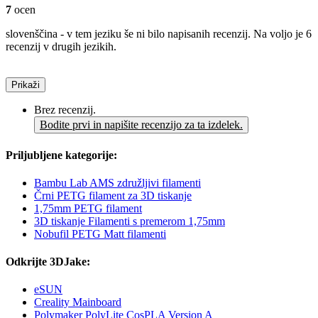
7
ocen
slovenščina - v tem jeziku še ni bilo napisanih recenzij. Na voljo je 6
recenzij v drugih jezikih.
Prikaži
Brez recenzij.
Bodite prvi in napišite recenzijo za ta izdelek.
Priljubljene kategorije:
Bambu Lab AMS združljivi filamenti
Črni PETG filament za 3D tiskanje
1,75mm PETG filament
3D tiskanje Filamenti s premerom 1,75mm
Nobufil PETG Matt filamenti
Odkrijte 3DJake:
eSUN
Creality Mainboard
Polymaker PolyLite CosPLA Version A