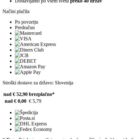
Dostavljamo po vsem svetu
preko 40 držav
Načini plačila
Po povzetju
Predračun
Stroški dostave za državo: Slovenija
nad € 52,90
brezplačno*
nad € 0,00
€ 5,79