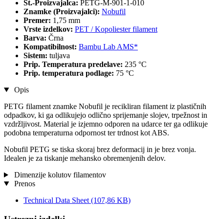
Št.-Proizvajalca:
PETG-M-901-1-010
Znamke (Proizvajalci):
Nobufil
Premer:
1,75 mm
Vrste izdelkov:
PET / Kopoliester filament
Barva:
Črna
Kompatibilnost:
Bambu Lab AMS*
Sistem:
tuljava
Prip. Temperatura predelave:
235 °C
Prip. temperatura podlage:
75 °C
Opis
PETG filament znamke Nobufil je recikliran filament iz plastičnih
odpadkov, ki ga odlikujejo odlično sprijemanje slojev, trpežnost in
vzdržljivost. Material je izjemno odporen na udarce ter ga odlikuje
podobna temperaturna odpornost ter trdnost kot ABS.
Nobufil PETG se tiska skoraj brez deformacij in je brez vonja.
Idealen je za tiskanje mehansko obremenjenih delov.
Dimenzije kolutov filamentov
Prenos
Technical Data Sheet
(107,86 KB)