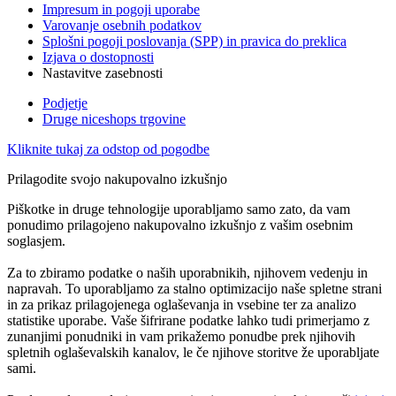
Impresum in pogoji uporabe
Varovanje osebnih podatkov
Splošni pogoji poslovanja (SPP) in pravica do preklica
Izjava o dostopnosti
Nastavitve zasebnosti
Podjetje
Druge niceshops trgovine
Kliknite tukaj za odstop od pogodbe
Prilagodite svojo nakupovalno izkušnjo
Piškotke in druge tehnologije uporabljamo samo zato, da vam
ponudimo prilagojeno nakupovalno izkušnjo z vašim osebnim
soglasjem.
Za to zbiramo podatke o naših uporabnikih, njihovem vedenju in
napravah. To uporabljamo za stalno optimizacijo naše spletne strani
in za prikaz prilagojenega oglaševanja in vsebine ter za analizo
statistike uporabe. Vaše šifrirane podatke lahko tudi primerjamo z
zunanjimi ponudniki in vam prikažemo ponudbe prek njihovih
spletnih oglaševalskih kanalov, le če njihove storitve že uporabljate
sami.