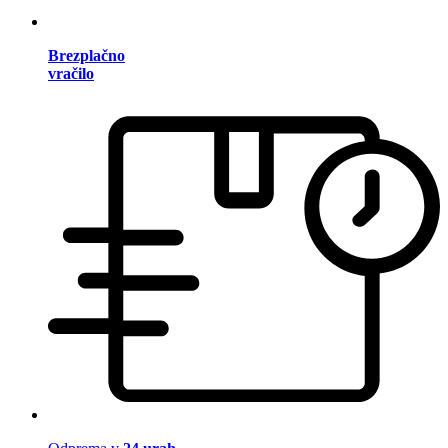
Brezplačno
vračilo