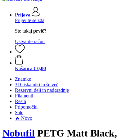
Prijava
Prijavite se zdaj
Ste tukaj
prvič?
Ustvarite račun
Košarica
€ 0,00
Znamke
3D tiskalniki in še več
Rezervni deli in nadgradnje
Filamenti
Resin
Pripomočki
Sale
🔥 Novo
Nobufil
PETG Matt Black,