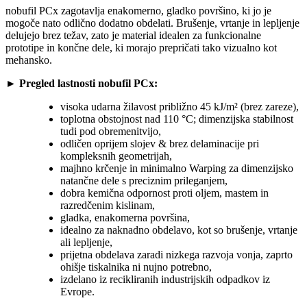
nobufil PCx zagotavlja enakomerno, gladko površino, ki jo je
mogoče nato odlično dodatno obdelati. Brušenje, vrtanje in lepljenje
delujejo brez težav, zato je material idealen za funkcionalne
prototipe in končne dele, ki morajo prepričati tako vizualno kot
mehansko.
► Pregled lastnosti nobufil PCx:
visoka udarna žilavost približno 45 kJ/m² (brez zareze),
toplotna obstojnost nad 110 °C; dimenzijska stabilnost
tudi pod obremenitvijo,
odličen oprijem slojev & brez delaminacije pri
kompleksnih geometrijah,
majhno krčenje in minimalno Warping za dimenzijsko
natančne dele s preciznim prileganjem,
dobra kemična odpornost proti oljem, mastem in
razredčenim kislinam,
gladka, enakomerna površina,
idealno za naknadno obdelavo, kot so brušenje, vrtanje
ali lepljenje,
prijetna obdelava zaradi nizkega razvoja vonja, zaprto
ohišje tiskalnika ni nujno potrebno,
izdelano iz recikliranih industrijskih odpadkov iz
Evrope.