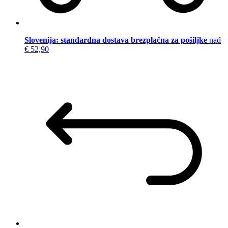
Slovenija: standardna dostava brezplačna za pošiljke
nad
€ 52,90