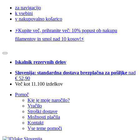
za navigacijo
k vsebini
v nakupovalno košarico
⚡️Kupite več, prihranite več: 10% popust ob nakupu
filamentov in smol nad 10 kosov!⚡️
Iskalnik rezervnih delov
Slovenija: standardna dostava brezplačna za pošiljke
nad
€ 52,90
Več kot 11.100 izdelkov
Pomoč
Kje je moje naročilo?
Vračilo
Stroški dostave
Možnosti plačila
Kontakt
Vse teme pomoči