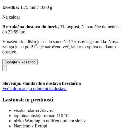
Izvedba:
1,75 mm / 1000 g
Na zalogi
Brezplačna dostava do torek, 11. avgust
, če naročite do
nedelja
do 23:59 ure
.
V našem skladišču je ostalo samo še 17 kosov tega artikla. Nova
zaloga je na poti! Če je naročeno več, lahko to vpliva na datum
dostave.
Dodajte v košarico
Slovenija: standardna dostava brezlačna
Več informacij o odpremi in dostavi
Lastnosti in prednosti
visoka udarna žilavost
toplotna obstojnost nad 110 °C
nizko Warping in odličen oprijem slojev
Narejeno v Evropi