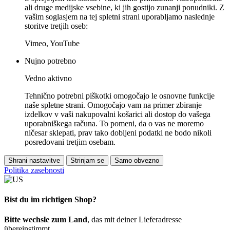
ali druge medijske vsebine, ki jih gostijo zunanji ponudniki. Z
vašim soglasjem na tej spletni strani uporabljamo naslednje
storitve tretjih oseb:
Vimeo, YouTube
Nujno potrebno
Vedno aktivno
Tehnično potrebni piškotki omogočajo le osnovne funkcije
naše spletne strani. Omogočajo vam na primer zbiranje
izdelkov v vaši nakupovalni košarici ali dostop do vašega
uporabniškega računa. To pomeni, da o vas ne moremo
ničesar sklepati, prav tako dobljeni podatki ne bodo nikoli
posredovani tretjim osebam.
Shrani nastavitve
Strinjam se
Samo obvezno
Politika zasebnosti
Bist du im richtigen Shop?
Bitte wechsle zum Land
, das mit deiner Lieferadresse
übereinstimmt.