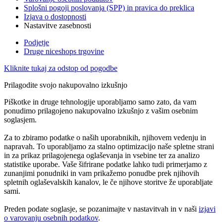
Splošni pogoji poslovanja (SPP) in pravica do preklica
Izjava o dostopnosti
Nastavitve zasebnosti
Podjetje
Druge niceshops trgovine
Kliknite tukaj za odstop od pogodbe
Prilagodite svojo nakupovalno izkušnjo
Piškotke in druge tehnologije uporabljamo samo zato, da vam
ponudimo prilagojeno nakupovalno izkušnjo z vašim osebnim
soglasjem.
Za to zbiramo podatke o naših uporabnikih, njihovem vedenju in
napravah. To uporabljamo za stalno optimizacijo naše spletne strani
in za prikaz prilagojenega oglaševanja in vsebine ter za analizo
statistike uporabe. Vaše šifrirane podatke lahko tudi primerjamo z
zunanjimi ponudniki in vam prikažemo ponudbe prek njihovih
spletnih oglaševalskih kanalov, le če njihove storitve že uporabljate
sami.
Preden podate soglasje, se pozanimajte v nastavitvah in v naši
izjavi
o varovanju osebnih podatkov
.