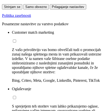
Strinjam se
Samo obvezno
Prilagajanje nastavitev
Politika zasebnosti
Posamezne nastavitve za varstvo podatkov
Customer match marketing
Z vašo privolitvijo vas bomo obveščali tudi o promocijah
zunaj našega spletnega mesta in vam prikazovali ustrezne
izdelke. V ta namen vaše šifrirane osebne podatke
sinhroniziramo z naslednjimi zunanjimi ponudniki in
uporabljamo njihove spletne oglaševalske kanale, če že
uporabljate njihove storitve:
Bing, Criteo, Meta, Google, LinkedIn, Pinterest, TikTok
Oglaševanje
S sprejetjem teh storitev vam lahko prikazujemo oglase,
prilagojene vašim interesom, sponzorirane vsebine ali