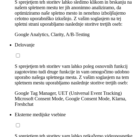
S sprejetjem teh storitev lahko sledimo klikom in brskanju na
našem spletnem mestu ter jih anonimno analiziramo, da
optimiziramo naše spletno mesto in nenehno izboljšujemo
celotno uporabniško izkušnjo. Z vašim soglasjem na tej
spletni strani uporabljamo naslednje storitve tretjih oseb:
Google Analytics, Clarity, A/B-Testing
Delovanje
S sprejetjem teh storitev vam lahko poleg osnovnih funkcij
zagotovimo tudi druge funkcije in vam omogočimo udobno
uporabo našega spletnega mesta. Z vašim soglasjem na tem
spletnem mestu uporabljamo naslednje storitve tretjih oseb:
Google Tag Manager, UET (Universal Event Tracking)
Microsoft Consent Mode, Google Consent Mode, Klarna,
Freshchat
Eksterne medijske vsebine
S sprejetjem teh storitev vam lahko prikažemo videoposnetke