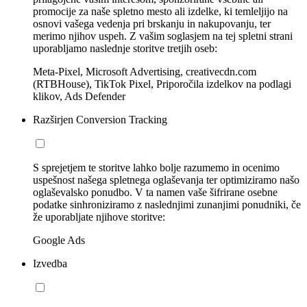
promocije za naše spletno mesto ali izdelke, ki temleljijo na
osnovi vašega vedenja pri brskanju in nakupovanju, ter
merimo njihov uspeh. Z vašim soglasjem na tej spletni strani
uporabljamo naslednje storitve tretjih oseb:
Meta-Pixel, Microsoft Advertising, creativecdn.com
(RTBHouse), TikTok Pixel, Priporočila izdelkov na podlagi
klikov, Ads Defender
Razširjen Conversion Tracking
S sprejetjem te storitve lahko bolje razumemo in ocenimo
uspešnost našega spletnega oglaševanja ter optimiziramo našo
oglaševalsko ponudbo. V ta namen vaše šifrirane osebne
podatke sinhroniziramo z naslednjimi zunanjimi ponudniki, če
že uporabljate njihove storitve:
Google Ads
Izvedba