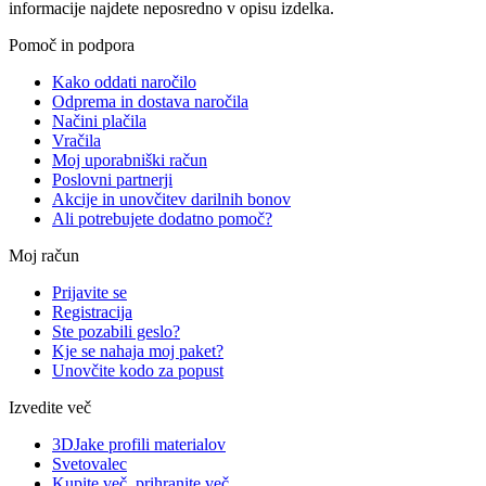
informacije najdete neposredno v opisu izdelka.
Pomoč in podpora
Kako oddati naročilo
Odprema in dostava naročila
Načini plačila
Vračila
Moj uporabniški račun
Poslovni partnerji
Akcije in unovčitev darilnih bonov
Ali potrebujete dodatno pomoč?
Moj račun
Prijavite se
Registracija
Ste pozabili geslo?
Kje se nahaja moj paket?
Unovčite kodo za popust
Izvedite več
3DJake profili materialov
Svetovalec
Kupite več, prihranite več