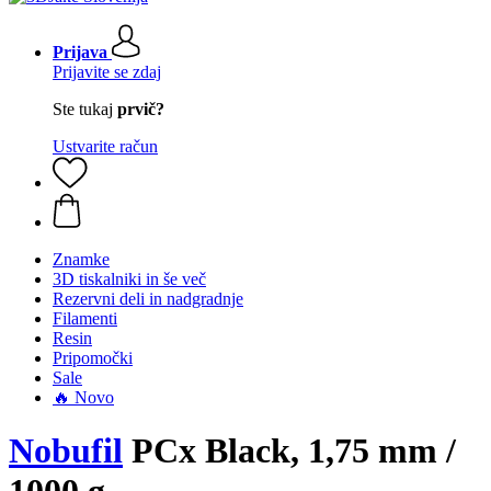
Prijava
Prijavite se zdaj
Ste tukaj
prvič?
Ustvarite račun
Znamke
3D tiskalniki in še več
Rezervni deli in nadgradnje
Filamenti
Resin
Pripomočki
Sale
🔥 Novo
Nobufil
PCx Black, 1,75 mm /