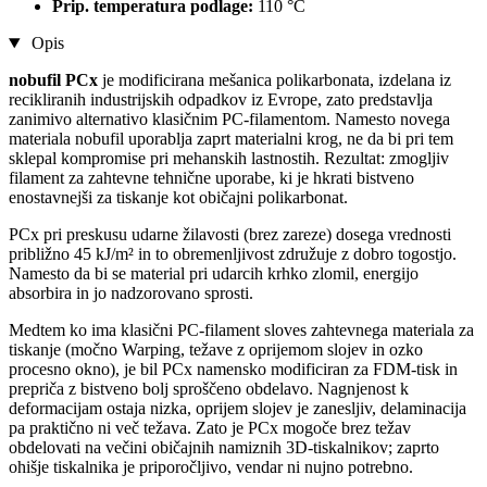
Prip. temperatura podlage:
110 °C
Opis
nobufil PCx
je modificirana mešanica polikarbonata, izdelana iz
recikliranih industrijskih odpadkov iz Evrope, zato predstavlja
zanimivo alternativo klasičnim PC-filamentom. Namesto novega
materiala nobufil uporablja zaprt materialni krog, ne da bi pri tem
sklepal kompromise pri mehanskih lastnostih. Rezultat: zmogljiv
filament za zahtevne tehnične uporabe, ki je hkrati bistveno
enostavnejši za tiskanje kot običajni polikarbonat.
PCx pri preskusu udarne žilavosti (brez zareze) dosega vrednosti
približno 45 kJ/m² in to obremenljivost združuje z dobro togostjo.
Namesto da bi se material pri udarcih krhko zlomil, energijo
absorbira in jo nadzorovano sprosti.
Medtem ko ima klasični PC-filament sloves zahtevnega materiala za
tiskanje (močno Warping, težave z oprijemom slojev in ozko
procesno okno), je bil PCx namensko modificiran za FDM-tisk in
prepriča z bistveno bolj sproščeno obdelavo. Nagnjenost k
deformacijam ostaja nizka, oprijem slojev je zanesljiv, delaminacija
pa praktično ni več težava. Zato je PCx mogoče brez težav
obdelovati na večini običajnih namiznih 3D-tiskalnikov; zaprto
ohišje tiskalnika je priporočljivo, vendar ni nujno potrebno.