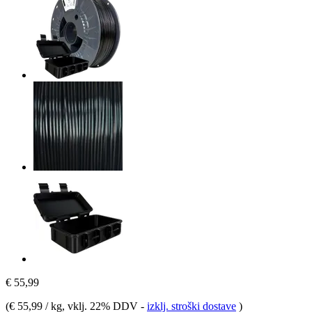
€ 55,99
(
€ 55,99 / kg
, vklj. 22% DDV
-
izklj. stroški dostave
)