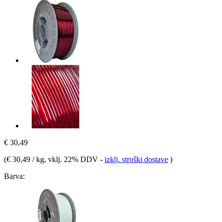
€ 30,49
(
€ 30,49 / kg
, vklj. 22% DDV
-
izklj. stroški dostave
)
Barva: