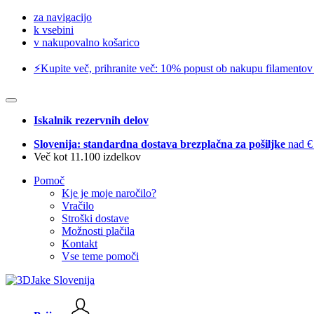
za navigacijo
k vsebini
v nakupovalno košarico
⚡️Kupite več, prihranite več: 10% popust ob nakupu filamentov
Iskalnik rezervnih delov
Slovenija: standardna dostava brezplačna za pošiljke
nad €
Več kot 11.100 izdelkov
Pomoč
Kje je moje naročilo?
Vračilo
Stroški dostave
Možnosti plačila
Kontakt
Vse teme pomoči