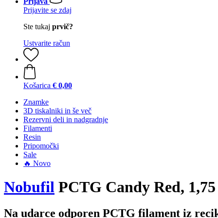
Prijava
Prijavite se zdaj
Ste tukaj
prvič?
Ustvarite račun
Košarica
€ 0,00
Znamke
3D tiskalniki in še več
Rezervni deli in nadgradnje
Filamenti
Resin
Pripomočki
Sale
🔥 Novo
Nobufil
PCTG Candy Red, 1,75 
Na udarce odporen PCTG filament iz recik