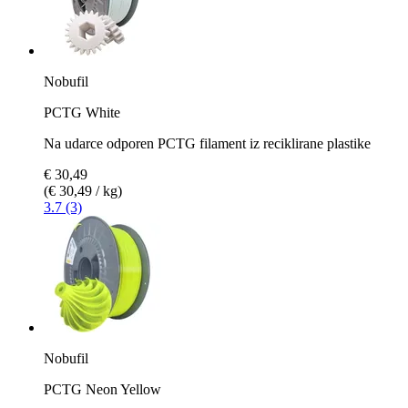
Nobufil
PCTG White
Na udarce odporen PCTG filament iz reciklirane plastike
€ 30,49
(€ 30,49 / kg)
3.7 (3)
Nobufil
PCTG Neon Yellow