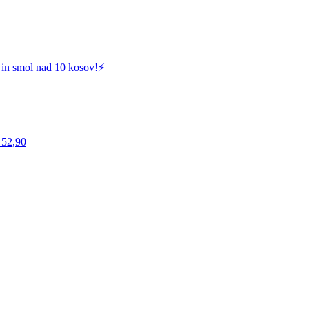
 in smol nad 10 kosov!⚡️
 52,90