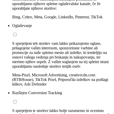
uporabljamo njihove spletne oglaševalske kanale, če že
uporabljate njihove storitve:
Bing, Criteo, Meta, Google, LinkedIn, Pinterest, TikTok
Oglaševanje
S sprejetjem teh storitev vam lahko prikazujemo oglase,
prilagojene vašim interesom, sponzorirane vsebine ali
promocije za naše spletno mesto ali izdelke, ki temleljijo na
osnovi vašega vedenja pri brskanju in nakupovanju, ter
merimo njihov uspeh. Z vašim soglasjem na tej spletni strani
uporabljamo naslednje storitve tretjih oseb:
Meta-Pixel, Microsoft Advertising, creativecdn.com
(RTBHouse), TikTok Pixel, Priporočila izdelkov na podlagi
klikov, Ads Defender
Razširjen Conversion Tracking
S sprejetjem te storitve lahko bolje razumemo in ocenimo