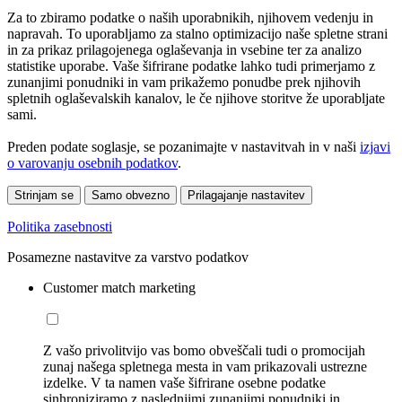
Za to zbiramo podatke o naših uporabnikih, njihovem vedenju in
napravah. To uporabljamo za stalno optimizacijo naše spletne strani
in za prikaz prilagojenega oglaševanja in vsebine ter za analizo
statistike uporabe. Vaše šifrirane podatke lahko tudi primerjamo z
zunanjimi ponudniki in vam prikažemo ponudbe prek njihovih
spletnih oglaševalskih kanalov, le če njihove storitve že uporabljate
sami.
Preden podate soglasje, se pozanimajte v nastavitvah in v naši
izjavi
o varovanju osebnih podatkov
.
Strinjam se
Samo obvezno
Prilagajanje nastavitev
Politika zasebnosti
Posamezne nastavitve za varstvo podatkov
Customer match marketing
Z vašo privolitvijo vas bomo obveščali tudi o promocijah
zunaj našega spletnega mesta in vam prikazovali ustrezne
izdelke. V ta namen vaše šifrirane osebne podatke
sinhroniziramo z naslednjimi zunanjimi ponudniki in