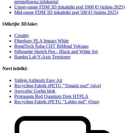
premajhnega iztiskanja!
Upper-range FDM 3D tiskalniki pod 1000 €! (izdaja 2025)
Mid-range FDM 3D tiskalniki pod 500 €! (izdaja 2025)
Odkrijte 3DJake:
Creality
Fiberlogy PLA Impact White
BondTech Šoba CHT BiMetal Volcano
Silhouette Sketch Pen - Black and White Set
Bambu Lab Y-Axis Tensioner
Novi izdelki:
Vallejo Airbrush Easy Air
Recycling Fabrik rPETG "Trmasti osel" (siva)
Anycubic Grelni blok
Protopasta Red Quantum Dots HTPLA
Recycling Fabrik rPETG "Lahko noč" (črna)