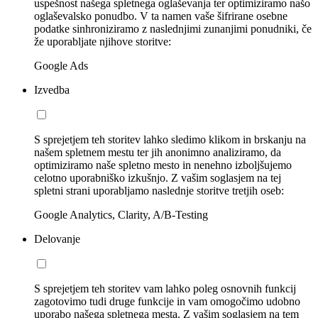
uspešnost našega spletnega oglaševanja ter optimiziramo našo
oglaševalsko ponudbo. V ta namen vaše šifrirane osebne
podatke sinhroniziramo z naslednjimi zunanjimi ponudniki, če
že uporabljate njihove storitve:
Google Ads
Izvedba
S sprejetjem teh storitev lahko sledimo klikom in brskanju na
našem spletnem mestu ter jih anonimno analiziramo, da
optimiziramo naše spletno mesto in nenehno izboljšujemo
celotno uporabniško izkušnjo. Z vašim soglasjem na tej
spletni strani uporabljamo naslednje storitve tretjih oseb:
Google Analytics, Clarity, A/B-Testing
Delovanje
S sprejetjem teh storitev vam lahko poleg osnovnih funkcij
zagotovimo tudi druge funkcije in vam omogočimo udobno
uporabo našega spletnega mesta. Z vašim soglasjem na tem