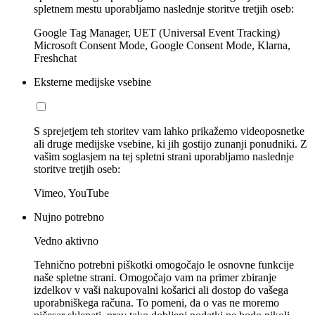
spletnem mestu uporabljamo naslednje storitve tretjih oseb:
Google Tag Manager, UET (Universal Event Tracking)
Microsoft Consent Mode, Google Consent Mode, Klarna,
Freshchat
Eksterne medijske vsebine
S sprejetjem teh storitev vam lahko prikažemo videoposnetke
ali druge medijske vsebine, ki jih gostijo zunanji ponudniki. Z
vašim soglasjem na tej spletni strani uporabljamo naslednje
storitve tretjih oseb:
Vimeo, YouTube
Nujno potrebno
Vedno aktivno
Tehnično potrebni piškotki omogočajo le osnovne funkcije
naše spletne strani. Omogočajo vam na primer zbiranje
izdelkov v vaši nakupovalni košarici ali dostop do vašega
uporabniškega računa. To pomeni, da o vas ne moremo