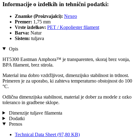
Informacije o izdelkih in tehnični podatki:
Znamke (Proizvajalci):
Nexeo
Premer:
1,75 mm
Vrste izdelkov:
PET / Kopoliester filament
Barva:
Natur
Sistem:
tuljava
Opis
HT5300 Eastman Amphora™ je transparenten, skoraj brez vonja,
BPA filament, brez stirola.
Material ima dobro vzdržljivost, dimenzijsko stabilnost in trdnost.
Primeren je za uporabo, ki zahteva temperaturno obstojnost do 100
°C.
Odlična dimenzijska stabilnost, material je dober za modele z ozko
toleranco in gradbene sklope.
Dimenzije tuljave filamenta
Dodatki
Prenos
Technical Data Sheet
(97,80 KB)