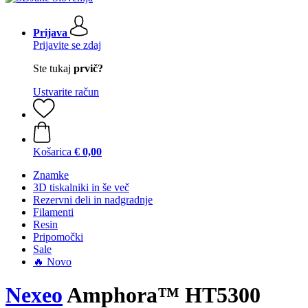
Prijava
Prijavite se zdaj
Ste tukaj
prvič?
Ustvarite račun
Košarica
€ 0,00
Znamke
3D tiskalniki in še več
Rezervni deli in nadgradnje
Filamenti
Resin
Pripomočki
Sale
🔥 Novo
Nexeo
Amphora™ HT5300