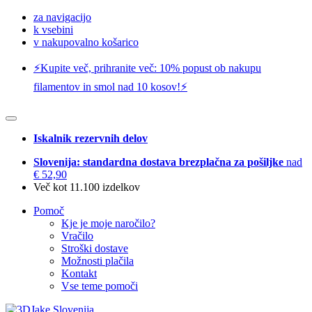
za navigacijo
k vsebini
v nakupovalno košarico
⚡️Kupite več, prihranite več: 10% popust ob nakupu
filamentov in smol nad 10 kosov!⚡️
Iskalnik rezervnih delov
Slovenija: standardna dostava brezplačna za pošiljke
nad
€ 52,90
Več kot 11.100 izdelkov
Pomoč
Kje je moje naročilo?
Vračilo
Stroški dostave
Možnosti plačila
Kontakt
Vse teme pomoči