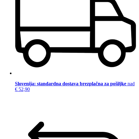
Slovenija: standardna dostava brezplačna za pošiljke
nad
€ 52,90