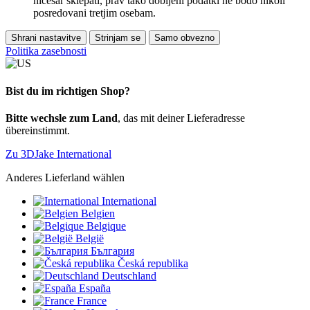
ničesar sklepati, prav tako dobljeni podatki ne bodo nikoli
posredovani tretjim osebam.
Shrani nastavitve
Strinjam se
Samo obvezno
Politika zasebnosti
Bist du im richtigen Shop?
Bitte wechsle zum Land
, das mit deiner Lieferadresse
übereinstimmt.
Zu 3DJake International
Anderes Lieferland wählen
International
Belgien
Belgique
België
България
Česká republika
Deutschland
España
France