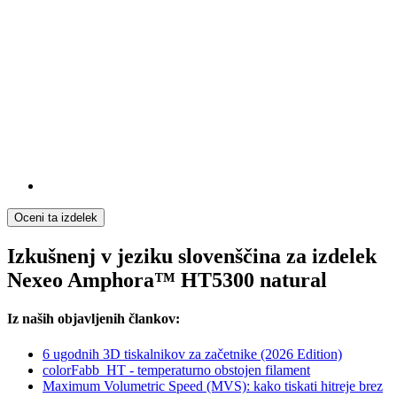
Oceni ta izdelek
Izkušnenj v jeziku slovenščina za izdelek
Nexeo Amphora™ HT5300 natural
Iz naših objavljenih člankov:
6 ugodnih 3D tiskalnikov za začetnike (2026 Edition)
colorFabb_HT - temperaturno obstojen filament
Maximum Volumetric Speed (MVS): kako tiskati hitreje brez