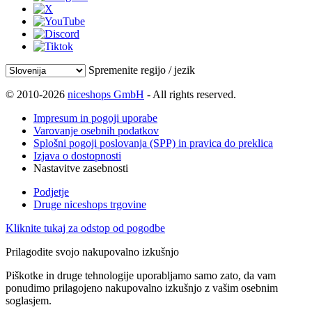
Spremenite regijo / jezik
© 2010-2026
niceshops GmbH
- All rights reserved.
Impresum in pogoji uporabe
Varovanje osebnih podatkov
Splošni pogoji poslovanja (SPP) in pravica do preklica
Izjava o dostopnosti
Nastavitve zasebnosti
Podjetje
Druge niceshops trgovine
Kliknite tukaj za odstop od pogodbe
Prilagodite svojo nakupovalno izkušnjo
Piškotke in druge tehnologije uporabljamo samo zato, da vam
ponudimo prilagojeno nakupovalno izkušnjo z vašim osebnim
soglasjem.