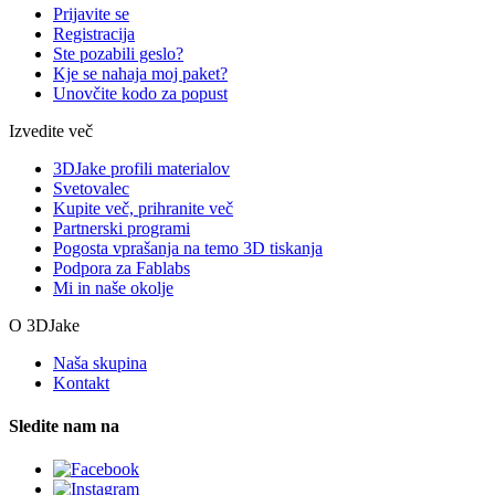
Prijavite se
Registracija
Ste pozabili geslo?
Kje se nahaja moj paket?
Unovčite kodo za popust
Izvedite več
3DJake profili materialov
Svetovalec
Kupite več, prihranite več
Partnerski programi
Pogosta vprašanja na temo 3D tiskanja
Podpora za Fablabs
Mi in naše okolje
O 3DJake
Naša skupina
Kontakt
Sledite nam na