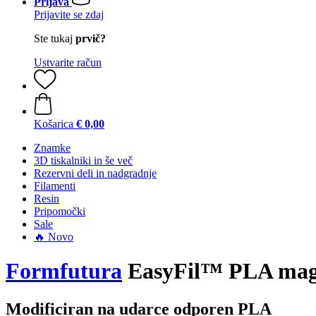
Prijava
Prijavite se zdaj
Ste tukaj
prvič?
Ustvarite račun
Košarica
€ 0,00
Znamke
3D tiskalniki in še več
Rezervni deli in nadgradnje
Filamenti
Resin
Pripomočki
Sale
🔥 Novo
Formfutura
EasyFil™ PLA mag
Modificiran na udarce odporen PLA