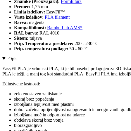
Znamke (Proizvajalci):
Formfutura
Premer:
1,75 mm
Linija izdelkov:
EasyFil™
Vrste izdelkov:
PLA filament
Barva:
magenta
Kompatibilnost:
Bambu Lab AMS*
RAL barva:
RAL 4010
Sistem:
tuljava
Prip. Temperatura predelave:
200 - 230 °C
Prip. temperatura podlage:
50 - 60 °C
Opis
EasyFil PLA je vrhunski PLA, ki je bil posebej prilagojen za 3D tiska
PLA je težji, a manj tog kot standardni PLA. EasyFil PLA ima izboljšan
Edinstvene lastnosti:
zelo enostaven za tiskanje
skoraj brez popačenja
izboljšana lepljivost med plastmi
dobra začetna oprijemljivost na ogrevanih in neogrevanih grad
izboljšana moč in odpornost na udarce
obdelava skoraj brez vonja
biorazgradljivo
v različnih barvah