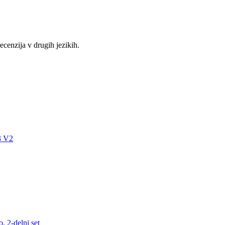
recenzija v drugih jezikih.
3 V2
, 2-delni set