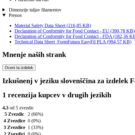
Dimenzije tuljav filamentov
Prenos
Material Safety Data Sheet
(216,85 KB)
Declaration of Conformity for Food Contact - EU
(390,78 KB)
Declaration of Conformity for Food Contact - FDA
(182,36 K
Technical Data Sheet_FormFutura EasyFil PLA
(994,57 KB)
Mnenje naših strank
Oceni ta izdelek
Izkušnenj v jeziku slovenščina za izdele
1 recenzija kupcev v drugih jezikih
4,3
od 5 zvezdic
5 Zvezdic
2
(66%)
4 Zvezdice
0
(0%)
3 Zvezdice
1
(33%)
2 Zvezdici
0
(0%)