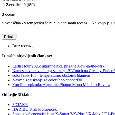
1 Zvezdica
0
(0%)
3
ocene
slovenščina - v tem jeziku še ni bilo napisanih recenzij. Na voljo je 1 
Prikaži
Brez recenzij.
Iz naših objavljenih člankov:
Earth Hour 2025: ugasnite luči, prižgite glow-in-the-dark!
Namestitev izravnalnega senzorja BLTouch na Creality Ender 
colorFabb_HT - temperaturno obstojen filament
Nasveti za tiskanje za colorFabb copperFill
YouTube epizoda: Anycubic Photon Mono M5s Pro Review
Odkrijte 3DJake:
3DJAKE
HARIBO Kisli krompirček
Šoba iz kaljenega jekla za X-Smart 3/X-Plus 3/X-Max 3/Q1-Pro