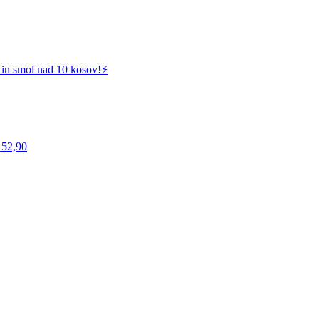
 in smol nad 10 kosov!⚡️
 52,90