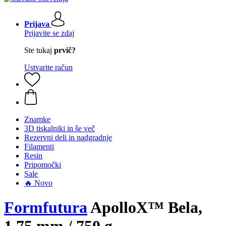
Prijava
Prijavite se zdaj
Ste tukaj
prvič?
Ustvarite račun
Znamke
3D tiskalniki in še več
Rezervni deli in nadgradnje
Filamenti
Resin
Pripomočki
Sale
🔥 Novo
Formfutura
ApolloX™ Bela,