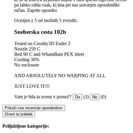
pa lahko odda vsak, ki ima pri nas ustvarjen uporabniški
račun.
Zaprite opombo
Ocenjen z 5 od možnih 5 zvezdic.
Sneberska cesta 102b
Tested on Creality3D Ender 2
Nozzle 250 C
Bed 90 C and WhamBam PEX sheet
Cooling 30%
No enclosure
AND ABSOLUTELY NO WARPING AT ALL
JUST LOVE IT!!!
Vam je bila ta ocena v pomoč?
(3)
(0)
Da
Ne
Prikaži vse recenzije uporabnikov
Oceni ta izdelek
Priljubljene kategorije: