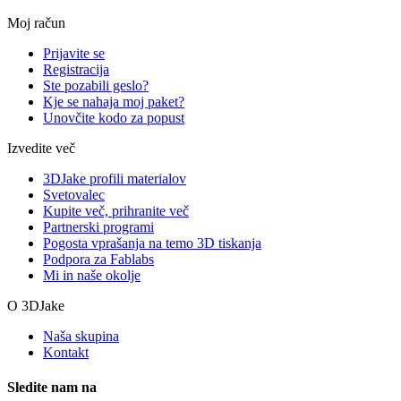
Moj račun
Prijavite se
Registracija
Ste pozabili geslo?
Kje se nahaja moj paket?
Unovčite kodo za popust
Izvedite več
3DJake profili materialov
Svetovalec
Kupite več, prihranite več
Partnerski programi
Pogosta vprašanja na temo 3D tiskanja
Podpora za Fablabs
Mi in naše okolje
O 3DJake
Naša skupina
Kontakt
Sledite nam na