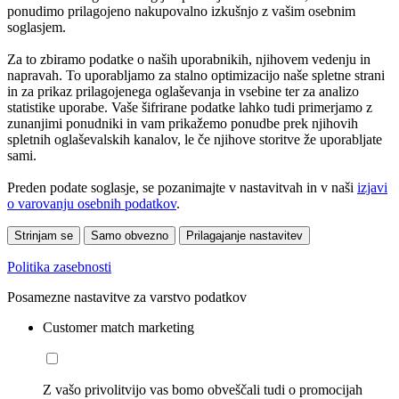
ponudimo prilagojeno nakupovalno izkušnjo z vašim osebnim
soglasjem.
Za to zbiramo podatke o naših uporabnikih, njihovem vedenju in
napravah. To uporabljamo za stalno optimizacijo naše spletne strani
in za prikaz prilagojenega oglaševanja in vsebine ter za analizo
statistike uporabe. Vaše šifrirane podatke lahko tudi primerjamo z
zunanjimi ponudniki in vam prikažemo ponudbe prek njihovih
spletnih oglaševalskih kanalov, le če njihove storitve že uporabljate
sami.
Preden podate soglasje, se pozanimajte v nastavitvah in v naši
izjavi
o varovanju osebnih podatkov
.
Strinjam se
Samo obvezno
Prilagajanje nastavitev
Politika zasebnosti
Posamezne nastavitve za varstvo podatkov
Customer match marketing
Z vašo privolitvijo vas bomo obveščali tudi o promocijah