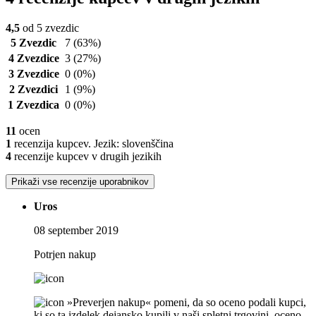
4,5
od 5 zvezdic
5 Zvezdic
7
(63%)
4 Zvezdice
3
(27%)
3 Zvezdice
0
(0%)
2 Zvezdici
1
(9%)
1 Zvezdica
0
(0%)
11
ocen
1
recenzija kupcev. Jezik: slovenščina
4
recenzije kupcev v drugih jezikih
Prikaži vse recenzije uporabnikov
Uros
08 september 2019
Potrjen nakup
»Preverjen nakup« pomeni, da so oceno podali kupci,
ki so ta izdelek dejansko kupili v naši spletni trgovini, oceno