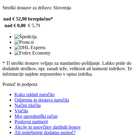
Stroški dostave za državo: Slovenija
nad € 52,90
brezplačno*
nad € 0,00
€ 5,79
* Ti stroški dostave veljajo za standardno pošiljanje. Lahko pride do
dodatnih stroškov, npr. zaradi teže, velikosti ali lastnosti izdelkov. Te
informacije najdete neposredno v opisu izdelka.
Pomoč in podpora
Kako oddati naročilo
Odprema in dostava naročila
Načini plačila
Vračila
Moj uporabniški račun
Poslovni partnerji
Akcije in unovčitev darilnih bonov
Ali potrebujete dodatno pomoč?