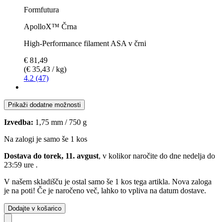
Formfutura
ApolloX™ Črna
High-Performance filament ASA v črni
€ 81,49
(€ 35,43 / kg)
4.2 (47)
Prikaži dodatne možnosti
Izvedba:
1,75 mm / 750 g
Na zalogi je samo še 1 kos
Dostava do torek, 11. avgust
, v kolikor naročite do dne
nedelja do
23:59 ure
.
V našem skladišču je ostal samo še 1 kos tega artikla. Nova zaloga
je na poti! Če je naročeno več, lahko to vpliva na datum dostave.
Dodajte v košarico