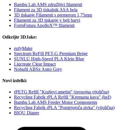
Bambu Lab AMS združljivi filamenti
Filament za 3D tiskalnik ASA bela
3D tiskanje Filamenti s premerom 1,75mm
Filamenti za 3D tiskanje v beli barvi
FormFutura ApolloX™ filamenti
Odkrijte 3DJake:
eufyMake
Spectrum ReFill PET-G Premium Beige
SUNLU High-Speed PLA Klein Blue
Liqcreate Clear Impact
Nobufil ABSx Astro Grey
Novi izdelki:
rPETG Refill "Kraljevi ametist" (prosojna vijolična)
Recycling Fabrik rPLA Refill "Kremasta kava" (bež)
Bambu Lab AMS Feeder Motor Components
Recycling Fabrik rPLA "Pomirjujoča sivka" (vijolična)
BIQU Diaper