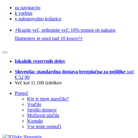
za navigacijo
k vsebini
v nakupovalno košarico
⚡️Kupite več, prihranite več: 10% popust ob nakupu
filamentov in smol nad 10 kosov!⚡️
Iskalnik rezervnih delov
Slovenija: standardna dostava brezplačna za pošiljke
nad
€ 52,90
Več kot 11.100 izdelkov
Pomoč
Kje je moje naročilo?
Vračilo
Stroški dostave
Možnosti plačila
Kontakt
Vse teme pomoči