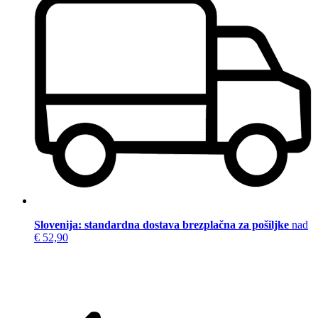
Slovenija: standardna dostava brezplačna za pošiljke
nad
€ 52,90