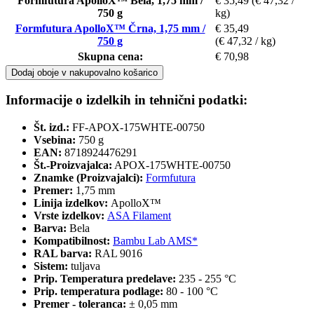
Formfutura ApolloX™ Bela, 1,75 mm /
€ 35,49
(€ 47,32 /
750 g
kg)
Formfutura ApolloX™ Črna, 1,75 mm /
€ 35,49
750 g
(€ 47,32 / kg)
Skupna cena:
€ 70,98
Dodaj oboje v nakupovalno košarico
Informacije o izdelkih in tehnični podatki:
Št. izd.:
FF-APOX-175WHTE-00750
Vsebina:
750 g
EAN:
8718924476291
Št.-Proizvajalca:
APOX-175WHTE-00750
Znamke (Proizvajalci):
Formfutura
Premer:
1,75 mm
Linija izdelkov:
ApolloX™
Vrste izdelkov:
ASA Filament
Barva:
Bela
Kompatibilnost:
Bambu Lab AMS*
RAL barva:
RAL 9016
Sistem:
tuljava
Prip. Temperatura predelave:
235 - 255 °C
Prip. temperatura podlage:
80 - 100 °C
Premer - toleranca:
± 0,05 mm