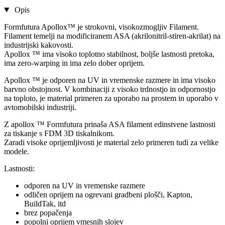
Opis
Formfutura Apollox™ je strokovni, visokozmogljiv Filament.
Filament temelji na modificiranem ASA (akrilonitril-stiren-akrilat) na
industrijski kakovosti.
Apollox ™ ima visoko toplotno stabilnost, boljše lastnosti pretoka,
ima zero-warping in ima zelo dober oprijem.
Apollox ™ je odporen na UV in vremenske razmere in ima visoko
barvno obstojnost. V kombinaciji z visoko trdnostjo in odpornostjo
na toploto, je material primeren za uporabo na prostem in uporabo v
avtomobilski industriji.
Z apollox ™ Formfutura prinaša ASA filament edinstvene lastnosti
za tiskanje s FDM 3D tiskalnikom.
Zaradi visoke oprijemljivosti je material zelo primeren tudi za velike
modele.
Lastnosti:
odporen na UV in vremenske razmere
odličen oprijem na ogrevani gradbeni plošči, Kapton,
BuildTak, itd
brez popačenja
popolni oprijem vmesnih slojev