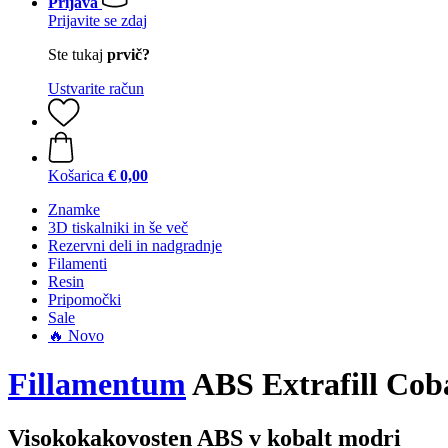
Prijava
Prijavite se zdaj
Ste tukaj
prvič?
Ustvarite račun
Košarica
€ 0,00
Znamke
3D tiskalniki in še več
Rezervni deli in nadgradnje
Filamenti
Resin
Pripomočki
Sale
🔥 Novo
Fillamentum
ABS Extrafill Coba
Visokokakovosten ABS v kobalt modri