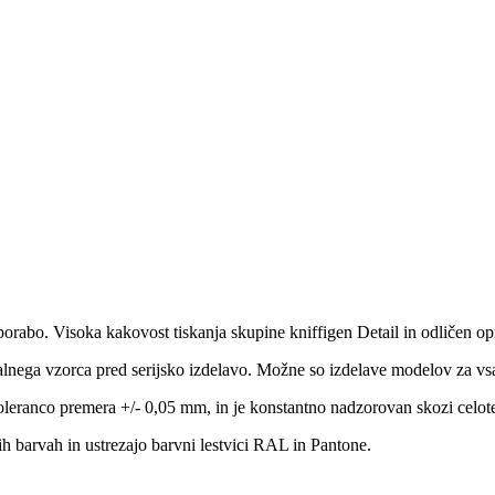
porabo. Visoka kakovost tiskanja skupine kniffigen Detail in odličen opri
alnega vzorca pred serijsko izdelavo. Možne so izdelave modelov za vs
toleranco premera +/- 0,05 mm, in je konstantno nadzorovan skozi celot
ih barvah in ustrezajo barvni lestvici RAL in Pantone.