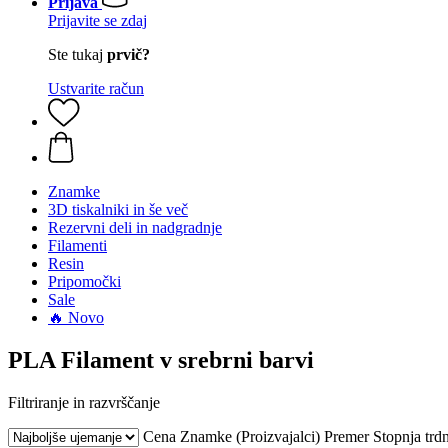
Prijava
Prijavite se zdaj
Ste tukaj
prvič?
Ustvarite račun
Znamke
3D tiskalniki in še več
Rezervni deli in nadgradnje
Filamenti
Resin
Pripomočki
Sale
🔥 Novo
PLA Filament v srebrni barvi
Filtriranje in razvrščanje
Cena
Znamke (Proizvajalci)
Premer
Stopnja trdn