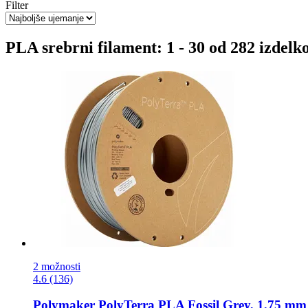
Filter
PLA srebrni filament: 1 - 30 od 282 izdelk
2 možnosti
4.6 (136)
Polymaker
PolyTerra PLA Fossil Grey, 1,75 mm 