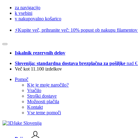
za navigacijo
k vsebini
v nakupovalno košarico
⚡️Kupite več, prihranite več: 10% popust ob nakupu filamentov
Iskalnik rezervnih delov
Slovenija: standardna dostava brezplačna za pošiljke
nad €
Več kot 11.100 izdelkov
Pomoč
Kje je moje naročilo?
Vračilo
Stroški dostave
Možnosti plačila
Kontakt
Vse teme pomoči