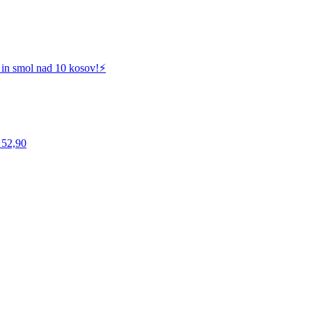
 in smol nad 10 kosov!⚡️
 52,90