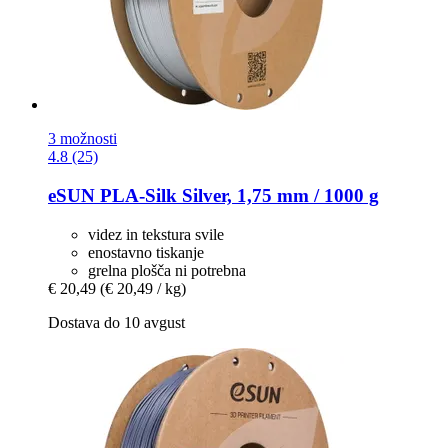
3 možnosti
4.8 (25)
eSUN
PLA-​Silk Silver, 1,75 mm / 1000 g
videz in tekstura svile
enostavno tiskanje
grelna plošča ni potrebna
€ 20,49
(€ 20,49 / kg)
Dostava do 10 avgust