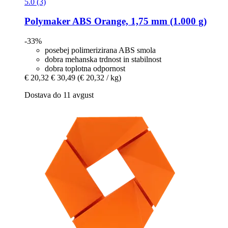
5.0 (3)
Polymaker
ABS Orange, 1,75 mm (1.000 g)
-33%
posebej polimerizirana ABS smola
dobra mehanska trdnost in stabilnost
dobra toplotna odpornost
€ 20,32
€ 30,49
(€ 20,32 / kg)
Dostava do 11 avgust