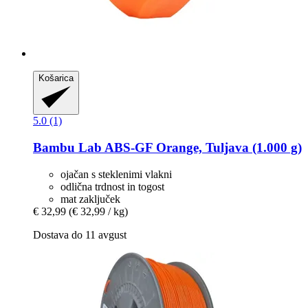
Košarica
5.0 (1)
Bambu Lab
ABS-​GF Orange, Tuljava (1.000 g)
ojačan s steklenimi vlakni
odlična trdnost in togost
mat zaključek
€ 32,99
(€ 32,99 / kg)
Dostava do 11 avgust