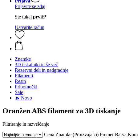
Prijava
Prijavite se zdaj
Ste tukaj
prvič?
Ustvarite račun
Znamke
3D tiskalniki in še več
Rezervni deli in nadgradnje
Filamenti
Resin
Pripomočki
Sale
🔥 Novo
Oranžen ABS filament za 3D tiskanje
Filtriranje in razvrščanje
Cena
Znamke (Proizvajalci)
Premer
Barva
Komp