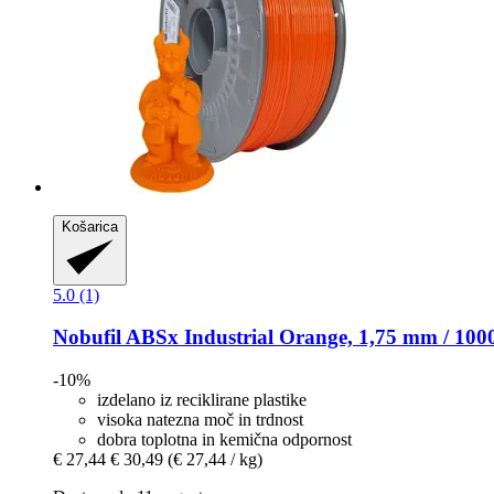
Košarica
5.0 (1)
Nobufil
ABSx Industrial Orange, 1,75 mm / 100
-10%
izdelano iz reciklirane plastike
visoka natezna moč in trdnost
dobra toplotna in kemična odpornost
€ 27,44
€ 30,49
(€ 27,44 / kg)