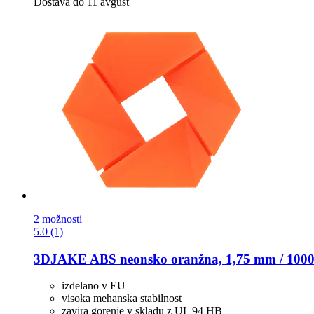
Dostava do 11 avgust
2 možnosti
5.0 (1)
3DJAKE
ABS neonsko oranžna, 1,75 mm / 1000
izdelano v EU
visoka mehanska stabilnost
zavira gorenje v skladu z UL 94 HB