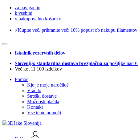
za navigacijo
k vsebini
v nakupovalno košarico
⚡️Kupite več, prihranite več: 10% popust ob nakupu filamentov
Iskalnik rezervnih delov
Slovenija: standardna dostava brezplačna za pošiljke
nad €
Več kot 11.100 izdelkov
Pomoč
Kje je moje naročilo?
Vračilo
Stroški dostave
Možnosti plačila
Kontakt
Vse teme pomoči