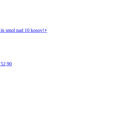
 in smol nad 10 kosov!⚡️
 52,90