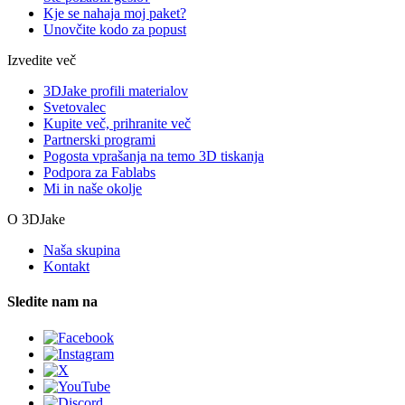
Kje se nahaja moj paket?
Unovčite kodo za popust
Izvedite več
3DJake profili materialov
Svetovalec
Kupite več, prihranite več
Partnerski programi
Pogosta vprašanja na temo 3D tiskanja
Podpora za Fablabs
Mi in naše okolje
O 3DJake
Naša skupina
Kontakt
Sledite nam na