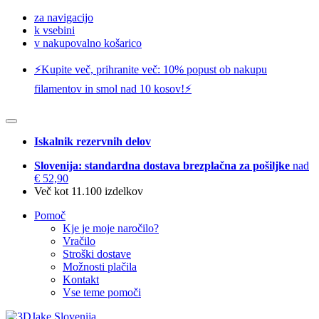
za navigacijo
k vsebini
v nakupovalno košarico
⚡️Kupite več, prihranite več: 10% popust ob nakupu
filamentov in smol nad 10 kosov!⚡️
Iskalnik rezervnih delov
Slovenija: standardna dostava brezplačna za pošiljke
nad
€ 52,90
Več kot 11.100 izdelkov
Pomoč
Kje je moje naročilo?
Vračilo
Stroški dostave
Možnosti plačila
Kontakt
Vse teme pomoči