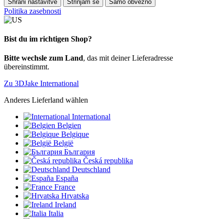
Shrani nastavitve
Strinjam se
Samo obvezno
Politika zasebnosti
Bist du im richtigen Shop?
Bitte wechsle zum Land
, das mit deiner Lieferadresse
übereinstimmt.
Zu 3DJake International
Anderes Lieferland wählen
International
Belgien
Belgique
België
България
Česká republika
Deutschland
España
France
Hrvatska
Ireland
Italia