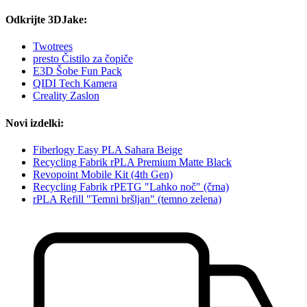
Odkrijte 3DJake:
Twotrees
presto Čistilo za čopiče
E3D Šobe Fun Pack
QIDI Tech Kamera
Creality Zaslon
Novi izdelki:
Fiberlogy Easy PLA Sahara Beige
Recycling Fabrik rPLA Premium Matte Black
Revopoint Mobile Kit (4th Gen)
Recycling Fabrik rPETG "Lahko noč" (črna)
rPLA Refill "Temni bršljan" (temno zelena)