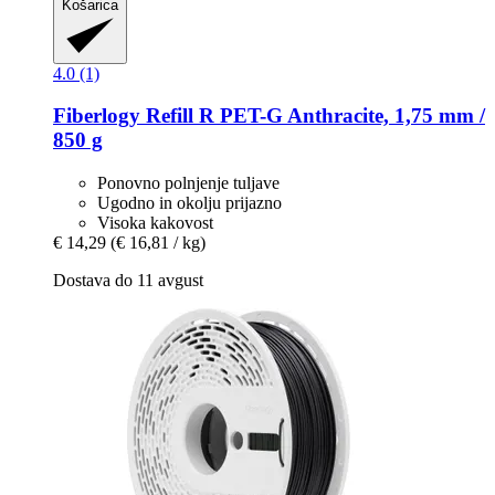
Košarica
4.0 (1)
Fiberlogy
Refill R PET-​G Anthracite, 1,75 mm /
850 g
Ponovno polnjenje tuljave
Ugodno in okolju prijazno
Visoka kakovost
€ 14,29
(€ 16,81 / kg)
Dostava do 11 avgust