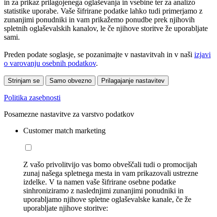
in za prikaz prilagojenega oglaševanja in vsebine ter za analizo
statistike uporabe. Vaše šifrirane podatke lahko tudi primerjamo z
zunanjimi ponudniki in vam prikažemo ponudbe prek njihovih
spletnih oglaševalskih kanalov, le če njihove storitve že uporabljate
sami.
Preden podate soglasje, se pozanimajte v nastavitvah in v naši
izjavi
o varovanju osebnih podatkov
.
Strinjam se
Samo obvezno
Prilagajanje nastavitev
Politika zasebnosti
Posamezne nastavitve za varstvo podatkov
Customer match marketing
Z vašo privolitvijo vas bomo obveščali tudi o promocijah
zunaj našega spletnega mesta in vam prikazovali ustrezne
izdelke. V ta namen vaše šifrirane osebne podatke
sinhroniziramo z naslednjimi zunanjimi ponudniki in
uporabljamo njihove spletne oglaševalske kanale, če že
uporabljate njihove storitve: