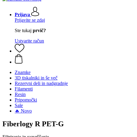
Prijava
Prijavite se zdaj
Ste tukaj
prvič?
Ustvarite račun
Znamke
3D tiskalniki in še več
Rezervni deli in nadgradnje
Filamenti
Resin
Pripomočki
Sale
🔥 Novo
Fiberlogy R PET-G
Filtriranje in razvrščanje