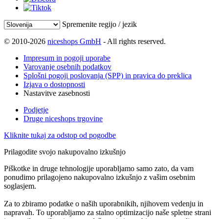
Spremenite regijo / jezik
© 2010-2026
niceshops GmbH
- All rights reserved.
Impresum in pogoji uporabe
Varovanje osebnih podatkov
Splošni pogoji poslovanja (SPP) in pravica do preklica
Izjava o dostopnosti
Nastavitve zasebnosti
Podjetje
Druge niceshops trgovine
Kliknite tukaj za odstop od pogodbe
Prilagodite svojo nakupovalno izkušnjo
Piškotke in druge tehnologije uporabljamo samo zato, da vam
ponudimo prilagojeno nakupovalno izkušnjo z vašim osebnim
soglasjem.
Za to zbiramo podatke o naših uporabnikih, njihovem vedenju in
napravah. To uporabljamo za stalno optimizacijo naše spletne strani