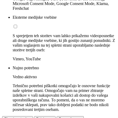
Microsoft Consent Mode, Google Consent Mode, Klarna,
Freshchat
Eksterne medijske vsebine
S sprejetjem teh storitev vam lahko prikažemo videoposnetke
ali druge medijske vsebine, ki jih gostijo zunanji ponudniki. Z
vašim soglasjem na tej spletni strani uporabljamo naslednje
storitve tretjih oseb:
Vimeo, YouTube
Nujno potrebno
Vedno aktivno
Tehnično potrebni piškotki omogočajo le osnovne funkcije
naše spletne strani. Omogočajo vam na primer zbiranje
izdelkov v vaši nakupovalni košarici ali dostop do vašega
uporabniškega računa. To pomeni, da o vas ne moremo
ničesar sklepati, prav tako dobljeni podatki ne bodo nikoli
posredovani tretjim osebam.