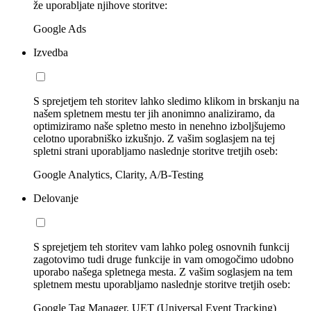
že uporabljate njihove storitve:
Google Ads
Izvedba
S sprejetjem teh storitev lahko sledimo klikom in brskanju na
našem spletnem mestu ter jih anonimno analiziramo, da
optimiziramo naše spletno mesto in nenehno izboljšujemo
celotno uporabniško izkušnjo. Z vašim soglasjem na tej
spletni strani uporabljamo naslednje storitve tretjih oseb:
Google Analytics, Clarity, A/B-Testing
Delovanje
S sprejetjem teh storitev vam lahko poleg osnovnih funkcij
zagotovimo tudi druge funkcije in vam omogočimo udobno
uporabo našega spletnega mesta. Z vašim soglasjem na tem
spletnem mestu uporabljamo naslednje storitve tretjih oseb:
Google Tag Manager, UET (Universal Event Tracking)