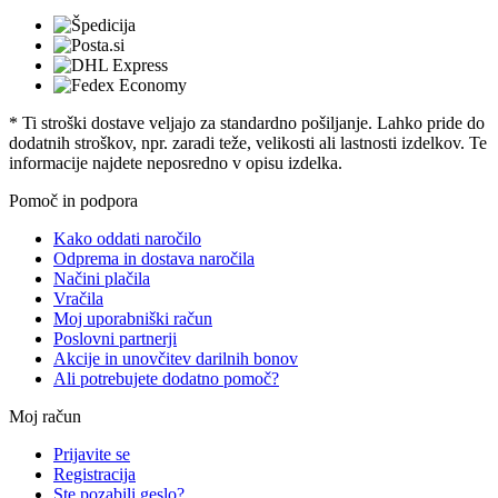
* Ti stroški dostave veljajo za standardno pošiljanje. Lahko pride do
dodatnih stroškov, npr. zaradi teže, velikosti ali lastnosti izdelkov. Te
informacije najdete neposredno v opisu izdelka.
Pomoč in podpora
Kako oddati naročilo
Odprema in dostava naročila
Načini plačila
Vračila
Moj uporabniški račun
Poslovni partnerji
Akcije in unovčitev darilnih bonov
Ali potrebujete dodatno pomoč?
Moj račun
Prijavite se
Registracija
Ste pozabili geslo?