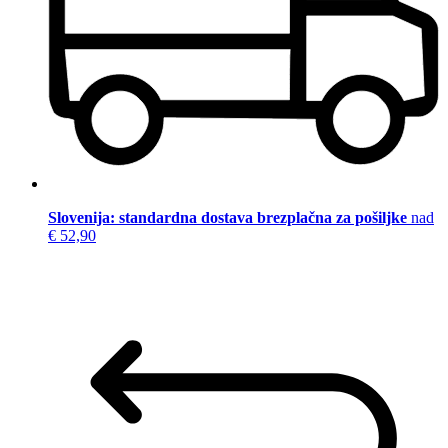
Slovenija: standardna dostava brezplačna za pošiljke
nad
€ 52,90