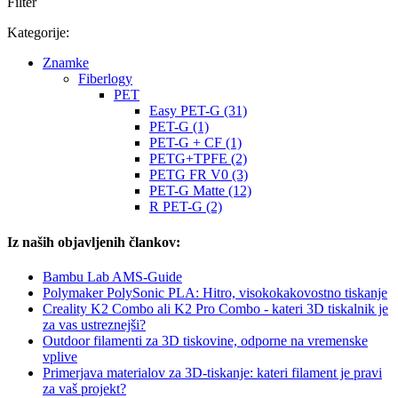
Filter
Kategorije:
Znamke
Fiberlogy
PET
Easy PET-G (31)
PET-G (1)
PET-G + CF (1)
PETG+TPFE (2)
PETG FR V0 (3)
PET-G Matte (12)
R PET-G (2)
Iz naših objavljenih člankov:
Bambu Lab AMS-Guide
Polymaker PolySonic PLA: Hitro, visokokakovostno tiskanje
Creality K2 Combo ali K2 Pro Combo - kateri 3D tiskalnik je
za vas ustreznejši?
Outdoor filamenti za 3D tiskovine, odporne na vremenske
vplive
Primerjava materialov za 3D-tiskanje: kateri filament je pravi
za vaš projekt?