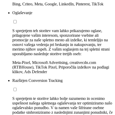
Bing, Criteo, Meta, Google, LinkedIn, Pinterest, TikTok
Oglaševanje
S sprejetjem teh storitev vam lahko prikazujemo oglase,
prilagojene vašim interesom, sponzorirane vsebine ali
promocije za naše spletno mesto ali izdelke, ki temleljijo na
osnovi vašega vedenja pri brskanju in nakupovanju, ter
merimo njihov uspeh. Z vašim soglasjem na tej spletni strani
uporabljamo naslednje storitve tretjih oseb:
Meta-Pixel, Microsoft Advertising, creativecdn.com
(RTBHouse), TikTok Pixel, Priporočila izdelkov na podlagi
klikov, Ads Defender
Razširjen Conversion Tracking
S sprejetjem te storitve lahko bolje razumemo in ocenimo
uspešnost našega spletnega oglaševanja ter optimiziramo našo
oglaševalsko ponudbo. V ta namen vaše šifrirane osebne
podatke sinhroniziramo z naslednjimi zunanjimi ponudniki, če