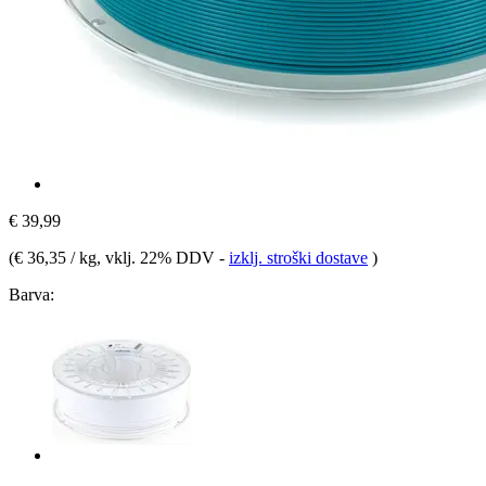
€ 39,99
(
€ 36,35 / kg
, vklj. 22% DDV
-
izklj. stroški dostave
)
Barva: