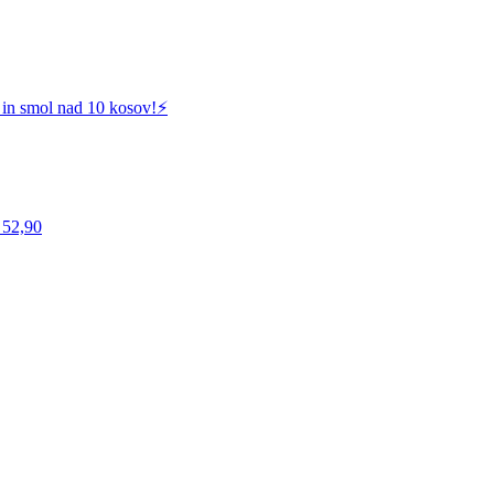
 in smol nad 10 kosov!⚡️
 52,90