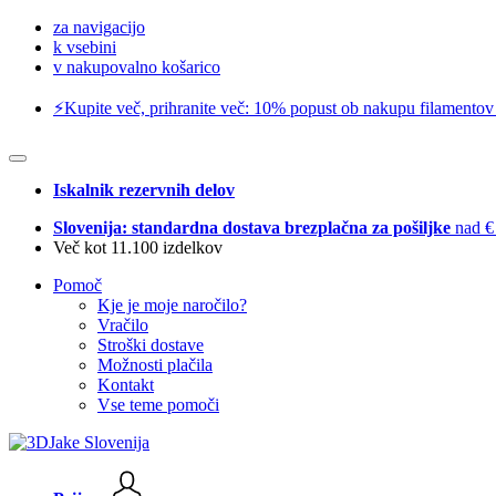
za navigacijo
k vsebini
v nakupovalno košarico
⚡️Kupite več, prihranite več: 10% popust ob nakupu filamentov
Iskalnik rezervnih delov
Slovenija: standardna dostava brezplačna za pošiljke
nad €
Več kot 11.100 izdelkov
Pomoč
Kje je moje naročilo?
Vračilo
Stroški dostave
Možnosti plačila
Kontakt
Vse teme pomoči