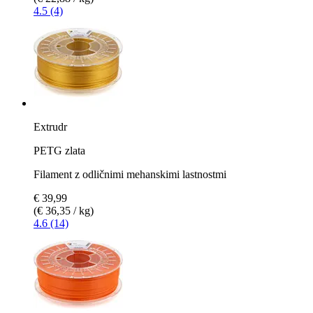
4.5 (4)
Extrudr
PETG zlata
Filament z odličnimi mehanskimi lastnostmi
€ 39,99
(€ 36,35 / kg)
4.6 (14)