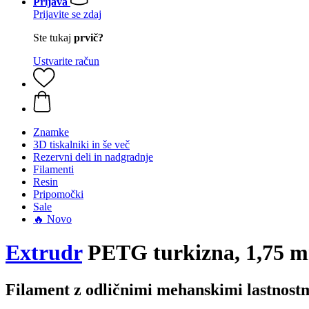
Prijava
Prijavite se zdaj
Ste tukaj
prvič?
Ustvarite račun
Znamke
3D tiskalniki in še več
Rezervni deli in nadgradnje
Filamenti
Resin
Pripomočki
Sale
🔥 Novo
Extrudr
PETG turkizna, 1,75 m
Filament z odličnimi mehanskimi lastnost