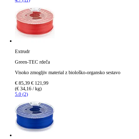
Extrudr
Green-TEC rdeča
Visoko zmogljiv material z biološko-organsko sestavo
€ 85,39
€ 121,99
(€ 34,16 / kg)
5.0 (2)