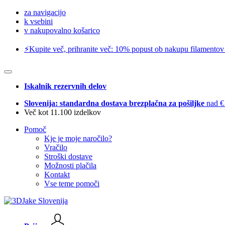
za navigacijo
k vsebini
v nakupovalno košarico
⚡️Kupite več, prihranite več: 10% popust ob nakupu filamentov
Iskalnik rezervnih delov
Slovenija: standardna dostava brezplačna za pošiljke
nad €
Več kot 11.100 izdelkov
Pomoč
Kje je moje naročilo?
Vračilo
Stroški dostave
Možnosti plačila
Kontakt
Vse teme pomoči