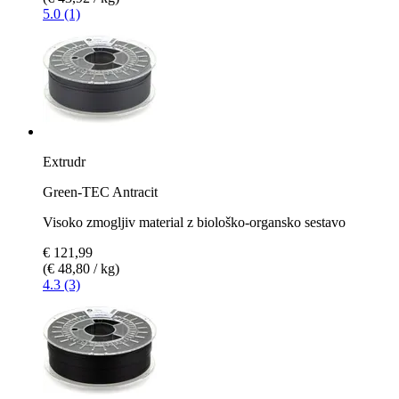
5.0 (1)
Extrudr
Green-TEC Antracit
Visoko zmogljiv material z biološko-organsko sestavo
€ 121,99
(€ 48,80 / kg)
4.3 (3)