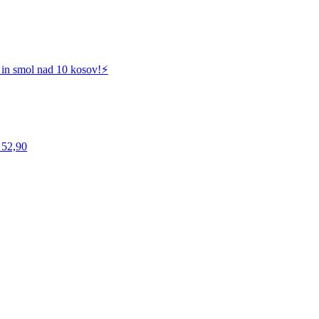
 in smol nad 10 kosov!⚡️
 52,90