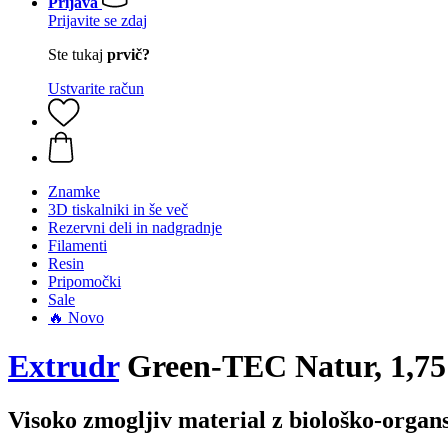
Prijava
Prijavite se zdaj
Ste tukaj
prvič?
Ustvarite račun
Znamke
3D tiskalniki in še več
Rezervni deli in nadgradnje
Filamenti
Resin
Pripomočki
Sale
🔥 Novo
Extrudr
Green-TEC Natur, 1,75
Visoko zmogljiv material z biološko-organ