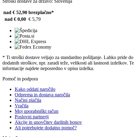
Stroški dostave za državo: Slovenija
nad € 52,90
brezplačno*
nad € 0,00
€ 5,79
* Ti stroški dostave veljajo za standardno pošiljanje. Lahko pride do
dodatnih stroškov, npr. zaradi teže, velikosti ali lastnosti izdelkov. Te
informacije najdete neposredno v opisu izdelka.
Pomoč in podpora
Kako oddati naročilo
Odprema in dostava naročila
Načini plačila
Vračila
Moj uporabniški račun
Poslovni partnerji
Akcije in unovčitev darilnih bonov
Ali potrebujete dodatno pomoč?