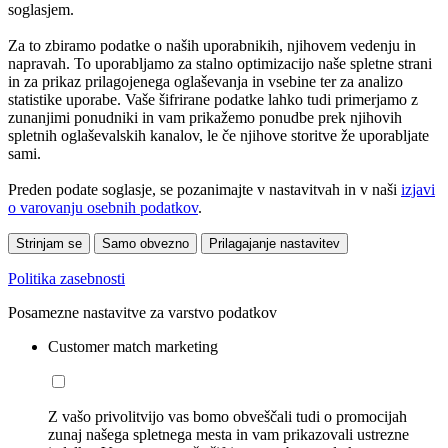
soglasjem.
Za to zbiramo podatke o naših uporabnikih, njihovem vedenju in
napravah. To uporabljamo za stalno optimizacijo naše spletne strani
in za prikaz prilagojenega oglaševanja in vsebine ter za analizo
statistike uporabe. Vaše šifrirane podatke lahko tudi primerjamo z
zunanjimi ponudniki in vam prikažemo ponudbe prek njihovih
spletnih oglaševalskih kanalov, le če njihove storitve že uporabljate
sami.
Preden podate soglasje, se pozanimajte v nastavitvah in v naši
izjavi
o varovanju osebnih podatkov
.
Strinjam se
Samo obvezno
Prilagajanje nastavitev
Politika zasebnosti
Posamezne nastavitve za varstvo podatkov
Customer match marketing
Z vašo privolitvijo vas bomo obveščali tudi o promocijah
zunaj našega spletnega mesta in vam prikazovali ustrezne