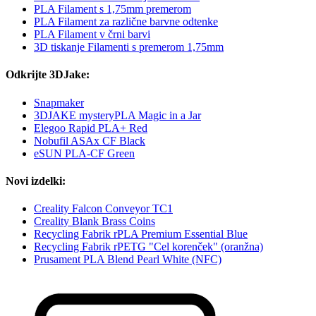
PLA Filament s 1,75mm premerom
PLA Filament za različne barvne odtenke
PLA Filament v črni barvi
3D tiskanje Filamenti s premerom 1,75mm
Odkrijte 3DJake:
Snapmaker
3DJAKE mysteryPLA Magic in a Jar
Elegoo Rapid PLA+ Red
Nobufil ASAx CF Black
eSUN PLA-CF Green
Novi izdelki:
Creality Falcon Conveyor TC1
Creality Blank Brass Coins
Recycling Fabrik rPLA Premium Essential Blue
Recycling Fabrik rPETG "Cel korenček" (oranžna)
Prusament PLA Blend Pearl White (NFC)