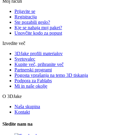
Moj račun
Prijavite se
Registracija
Ste pozabili geslo?
Kje se nahaja moj paket?
Unovčite kodo za popust
Izvedite več
3DJake profili materialov
Svetovalec
Kupite več, prihranite več
Partnerski programi
Pogosta vprašanja na temo 3D tiskanja
Podpora za Fablabs
Mi in naše okolje
O 3DJake
Naša skupina
Kontakt
Sledite nam na