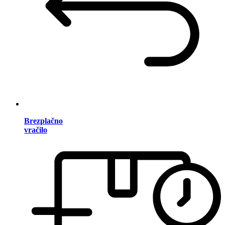
Brezplačno
vračilo