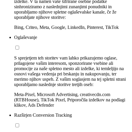
izdelke. V ta namen vaše šifrirane osebne podatke
sinhroniziramo z naslednjimi zunanjimi ponudniki in
uporabljamo njihove spletne oglaševalske kanale, če že
uporabljate njihove storitve:
Bing, Criteo, Meta, Google, LinkedIn, Pinterest, TikTok
Oglaševanje
S sprejetjem teh storitev vam lahko prikazujemo oglase,
prilagojene vašim interesom, sponzorirane vsebine ali
promocije za naše spletno mesto ali izdelke, ki temleljijo na
osnovi vašega vedenja pri brskanju in nakupovanju, ter
merimo njihov uspeh. Z vašim soglasjem na tej spletni strani
uporabljamo naslednje storitve tretjih oseb:
Meta-Pixel, Microsoft Advertising, creativecdn.com
(RTBHouse), TikTok Pixel, Priporočila izdelkov na podlagi
klikov, Ads Defender
Razširjen Conversion Tracking