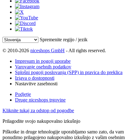
Spremenite regijo / jezik
© 2010-2026
niceshops GmbH
- All rights reserved.
Impresum in pogoji uporabe
Varovanje osebnih podatkov
Splošni pogoji poslovanja (SPP) in pravica do preklica
Izjava o dostopnosti
Nastavitve zasebnosti
Podjetje
Druge niceshops trgovine
Kliknite tukaj za odstop od pogodbe
Prilagodite svojo nakupovalno izkušnjo
Piškotke in druge tehnologije uporabljamo samo zato, da vam
ponudimo prilagojeno nakupovalno izkušnjo z vašim osebnim