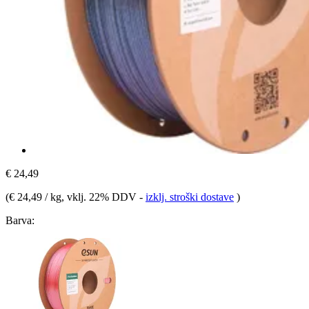
€ 24,49
(
€ 24,49 / kg
, vklj. 22% DDV
-
izklj. stroški dostave
)
Barva: