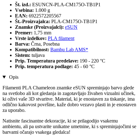
Št. izd.:
ESUNCN-PLA-CM175O-TB1P1
Vsebina:
1.000 g
EAN:
6922572205567
Št.-Proizvajalca:
PLA-CM175O-TB1P1
Znamke (Proizvajalci):
eSUN
Premer:
1,75 mm
Vrste izdelkov:
PLA filament
Barva:
Črna, Posebna
Kompatibilnost:
Bambu Lab AMS*
Sistem:
tuljava
Prip. Temperatura predelave:
190 - 220 °C
Prip. temperatura podlage:
45 - 60 °C
Opis
Filamenti PLA Chameleon znamke eSUN spreminjajo barvo glede
na svetlobo ali kot gledanja in zagotavljajo živahen vizualni učinek,
ki oživi vaše 3D stvaritve. Material, ki je enostaven za tiskanje, ima
odlično kakovost površine, kaže dobro vezavo plasti in je enostaven
za uporabo.
Natisnite fascinantne dekoracije, ki se prilagodijo vsakemu
ambientu, ali pa ustvarite unikatne umetnine, ki s spreminjajočimi se
barvami očarajo vsakega gledalca!