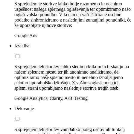
S sprejetjem te storitve lahko bolje razumemo in ocenimo
uspešnost našega spletnega oglaševanja ter optimiziramo našo
oglaševalsko ponudbo. V ta namen vaše šifrirane osebne
podatke sinhroniziramo z naslednjimi zunanjimi ponudniki, če
že uporabljate njihove storitve:
Google Ads
Izvedba
S sprejetjem teh storitev lahko sledimo klikom in brskanju na
našem spletnem mestu ter jih anonimno analiziramo, da
optimiziramo naše spletno mesto in nenehno izboljšujemo
celotno uporabniško izkušnjo. Z vašim soglasjem na tej
spletni strani uporabljamo naslednje storitve tretjih oseb:
Google Analytics, Clarity, A/B-Testing
Delovanje
S sprejetjem teh storitev vam lahko poleg osnovnih funkcij