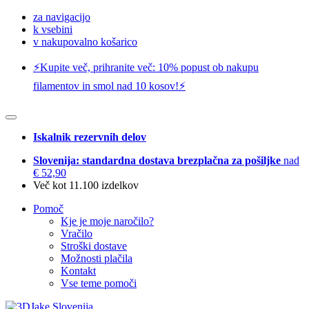
za navigacijo
k vsebini
v nakupovalno košarico
⚡️Kupite več, prihranite več: 10% popust ob nakupu
filamentov in smol nad 10 kosov!⚡️
Iskalnik rezervnih delov
Slovenija: standardna dostava brezplačna za pošiljke
nad
€ 52,90
Več kot 11.100 izdelkov
Pomoč
Kje je moje naročilo?
Vračilo
Stroški dostave
Možnosti plačila
Kontakt
Vse teme pomoči