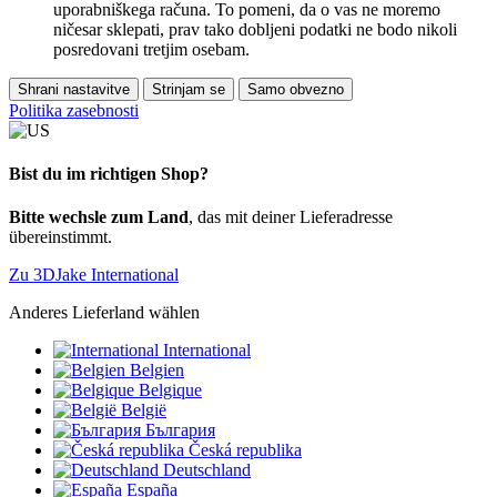
uporabniškega računa. To pomeni, da o vas ne moremo
ničesar sklepati, prav tako dobljeni podatki ne bodo nikoli
posredovani tretjim osebam.
Shrani nastavitve
Strinjam se
Samo obvezno
Politika zasebnosti
Bist du im richtigen Shop?
Bitte wechsle zum Land
, das mit deiner Lieferadresse
übereinstimmt.
Zu 3DJake International
Anderes Lieferland wählen
International
Belgien
Belgique
België
България
Česká republika
Deutschland
España