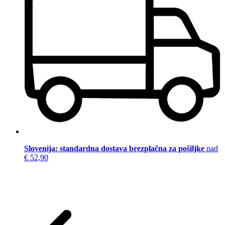
Slovenija: standardna dostava brezplačna za pošiljke
nad
€ 52,90