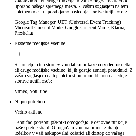
zagotovimo tudi druge funkcije in vam omogočimo udobno
uporabo našega spletnega mesta. Z vašim soglasjem na tem
spletnem mestu uporabljamo naslednje storitve tretjih oseb:
Google Tag Manager, UET (Universal Event Tracking)
Microsoft Consent Mode, Google Consent Mode, Klarna,
Freshchat
Eksterne medijske vsebine
S sprejetjem teh storitev vam lahko prikažemo videoposnetke
ali druge medijske vsebine, ki jih gostijo zunanji ponudniki. Z
vašim soglasjem na tej spletni strani uporabljamo naslednje
storitve tretjih oseb:
Vimeo, YouTube
Nujno potrebno
Vedno aktivno
Tehnično potrebni piškotki omogočajo le osnovne funkcije
naše spletne strani. Omogočajo vam na primer zbiranje
izdelkov v vaši nakupovalni košarici ali dostop do vašega