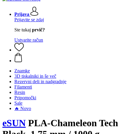
Prijava
Prijavite se zdaj
Ste tukaj
prvič?
Ustvarite račun
Znamke
3D tiskalniki in še več
Rezervni deli in nadgradnje
Filamenti
Resin
Pripomočki
Sale
🔥 Novo
eSUN
PLA-Chameleon Tech